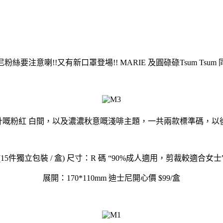
粉絲要注意喇!!又有新口罩登場!! MARIE 及圓碌碌Tsum Tsum
設計嘅粉紅 白間，以及濃濃秋意嘅淺啡主題，一共兩款標準碼，以後就可以
(15件獨立包裝 / 盒) 尺寸：R 碼 “90%成人適用，剪裁較適合女士”
展開：170*110mm 迪士尼開心價 $99/盒