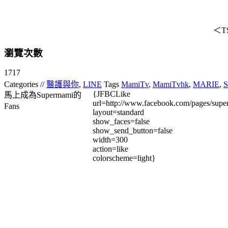
＜T
瀏覽次數
1717
Categories //
醫護與你
,
LINE
Tags
MamiTv
,
MamiTvhk
,
MARIE
,
{JFBCLike
馬上成為Supermami的
url=http://www.facebook.com/pages/su
Fans
layout=standard
show_faces=false
show_send_button=false
width=300
action=like
colorscheme=light}