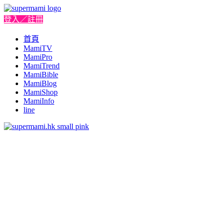
登入／註冊
首頁
MamiTV
MamiPro
MamiTrend
MamiBible
MamiBlog
MamiShop
MamiInfo
line