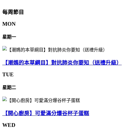
每周節目
MON
星期一
【潮媽的本草綱目】對抗肺炎你要知（送禮升級）
TUE
星期二
【開心廚房】可愛滿分爆谷杯子蛋糕
WED