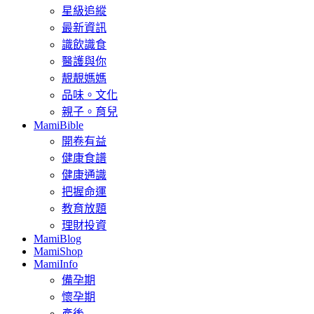
星級追縱
最新資訊
識飲識食
醫護與你
靚靚媽媽
品味。文化
親子。育兒
MamiBible
開卷有益
健康食譜
健康通識
把握命運
教育放題
理財投資
MamiBlog
MamiShop
MamiInfo
備孕期
懷孕期
產後