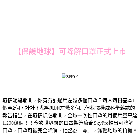
【保護地球】可降解口罩正式上市
疫情呢段期間，你有冇計過用左幾多個口罩？每人每日基本1
個至2個，計計下都唔知用左幾多個....但根據權威科學雜誌的
報告指出，在疫情肆虐期間，全球一次性口罩的月使用量高達
1,290億個！！今次世界級的口罩製造廠商SkyPro推出可降解
口罩，口罩可被完全降解、化整為「零」，減輕地球的負擔。