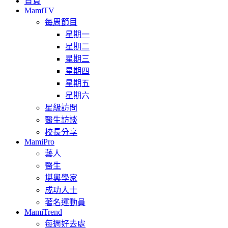
首頁
MamiTV
每周節目
星期一
星期二
星期三
星期四
星期五
星期六
星級訪問
醫生訪談
校長分享
MamiPro
藝人
醫生
堪輿學家
成功人士
著名運動員
MamiTrend
每週好去處