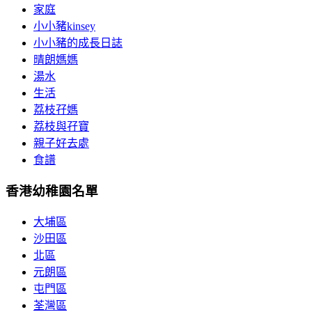
家庭
小小豬kinsey
小小豬的成長日誌
晴朗媽媽
湯水
生活
荔枝孖媽
荔枝與孖寶
親子好去處
食譜
香港幼稚園名單
大埔區
沙田區
北區
元朗區
屯門區
荃灣區