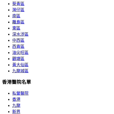
葵青區
灣仔區
南區
離島區
東區
深水涉區
中西區
西貢區
油尖旺區
觀塘區
黃大仙區
九龍城區
香港醫院名單
私營醫院
香港
九龍
新界