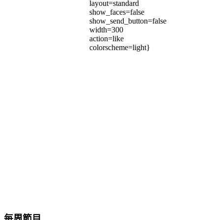
layout=standard
show_faces=false
show_send_button=false
width=300
action=like
colorscheme=light}
每周節目