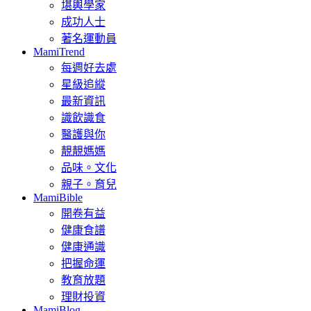
堪輿學家
成功人士
著名運動員
MamiTrend
每週好去處
星級追縱
最新資訊
識飲識食
醫護與你
靚靚媽媽
品味。文化
親子。育兒
MamiBible
開卷有益
健康食譜
健康通識
把握命運
教育放題
理財投資
MamiBlog