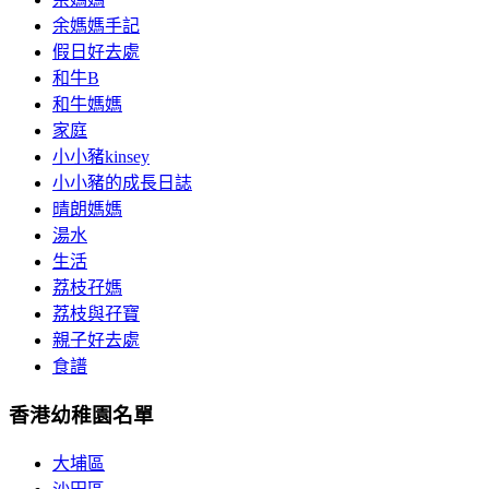
余媽媽手記
假日好去處
和牛B
和牛媽媽
家庭
小小豬kinsey
小小豬的成長日誌
晴朗媽媽
湯水
生活
荔枝孖媽
荔枝與孖寶
親子好去處
食譜
香港幼稚園名單
大埔區