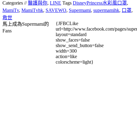
Categories //
醫護與你
,
LINE
Tags
DisneyPrincess水彩風口罩
,
MamiTv
,
MamiTvhk
,
SAVEWO
,
Supermami
,
supermamihk
,
口罩
,
救世
{JFBCLike
馬上成為Supermami的
url=http://www.facebook.com/pages/su
Fans
layout=standard
show_faces=false
show_send_button=false
width=300
action=like
colorscheme=light}