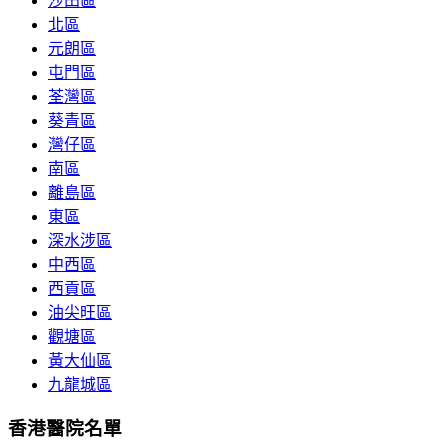
沙田區
北區
元朗區
屯門區
荃灣區
葵青區
灣仔區
南區
離島區
東區
深水涉區
中西區
西貢區
油尖旺區
觀塘區
黃大仙區
九龍城區
香港醫院名單