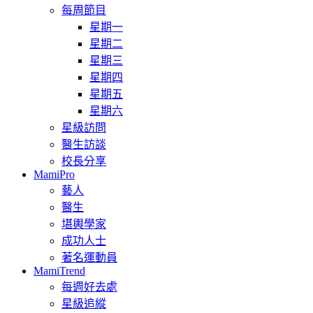
每周節目
星期一
星期二
星期三
星期四
星期五
星期六
星級訪問
醫生訪談
校長分享
MamiPro
藝人
醫生
堪輿學家
成功人士
著名運動員
MamiTrend
每週好去處
星級追縱