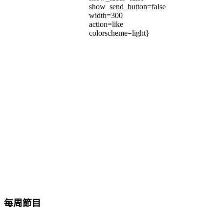
show_send_button=false
width=300
action=like
colorscheme=light}
每周節目