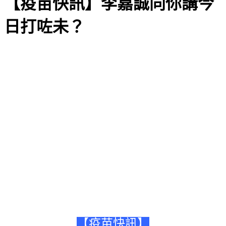
【疫苗快訊】李嘉誠同你講今
日打咗未？
【疫苗快訊】