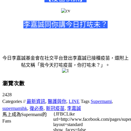
李嘉誠同你講今日打咗未？
今日李嘉誠基金會在社交平台登出李嘉誠已接種疫苗，還附上
帖文稱「我今天打咗疫苗，你打咗未？」。
瀏覽次數
2428
Categories //
最新資訊
,
醫護與你
,
LINE
Tags
Supermami
,
supermamihk
,
復必泰
,
新冠疫苗
,
李嘉誠
{JFBCLike
馬上成為Supermami的
url=http://www.facebook.com/pages/su
Fans
layout=standard
show_faces=false