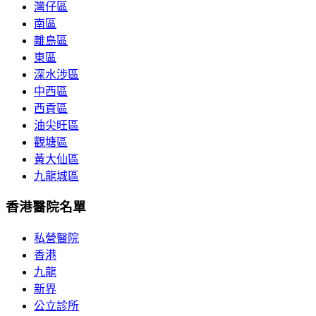
灣仔區
南區
離島區
東區
深水涉區
中西區
西貢區
油尖旺區
觀塘區
黃大仙區
九龍城區
香港醫院名單
私營醫院
香港
九龍
新界
公立診所