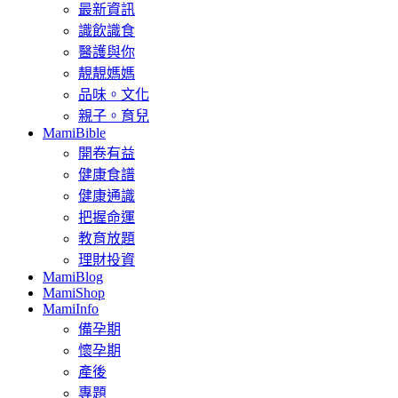
最新資訊
識飲識食
醫護與你
靚靚媽媽
品味。文化
親子。育兒
MamiBible
開卷有益
健康食譜
健康通識
把握命運
教育放題
理財投資
MamiBlog
MamiShop
MamiInfo
備孕期
懷孕期
產後
專題