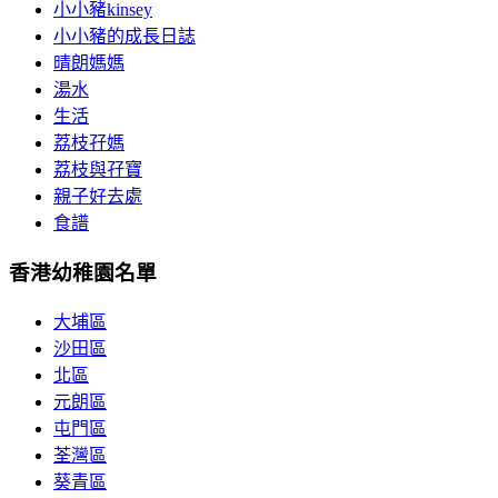
小小豬kinsey
小小豬的成長日誌
晴朗媽媽
湯水
生活
荔枝孖媽
荔枝與孖寶
親子好去處
食譜
香港幼稚園名單
大埔區
沙田區
北區
元朗區
屯門區
荃灣區
葵青區