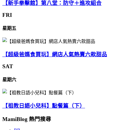
【新手拳擊館】第八堂：防守＋進攻組合
FRI
星期五
【超級爸媽食買玩】網店人氣熱賣六款甜品
SAT
星期六
【祖教日語小兒科】點餐篇（下）
MamiBlog 熱門搜尋