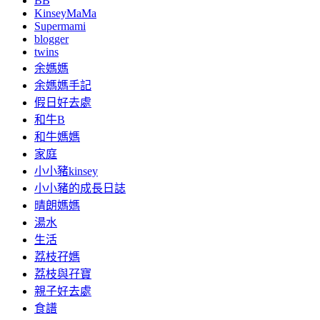
BB
KinseyMaMa
Supermami
blogger
twins
余媽媽
余媽媽手記
假日好去處
和牛B
和牛媽媽
家庭
小小豬kinsey
小小豬的成長日誌
晴朗媽媽
湯水
生活
荔枝孖媽
荔枝與孖寶
親子好去處
食譜