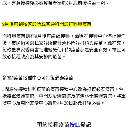
底，有意接種復必泰疫苗者須於8月底前接種第一劑。
9月後可到私家診所或普通科門診打科興疫苗
而科興疫苗則在9月後可繼續接種，聶稱在接種中心停止運作
後，市民仍可到私家診所或普通科門診打科興疫苗。聶補充，
每款獲專家委員會批准緊急使用的疫苗都是安全有效，市民可
放心接種政府為其安排的疫苗。
多3間疫苗接種中心可打復必泰疫苗
3間原先接種科興疫苗的疫苗接種中心改為打復必泰疫苗，包
括將軍澳體育館、屯門友愛體育館及荃灣林士德體育館，將軍
澳中心及屯門友愛中心將於4月20日起改打復必泰。
預約接種疫苗
按此
登記