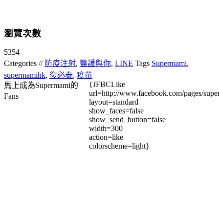
瀏覽次數
5354
Categories //
防疫注射
,
醫護與你
,
LINE
Tags
Supermami
,
supermamihk
,
復必泰
,
疫苗
{JFBCLike
馬上成為Supermami的
url=http://www.facebook.com/pages/su
Fans
layout=standard
show_faces=false
show_send_button=false
width=300
action=like
colorscheme=light}