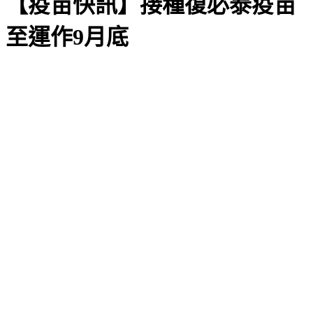
【疫苗快訊】接種復必泰疫苗
至運作9月底