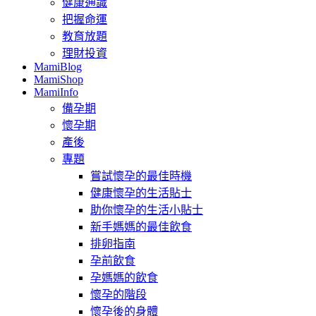
健康通識
把握命運
教育放題
理財投資
MamiBlog
MamiShop
MamiInfo
備孕期
懷孕期
產後
專題
嘗試懷孕的最佳時機
健康懷孕的生活貼士
助你懷孕的生活小貼士
新手媽媽的最佳飲食
排卵指南
孕前飲食
孕媽媽的飲食
懷孕的階段
懷孕後的身體