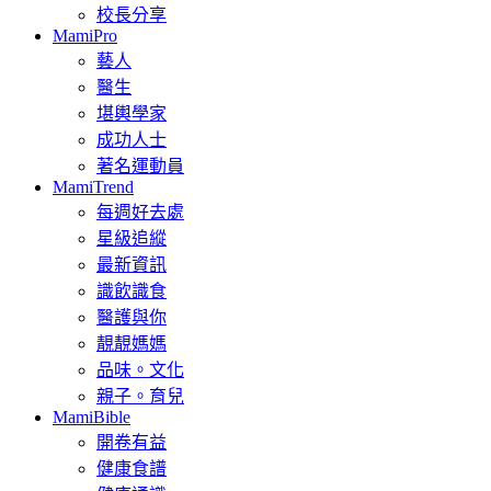
校長分享
MamiPro
藝人
醫生
堪輿學家
成功人士
著名運動員
MamiTrend
每週好去處
星級追縱
最新資訊
識飲識食
醫護與你
靚靚媽媽
品味。文化
親子。育兒
MamiBible
開卷有益
健康食譜