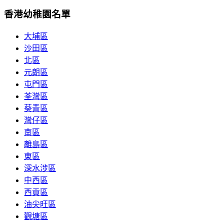
香港幼稚園名單
大埔區
沙田區
北區
元朗區
屯門區
荃灣區
葵青區
灣仔區
南區
離島區
東區
深水涉區
中西區
西貢區
油尖旺區
觀塘區