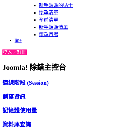
新手媽媽的貼士
懷孕清單
孕前清單
新手媽媽清單
懷孕月曆
line
登入／註冊
Joomla! 除錯主控台
連線階段 (Session)
側寫資訊
記憶體使用量
資料庫查詢