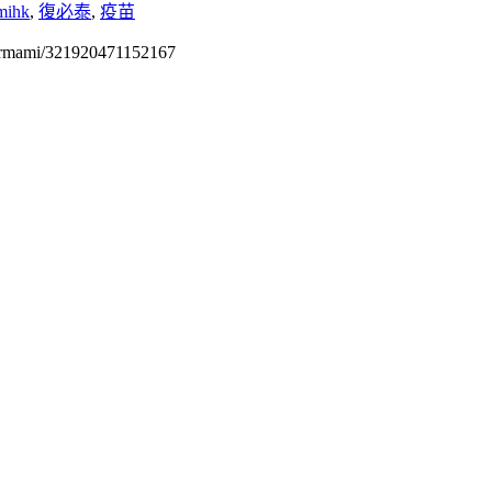
mihk
,
復必泰
,
疫苗
permami/321920471152167