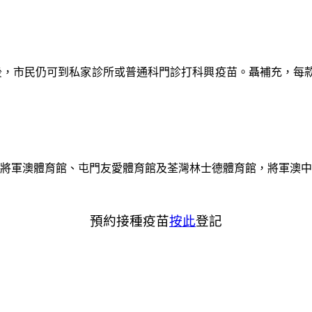
後，市民仍可到私家診所或普通科門診打科興疫苗。聶補充，每
將軍澳體育館、屯門友愛體育館及荃灣林士德體育館，將軍澳中
預約接種疫苗
按此
登記