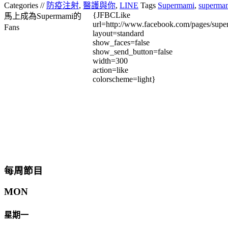
Categories //
防疫注射
,
醫護與你
,
LINE
Tags
Supermami
,
superma
{JFBCLike
馬上成為Supermami的
url=http://www.facebook.com/pages/su
Fans
layout=standard
show_faces=false
show_send_button=false
width=300
action=like
colorscheme=light}
每周節目
MON
星期一