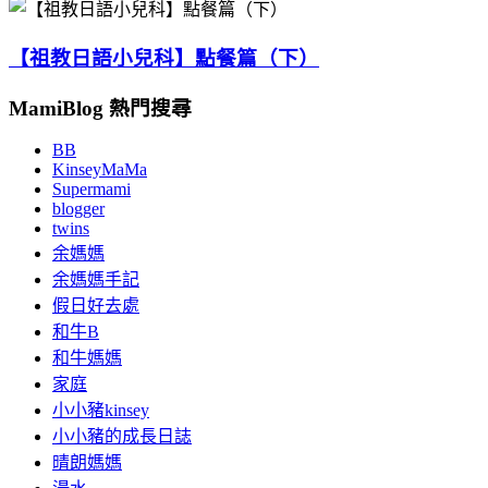
【祖教日語小兒科】點餐篇（下）
MamiBlog 熱門搜尋
BB
KinseyMaMa
Supermami
blogger
twins
余媽媽
余媽媽手記
假日好去處
和牛B
和牛媽媽
家庭
小小豬kinsey
小小豬的成長日誌
晴朗媽媽