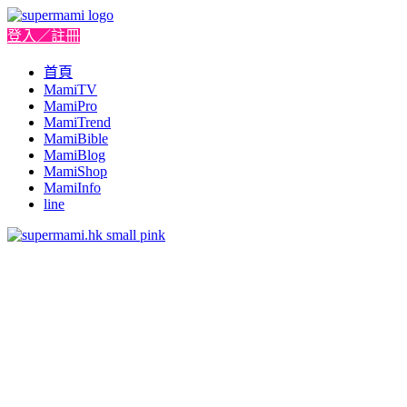
登入／註冊
首頁
MamiTV
MamiPro
MamiTrend
MamiBible
MamiBlog
MamiShop
MamiInfo
line