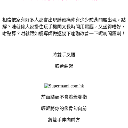
相信依家有好多人都會出現膊頭痛仲有少少駝背問題出現，點
解？咪就係大家掛住玩手機同太長時間用電腦，又坐得唔好，
咁點算？咁就跟如楓導師做返幾下瑜珈改善一下呢啲問題喇！
將雙手叉腰
膝蓋曲起
前面膝頭不會遮蓋腳指
輕輕將你的盆骨勾向前
將雙手伸向前方