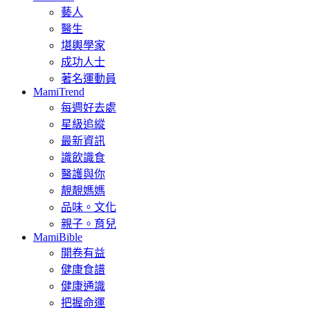
藝人
醫生
堪輿學家
成功人士
著名運動員
MamiTrend
每週好去處
星級追縱
最新資訊
識飲識食
醫護與你
靚靚媽媽
品味。文化
親子。育兒
MamiBible
開卷有益
健康食譜
健康通識
把握命運