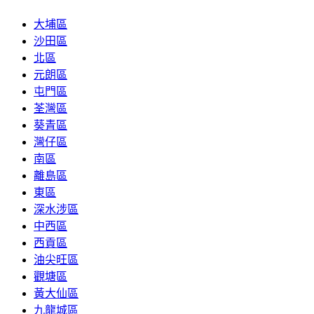
大埔區
沙田區
北區
元朗區
屯門區
荃灣區
葵青區
灣仔區
南區
離島區
東區
深水涉區
中西區
西貢區
油尖旺區
觀塘區
黃大仙區
九龍城區