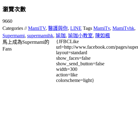
瀏覽次數
9660
Categories //
MamiTV
,
醫護與你
,
LINE
Tags
MamiTv
,
MamiTvhk
,
Supermami
,
supermamihk
,
瑜珈
,
瑜珈小教室
,
陳如楓
{JFBCLike
馬上成為Supermami的
url=http://www.facebook.com/pages/su
Fans
layout=standard
show_faces=false
show_send_button=false
width=300
action=like
colorscheme=light}