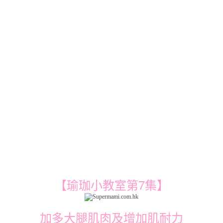
7
【瑜珈小教室第
集】
加多大腿肌肉及增加肌耐力