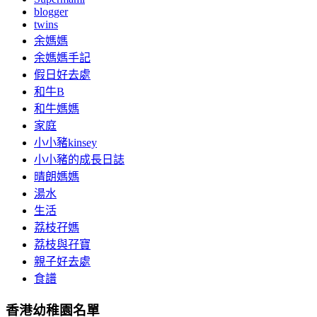
blogger
twins
余媽媽
余媽媽手記
假日好去處
和牛B
和牛媽媽
家庭
小小豬kinsey
小小豬的成長日誌
晴朗媽媽
湯水
生活
荔枝孖媽
荔枝與孖寶
親子好去處
食譜
香港幼稚園名單