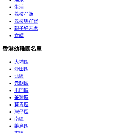
生活
荔枝孖媽
荔枝與孖寶
親子好去處
食譜
香港幼稚園名單
大埔區
沙田區
北區
元朗區
屯門區
荃灣區
葵青區
灣仔區
南區
離島區