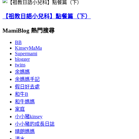
【祖教日語小兒科】點餐篇（下）
MamiBlog 熱門搜尋
BB
KinseyMaMa
Supermami
blogger
twins
余媽媽
余媽媽手記
假日好去處
和牛B
和牛媽媽
家庭
小小豬kinsey
小小豬的成長日誌
晴朗媽媽
湯水