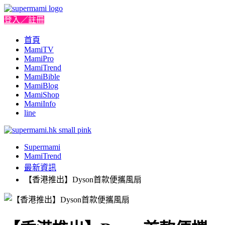
登入／註冊
首頁
MamiTV
MamiPro
MamiTrend
MamiBible
MamiBlog
MamiShop
MamiInfo
line
Supermami
MamiTrend
最新資訊
【香港推出】Dyson首款便攜風扇