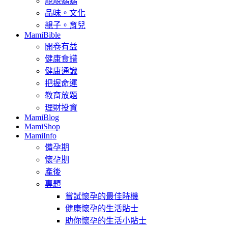
靚靚媽媽
品味。文化
親子。育兒
MamiBible
開卷有益
健康食譜
健康通識
把握命運
教育放題
理財投資
MamiBlog
MamiShop
MamiInfo
備孕期
懷孕期
產後
專題
嘗試懷孕的最佳時機
健康懷孕的生活貼士
助你懷孕的生活小貼士