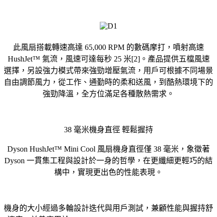
此風扇搭載轉速高達 65,000 RPM 的數碼摩打，噴射高速
HushJet™ 氣流，風速可達每秒 25 米[2]。產品提供五檔風速
選擇，另設強力模式帶來強勁增壓氣流，用戶可根據不同場景
自由調節風力，從工作、通勤時的柔和送風，到酷熱環境下的
強勁降溫，全方位滿足各種散熱需求。
38 毫米機身直徑 輕鬆握持
Dyson HushJet™ Mini Cool 風扇機身直徑僅 38 毫米，象徵著
Dyson 一貫集工程與設計於一身的哲學，在更纖細更輕巧的結
構中，實現更出色的性能表現。
機身的大小經過多輪設計迭代與用戶測試，兼顧性能與握持舒