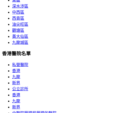
東區
深水涉區
中西區
西貢區
油尖旺區
觀塘區
黃大仙區
九龍城區
香港醫院名單
私營醫院
香港
九龍
新界
公立診所
香港
九龍
新界