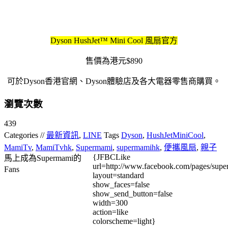
Dyson HushJet™ Mini Cool 風扇官方
售價為港元$890
可於Dyson香港官網、Dyson體驗店及各大電器零售商購買。
瀏覽次數
439
Categories //
最新資訊
,
LINE
Tags
Dyson
,
HushJetMiniCool
,
MamiTv
,
MamiTvhk
,
Supermami
,
supermamihk
,
便攜風扇
,
親子
{JFBCLike
馬上成為Supermami的
url=http://www.facebook.com/pages/su
Fans
layout=standard
show_faces=false
show_send_button=false
width=300
action=like
colorscheme=light}