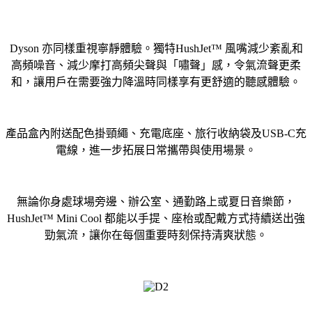
Dyson 亦同樣重視寧靜體驗。獨特HushJet™ 風嘴減少紊亂和
高頻噪音、減少摩打高頻尖聲與「嘯聲」感，令氣流聲更柔
和，讓用戶在需要強力降溫時同樣享有更舒適的聽感體驗。
產品盒內附送配色掛頸繩、充電底座、旅行收納袋及USB-C充
電線，進一步拓展日常攜帶與使用場景。
無論你身處球場旁邊、辦公室、通勤路上或夏日音樂節，
HushJet™ Mini Cool 都能以手提、座枱或配戴方式持續送出強
勁氣流，讓你在每個重要時刻保持清爽狀態。