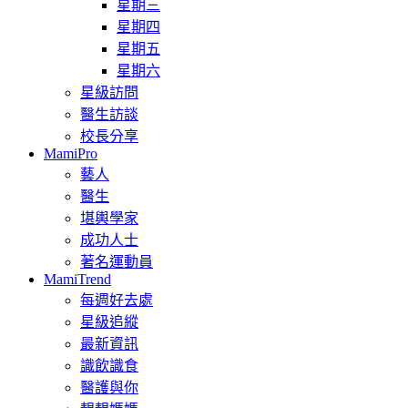
星期三
星期四
星期五
星期六
星級訪問
醫生訪談
校長分享
MamiPro
藝人
醫生
堪輿學家
成功人士
著名運動員
MamiTrend
每週好去處
星級追縱
最新資訊
識飲識食
醫護與你