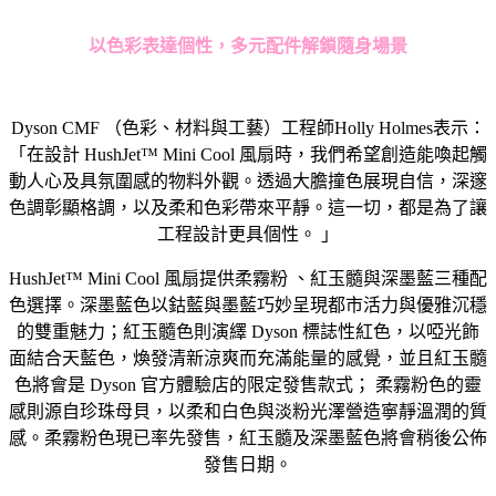
以色彩表達個性，多元配件解鎖隨身場景
Dyson CMF （色彩、材料與工藝）工程師Holly Holmes表示：
「在設計 HushJet™ Mini Cool 風扇時，我們希望創造能喚起觸
動人心及具氛圍感的物料外觀。透過大膽撞色展現自信，深邃
色調彰顯格調，以及柔和色彩帶來平靜。這一切，都是為了讓
工程設計更具個性。 」
HushJet™ Mini Cool 風扇提供柔霧粉 、紅玉髓與深墨藍三種配
色選擇。深墨藍色以鈷藍與墨藍巧妙呈現都市活力與優雅沉穩
的雙重魅力；紅玉髓色則演繹 Dyson 標誌性紅色，以啞光飾
面結合天藍色，煥發清新涼爽而充滿能量的感覺，並且紅玉髓
色將會是 Dyson 官方體驗店的限定發售款式； 柔霧粉色的靈
感則源自珍珠母貝，以柔和白色與淡粉光澤營造寧靜溫潤的質
感。柔霧粉色現已率先發售，紅玉髓及深墨藍色將會稍後公佈
發售日期。