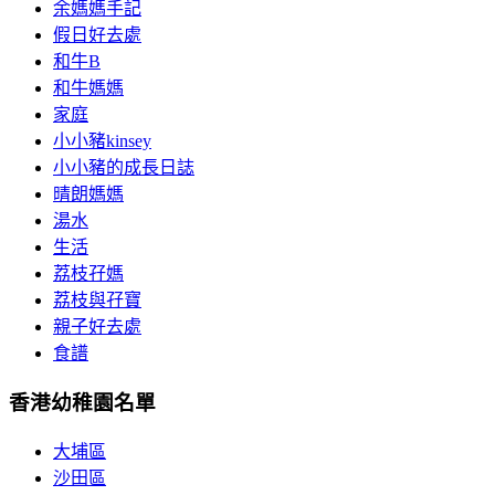
余媽媽手記
假日好去處
和牛B
和牛媽媽
家庭
小小豬kinsey
小小豬的成長日誌
晴朗媽媽
湯水
生活
荔枝孖媽
荔枝與孖寶
親子好去處
食譜
香港幼稚園名單
大埔區
沙田區