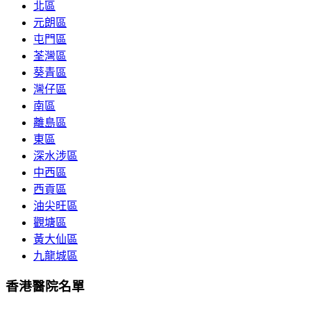
北區
元朗區
屯門區
荃灣區
葵青區
灣仔區
南區
離島區
東區
深水涉區
中西區
西貢區
油尖旺區
觀塘區
黃大仙區
九龍城區
香港醫院名單