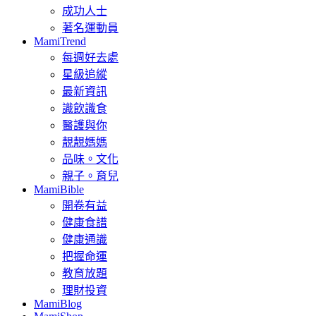
成功人士
著名運動員
MamiTrend
每週好去處
星級追縱
最新資訊
識飲識食
醫護與你
靚靚媽媽
品味。文化
親子。育兒
MamiBible
開卷有益
健康食譜
健康通識
把握命運
教育放題
理財投資
MamiBlog