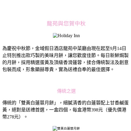
龍苑與您賀中
秋
為慶祝中秋節，金域假日酒店龍苑中菜廳由現在起至9月14日
止特別推出款巧製的美味月餅，讓您歡度佳節。每日新鮮焗製
的月餅，採用精選蛋黃及頂級香滑蓮蓉，揉合傳統製法及創意
包裝而成，形象顯赫尊貴，實為送禮自奉的最佳選擇。
傳統之選
傳統的「雙黃白蓮蓉月餅」，細膩清香的白蓮蓉配上甘香鹹蛋
黃，絕對是送禮首選，一盒四個，每盒港幣398元（優先價港
幣278元）。