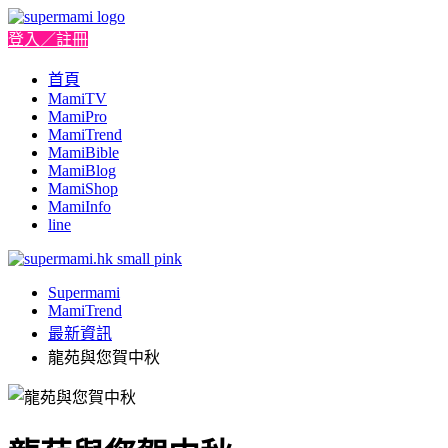
登入／註冊
首頁
MamiTV
MamiPro
MamiTrend
MamiBible
MamiBlog
MamiShop
MamiInfo
line
Supermami
MamiTrend
最新資訊
龍苑與您賀中秋