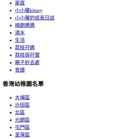
家庭
小小豬kinsey
小小豬的成長日誌
晴朗媽媽
湯水
生活
荔枝孖媽
荔枝與孖寶
親子好去處
食譜
香港幼稚園名單
大埔區
沙田區
北區
元朗區
屯門區
荃灣區