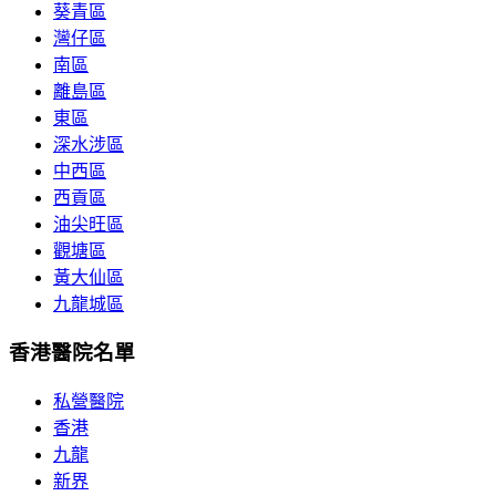
葵青區
灣仔區
南區
離島區
東區
深水涉區
中西區
西貢區
油尖旺區
觀塘區
黃大仙區
九龍城區
香港醫院名單
私營醫院
香港
九龍
新界