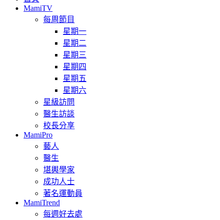
MamiTV
每周節目
星期一
星期二
星期三
星期四
星期五
星期六
星級訪問
醫生訪談
校長分享
MamiPro
藝人
醫生
堪輿學家
成功人士
著名運動員
MamiTrend
每週好去處