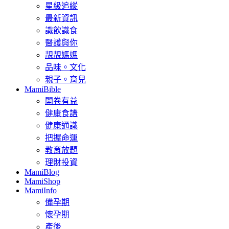
星級追縱
最新資訊
識飲識食
醫護與你
靚靚媽媽
品味。文化
親子。育兒
MamiBible
開卷有益
健康食譜
健康通識
把握命運
教育放題
理財投資
MamiBlog
MamiShop
MamiInfo
備孕期
懷孕期
產後