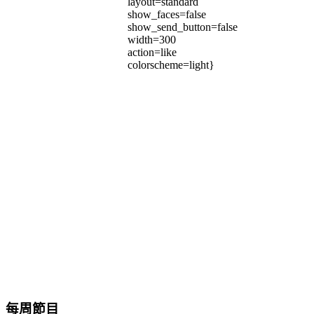
layout=standard
show_faces=false
show_send_button=false
width=300
action=like
colorscheme=light}
每周節目