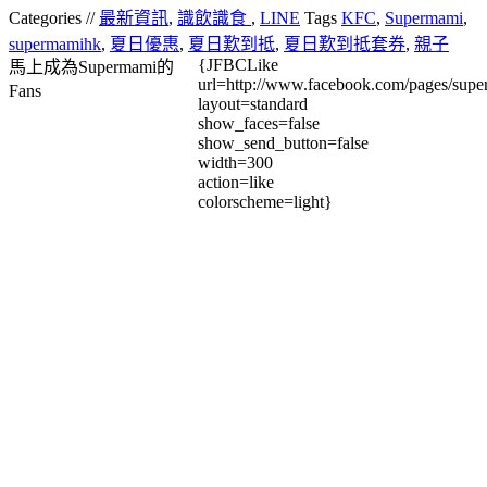
Categories //
最新資訊
,
識飲識食
,
LINE
Tags
KFC
,
Supermami
,
supermamihk
,
夏日優惠
,
夏日歎到抵
,
夏日歎到抵套券
,
親子
{JFBCLike
馬上成為Supermami的
url=http://www.facebook.com/pages/su
Fans
layout=standard
show_faces=false
show_send_button=false
width=300
action=like
colorscheme=light}