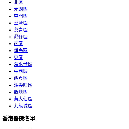
北區
元朗區
屯門區
荃灣區
葵青區
灣仔區
南區
離島區
東區
深水涉區
中西區
西貢區
油尖旺區
觀塘區
黃大仙區
九龍城區
香港醫院名單