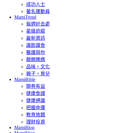
成功人士
著名運動員
MamiTrend
每週好去處
星級追縱
最新資訊
識飲識食
醫護與你
靚靚媽媽
品味。文化
親子。育兒
MamiBible
開卷有益
健康食譜
健康通識
把握命運
教育放題
理財投資
MamiBlog
MamiShop