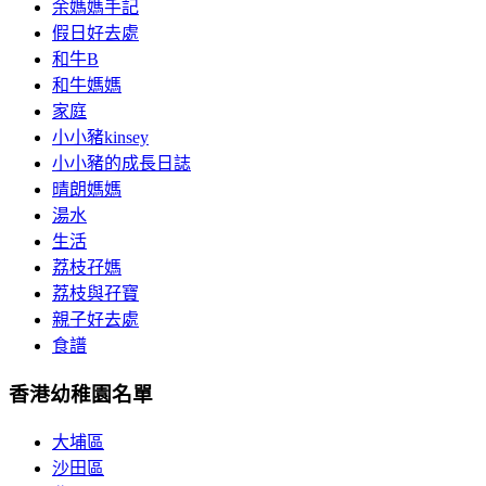
余媽媽手記
假日好去處
和牛B
和牛媽媽
家庭
小小豬kinsey
小小豬的成長日誌
晴朗媽媽
湯水
生活
荔枝孖媽
荔枝與孖寶
親子好去處
食譜
香港幼稚園名單
大埔區
沙田區