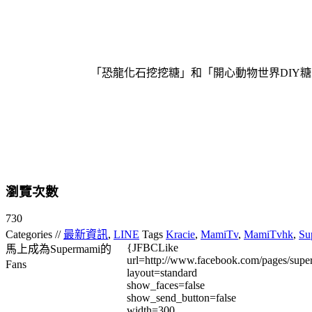
「恐龍化石挖挖糖」和「開心動物世界DIY
瀏覽次數
730
Categories //
最新資訊
,
LINE
Tags
Kracie
,
MamiTv
,
MamiTvhk
,
Su
{JFBCLike
馬上成為Supermami的
url=http://www.facebook.com/pages/su
Fans
layout=standard
show_faces=false
show_send_button=false
width=300