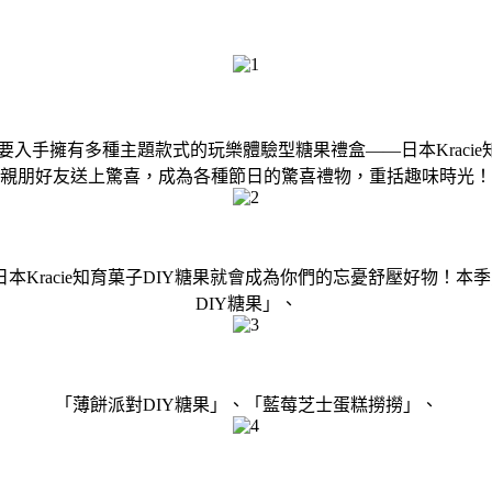
入手擁有多種主題款式的玩樂體驗型糖果禮盒——日本Kracie
親朋好友送上驚喜，成為各種節日的驚喜禮物，重括趣味時光！
Kracie知育菓子DIY糖果就會成為你們的忘憂舒壓好物！本季
DIY糖果」、
「薄餅派對DIY糖果」、「藍莓芝士蛋糕撈撈」、