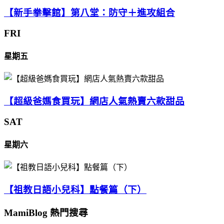
【新手拳擊館】第八堂：防守＋進攻組合
FRI
星期五
【超級爸媽食買玩】網店人氣熱賣六款甜品
SAT
星期六
【祖教日語小兒科】點餐篇（下）
MamiBlog 熱門搜尋