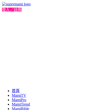
登入／註冊
首頁
MamiTV
MamiPro
MamiTrend
MamiBible