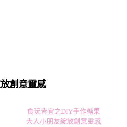
綻放創意靈感
食玩皆宜之DIY手作糖果
大人小朋友綻放創意靈感