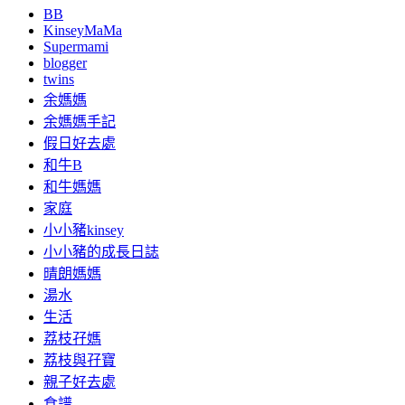
BB
KinseyMaMa
Supermami
blogger
twins
余媽媽
余媽媽手記
假日好去處
和牛B
和牛媽媽
家庭
小小豬kinsey
小小豬的成長日誌
晴朗媽媽
湯水
生活
荔枝孖媽
荔枝與孖寶
親子好去處
食譜