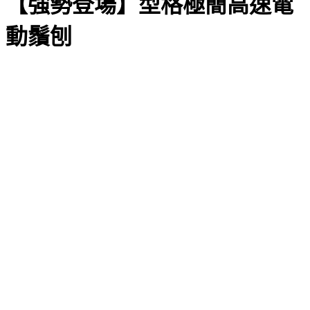
【強勢登場】型格極簡高速電
動鬚刨