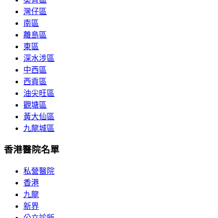
灣仔區
南區
離島區
東區
深水涉區
中西區
西貢區
油尖旺區
觀塘區
黃大仙區
九龍城區
香港醫院名單
私營醫院
香港
九龍
新界
公立診所