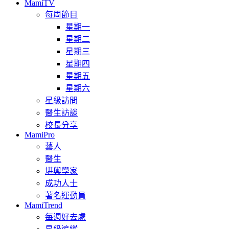
MamiTV
每周節目
星期一
星期二
星期三
星期四
星期五
星期六
星級訪問
醫生訪談
校長分享
MamiPro
藝人
醫生
堪輿學家
成功人士
著名運動員
MamiTrend
每週好去處