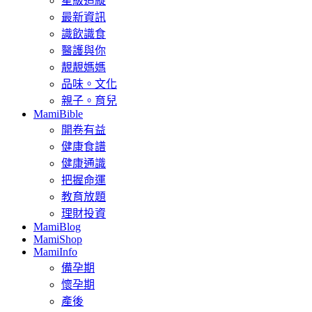
星級追縱
最新資訊
識飲識食
醫護與你
靚靚媽媽
品味。文化
親子。育兒
MamiBible
開卷有益
健康食譜
健康通識
把握命運
教育放題
理財投資
MamiBlog
MamiShop
MamiInfo
備孕期
懷孕期
產後