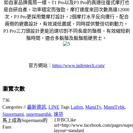
如自家品牌風筒一樣，T1 Pro以及P3 Pro的高速往復式摩打也
是自研自產，功率穩定而強勁，摩打速度來回次數高達12000
次，P3 Pro更採用雙摩打設計，2個摩打水平反向運行，配合
兩側的避震設計，有效減低震感，同時提供雙倍切剃動力。
P3 Pro三刀頭設計更能迅速切割不同長度的鬚根，有效縮短剃
鬚時間，適合多鬍鬚及鬍鬚粗硬男士。
官方網站：
https://www.laifentech.com/
瀏覽次數
736
Categories //
最新資訊
,
LINE
Tags
Laifen
,
MamiTv
,
MamiTvhk
,
Supermami
,
supermamihk
,
徠芬
{JFBCLike
馬上成為Supermami的
url=http://www.facebook.com/pages/su
Fans
layout=standard