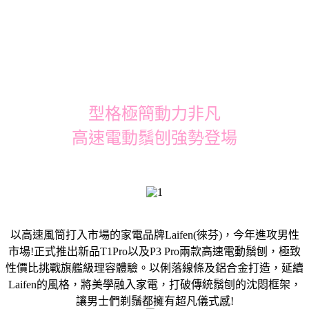
型格極簡動力非凡
高速電動鬚刨強勢登場
以高速風筒打入市場的家電品牌Laifen(徠芬)，今年進攻男性
市場!正式推出新品T1Pro以及P3 Pro兩款高速電動鬚刨，極致
性價比挑戰旗艦級理容體驗。以俐落線條及鋁合金打造，延續
Laifen的風格，將美學融入家電，打破傳統鬚刨的沈悶框架，
讓男士們剃鬚都擁有超凡儀式感!