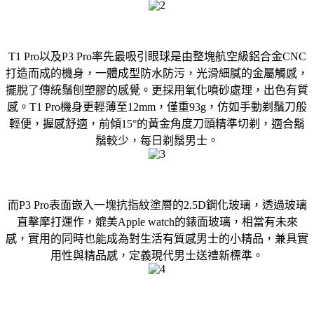
T1 Pro以及P3 Pro率先最吸引眼球是由整塊航空級鋁合金CNC
打造而成的機身，一體成型防水防污，光滑細膩的金屬觸感，
擺脫了傳統鬚刨塑膠的感覺。更採用氧化噴砂處理，出色有質
感。T1 Pro機身更輕薄至12mm，僅重93g，仿如手動剃鬚刀般
輕便，握感舒適，前傾15°的黃金角度刀頭精準切剃，適合鬍
鬚較少，每日剃鬚男士。
而P3 Pro表面嵌入一塊抗指紋塗層的2.5D鋼化玻璃，透過玻璃
直擊摩打運作，媲美Apple watch的錶面玻璃，相當有未來
感，實用的同時也能成為對生活有質感男士的小精品，兼具實
用性與精品感，定義現代男士送禮新標準。