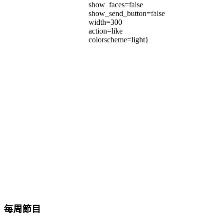
show_faces=false
show_send_button=false
width=300
action=like
colorscheme=light}
每周節目