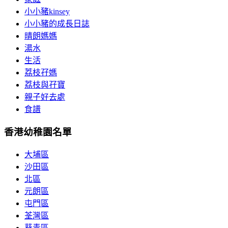
小小豬kinsey
小小豬的成長日誌
晴朗媽媽
湯水
生活
荔枝孖媽
荔枝與孖寶
親子好去處
食譜
香港幼稚園名單
大埔區
沙田區
北區
元朗區
屯門區
荃灣區
葵青區