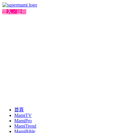
登入／註冊
首頁
MamiTV
MamiPro
MamiTrend
MamiBible