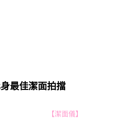
化身最佳潔面拍擋
【潔面儀】