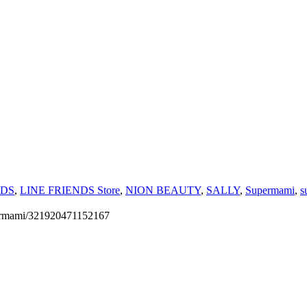
NDS
,
LINE FRIENDS Store
,
NION BEAUTY
,
SALLY
,
Supermami
,
s
permami/321920471152167