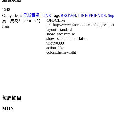
1548
Categories //
最新資訊
,
LINE
Tags
BROWN
,
LINE FRIENDS
,
Sup
{JFBCLike
馬上成為Supermami的
url=http://www.facebook.com/pages/su
Fans
layout=standard
show_faces=false
show_send_button=false
width=300
action=like
colorscheme=light}
每周節目
MON