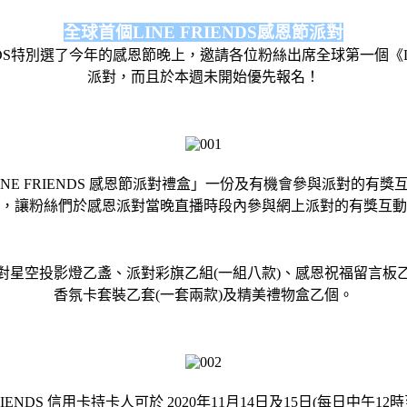
全球首個LINE FRIENDS感恩節派對
IENDS特別選了今年的感恩節晚上，邀請各位粉絲出席全球第一個《LINE 
派對，而且於本週未開始優先報名！
 FRIENDS 感恩節派對禮盒」一份及有機會參與派對的有獎互動
，讓粉絲們於感恩派對當晚直播時段內參與網上派對的有獎互動
定派對星空投影燈乙盞、派對彩旗乙組(一組八款)、感恩祝福留言板乙塊
香氛卡套裝乙套(一套兩款)及精美禮物盒乙個。
NDS 信用卡持卡人可於 2020年11月14日及15日(每日中午12時至晚上10時