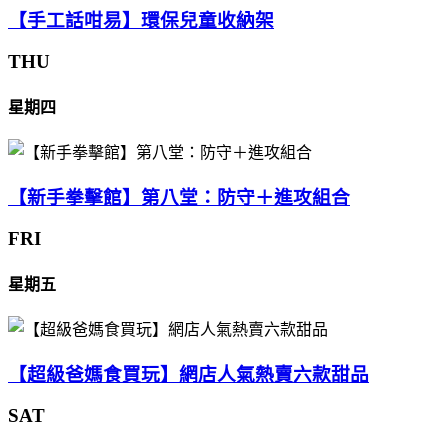
【手工話咁易】環保兒童收納架
THU
星期四
【新手拳擊館】第八堂：防守＋進攻組合
FRI
星期五
【超級爸媽食買玩】網店人氣熱賣六款甜品
SAT