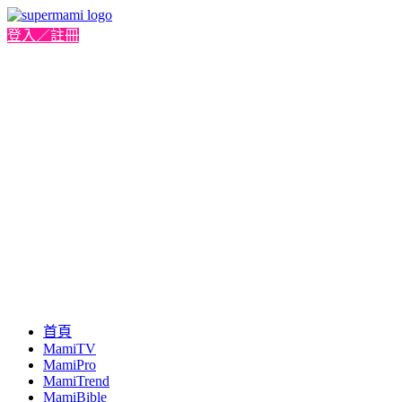
登入／註冊
首頁
MamiTV
MamiPro
MamiTrend
MamiBible