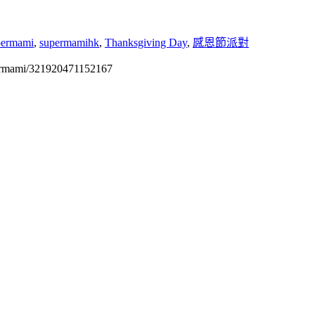
ermami
,
supermamihk
,
Thanksgiving Day
,
感恩節派對
permami/321920471152167