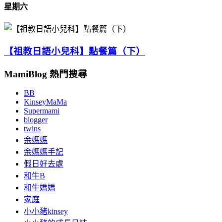
星期六
【祖教日語小兒科】點餐篇（下）
MamiBlog 熱門搜尋
BB
KinseyMaMa
Supermami
blogger
twins
余媽媽
余媽媽手記
假日好去處
和牛B
和牛媽媽
家庭
小小豬kinsey