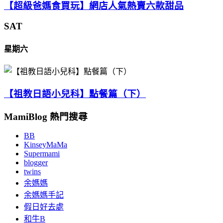
【超級爸媽食買玩】網店人氣熱賣六款甜品
SAT
星期六
【祖教日語小兒科】點餐篇（下）
MamiBlog 熱門搜尋
BB
KinseyMaMa
Supermami
blogger
twins
余媽媽
余媽媽手記
假日好去處
和牛B