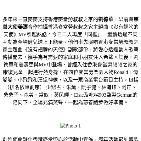
多年來一直麥麥支持香港麥當勞叔叔之家的
劉德華
，早前與
慈
善大使姜濤
合作拍攝香港麥當勞叔叔之家主題曲《沒有翅膀的
天使》MV引起熱話。今日二人再度「同框」，繼續透過不同
互動為全場健兒送上正能量。他們率先演唱香港麥當勞叔叔之
家主題曲《沒有翅膀的天使》副歌部份，將愛心透過動人歌聲
傳播開去，攜手為有需要的家庭和小朋友注入希望。其後，劉
德華和姜濤更與MV中登場、曾經入住香港麥當勞叔叔之家的
康復兒童一起進行熱身操，在四位麥當勞樂園人物Ronald、滑
嘟嘟、小飛飛和漢堡神偷，以及一眾商業電台節目主持，包括
（排名依筆劃序） 少爺占、朱薰、阮子健、林海峰、阿正、
急急子、森美、當奴、葛民輝、Elsie及叱咤903監製German的
陪同下，全場充滿笑聲，一起為慈善跑步做好準備。
創始使命夥伴香港麥當勞亦於活動中宣佈，歷年活動累計籌款