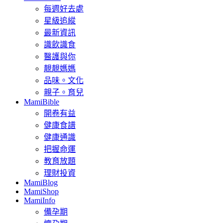
每週好去處
星級追縱
最新資訊
識飲識食
醫護與你
靚靚媽媽
品味。文化
親子。育兒
MamiBible
開卷有益
健康食譜
健康通識
把握命運
教育放題
理財投資
MamiBlog
MamiShop
MamiInfo
備孕期