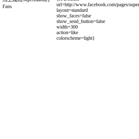
url=http://www.facebook.com/pages/su
Fans
layout=standard
show_faces=false
show_send_button=false
width=300
action=like
colorscheme=light}