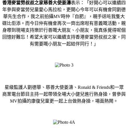
香港麥當勞叔叔之家慈善大使姜濤
表示：「
好開心可以連續四
年參與麥當勞兒童愛心馬拉松，
更開心今年可以有機會同劉德
華先生合作，我之前拍攝
MV
時仲『
自肥』，親手送咗我隻大
碟比佢添。
而今日仲有機會再次一齊出席咁有意義嘅活動，
親
身嚟到現場支持樂於行善嘅大朋友、小朋友，
我真係覺得呢個
回憶好難忘！
希望大家可以繼續支持香港麥當勞叔叔之家，
同
有需要嘅小朋友一起結伴同行！」
星級監護人劉德華、慈善大使姜濤、Ronald & Friends和一眾
商業電台節目主持一起帶領全場大小健兒進行熱身操，曾參與
MV拍攝的康復兒童更一起上台做熱身操，場面熱鬧。