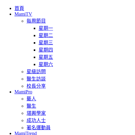
首頁
MamiTV
每周節目
星期一
星期二
星期三
星期四
星期五
星期六
星級訪問
醫生訪談
校長分享
MamiPro
藝人
醫生
堪輿學家
成功人士
著名運動員
MamiTrend