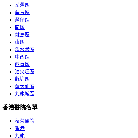
荃灣區
葵青區
灣仔區
南區
離島區
東區
深水涉區
中西區
西貢區
油尖旺區
觀塘區
黃大仙區
九龍城區
香港醫院名單
私營醫院
香港
九龍