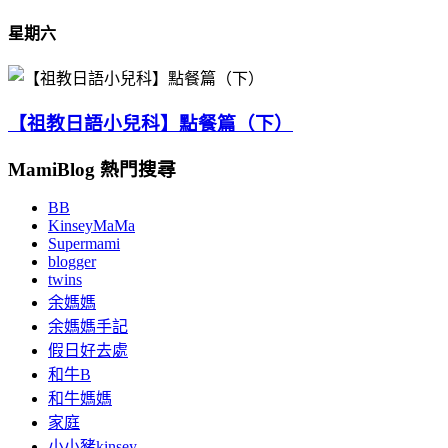
星期六
【祖教日語小兒科】點餐篇（下）
MamiBlog 熱門搜尋
BB
KinseyMaMa
Supermami
blogger
twins
余媽媽
余媽媽手記
假日好去處
和牛B
和牛媽媽
家庭
小小豬kinsey