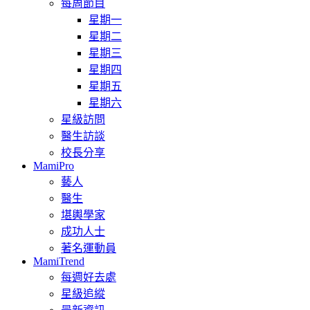
每周節目
星期一
星期二
星期三
星期四
星期五
星期六
星級訪問
醫生訪談
校長分享
MamiPro
藝人
醫生
堪輿學家
成功人士
著名運動員
MamiTrend
每週好去處
星級追縱