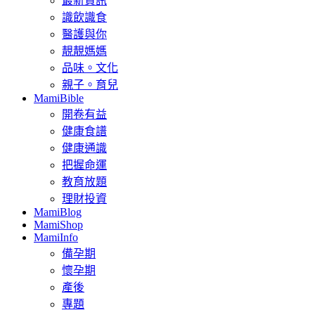
最新資訊
識飲識食
醫護與你
靚靚媽媽
品味。文化
親子。育兒
MamiBible
開卷有益
健康食譜
健康通識
把握命運
教育放題
理財投資
MamiBlog
MamiShop
MamiInfo
備孕期
懷孕期
產後
專題