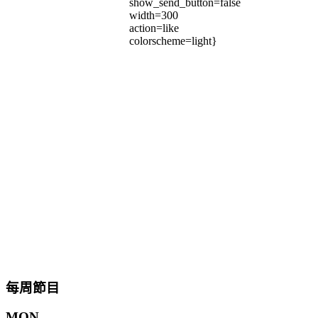
show_send_button=false
width=300
action=like
colorscheme=light}
每周節目
MON