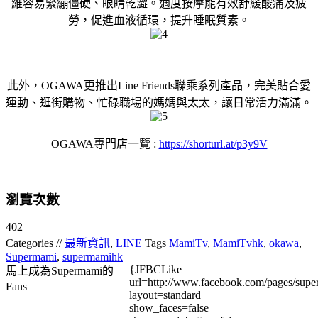
維容易緊繃僵硬、眼睛乾澀。適度按摩能有效舒緩酸痛及疲
勞，促進血液循環，提升睡眠質素。
此外，OGAWA更推出Line Friends聯乘系列產品，完美貼合愛
運動、逛街購物、忙碌職場的媽媽與太太，讓日常活力滿滿。
OGAWA專門店一覽 :
https://shorturl.at/p3y9V
瀏覽次數
402
Categories //
最新資訊
,
LINE
Tags
MamiTv
,
MamiTvhk
,
okawa
,
Supermami
,
supermamihk
{JFBCLike
馬上成為Supermami的
url=http://www.facebook.com/pages/su
Fans
layout=standard
show_faces=false