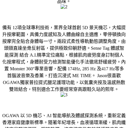
品味。
備有 12項全球專利技術，業界全球首創 5D 景天機芯，大幅提
升按摩範圍，具備力度感知及人體曲線自主適應，零停頓換向
按摩完全貼合身體每一寸。兩段式柔性導軌動態調整角度，由
頭頸直達坐骨反射區，提供極致仰躺舒適。Sense Tag 體感智
能探測 結合 A.I.精準定位痛點，根據肌肉疲勞度身訂制個人
化按摩程式，身體耐受力檢測智能優化手法徹底舒緩疲勞。內
置 Monster 360°專業音響，配備 174Hz, 285 Hz 及417 Hz等多
首腦波音樂及香薰，打造沉浸式 ME TIME。 Jason很喜歡
OGAWA獨家普拉提式腿足護理功能，以氣囊夾按及溫感熱敷
雙效結合，特別適合工作要經常穿高跟鞋久站的熙年。
OGAWA 以 5D 機芯、AI 智能導航及體感探測系統，重新定義
香港家庭健康新標準。隨著年紀增長，血液循環漸緩，肌肉纖