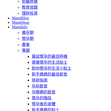
把握命運
教育放題
理財投資
MamiBlog
MamiShop
MamiInfo
備孕期
懷孕期
產後
專題
嘗試懷孕的最佳時機
健康懷孕的生活貼士
助你懷孕的生活小貼士
新手媽媽的最佳飲食
排卵指南
孕前飲食
孕媽媽的飲食
懷孕的階段
懷孕後的身體
新手媽媽的貼士