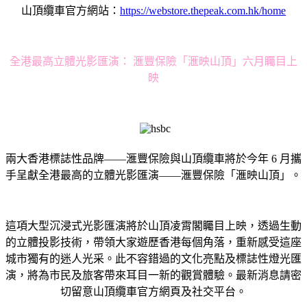
山頂纜車官方網站：
https://webstore.thepeak.com.hk/home
全港最高立體光影匯演： 滙豐保險「滙映山頂」六月矚目上
映
兩大香港標誌性品牌——滙豐保險與山頂纜車將於今年 6 月攜
手呈獻全港最高的立體光影匯演——滙豐保險「滙映山頂」。
這項大型沉浸式光影匯演將於山頂凌霄閣矚目上映，透過生動
的立體投影技術，帶領大家遊歷香港每個角落，重新感受這座
城市獨有的迷人光采。此不容錯過的文化亮點及標誌性燈光匯
演，將為市民及旅客帶來耳目一新的觀賞體驗。最新消息請密
切留意山頂纜車官方網頁及社交平台。