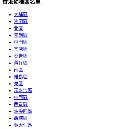
香港幼稚園名單
大埔區
沙田區
北區
元朗區
屯門區
荃灣區
葵青區
灣仔區
南區
離島區
東區
深水涉區
中西區
西貢區
油尖旺區
觀塘區
黃大仙區