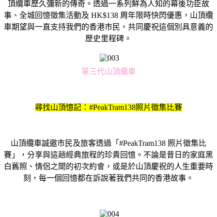
頂纜車歷久彌新的傳奇。透過一系列鮮為人知的幕後功臣故
事、全城回憶徵集活動及 HK$138 周年限時快閃優惠，山頂纜
車期望與一直支持我們的香港市民，共同慶祝這個別具意義的
歷史里程碑。
第三代山頂纜車
尋找山頂憶記：#PeakTram138照片徵集比賽
山頂纜車誠邀市民及旅客透過「#PeakTram138 照片徵集比
賽」，分享與這趟經典旅程的珍貴回憶。不論是昔日的家庭黑
白舊照、情侶之間的初次約會，或是於山頂慶祝的人生重要時
刻，每一個回憶都在訴說著我們共同的香港故事。