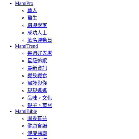
MamiPro
藝人
醫生
堪輿學家
成功人士
著名運動員
MamiTrend
每週好去處
星級追縱
最新資訊
識飲識食
醫護與你
靚靚媽媽
品味。文化
親子。育兒
MamiBible
開卷有益
健康食譜
健康通識