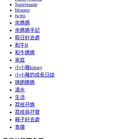
Supermami
blogger
twins
余媽媽
余媽媽手記
假日好去處
和牛B
和牛媽媽
家庭
小小豬kinsey
小小豬的成長日誌
晴朗媽媽
湯水
生活
荔枝孖媽
荔枝與孖寶
親子好去處
食譜