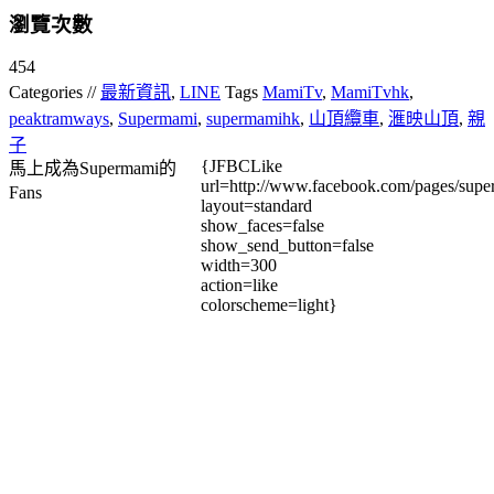
瀏覽次數
454
Categories //
最新資訊
,
LINE
Tags
MamiTv
,
MamiTvhk
,
peaktramways
,
Supermami
,
supermamihk
,
山頂纜車
,
滙映山頂
,
親
子
{JFBCLike
馬上成為Supermami的
url=http://www.facebook.com/pages/su
Fans
layout=standard
show_faces=false
show_send_button=false
width=300
action=like
colorscheme=light}