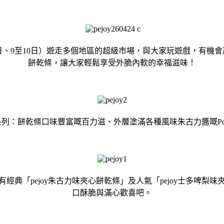
、9至10日）遊走多個地區的超級市場，與大家玩遊戲，有機會贏取
餅乾條，讓大家輕鬆享受外脆內軟的幸福滋味！
：餅乾條口味豐富嘅百力滋、外層塗滿各種風味朱古力醬嘅Pock
經典「pejoy朱古力味夾心餅乾條」及人氣「pejoy士多啤梨
口酥脆與滿心歡喜吧。