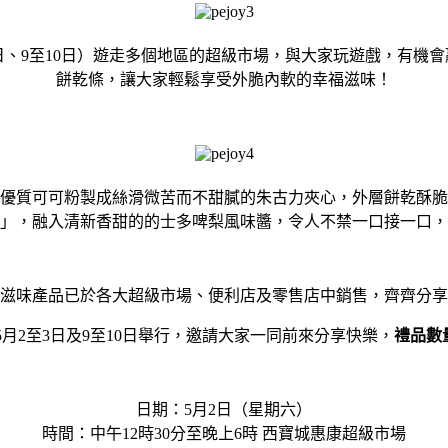
、9至10日）遊走多個地區的超級市場，與大家玩遊戲，有機會贏取
餅乾條，讓大家輕鬆享受外脆內軟的幸福滋味！
選優質可可粉製成絲滑微苦而不甜膩的朱古力夾心，外層餅乾酥脆
」，融入清新香甜的的士多啤梨風味醬，令人不禁一口接一口，
滋味產品已於各大超級市場、便利店及零售店中銷售，齊齊分享
5月2至3日及9至10日舉行，邀請大家一同前來分享快樂，
禮品數
日期：5月2日（星期六）
時間：中午12時30分至晚上6時 西寶城惠康超級市場