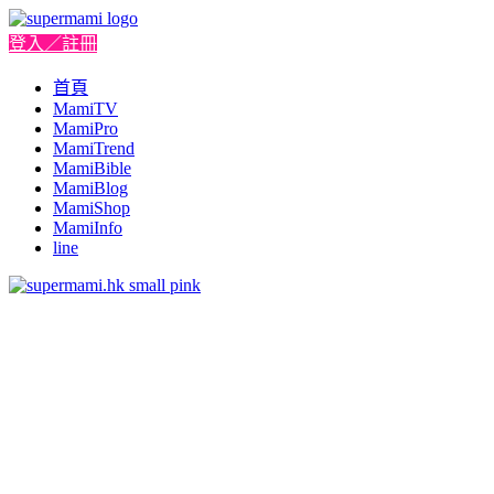
登入／註冊
首頁
MamiTV
MamiPro
MamiTrend
MamiBible
MamiBlog
MamiShop
MamiInfo
line