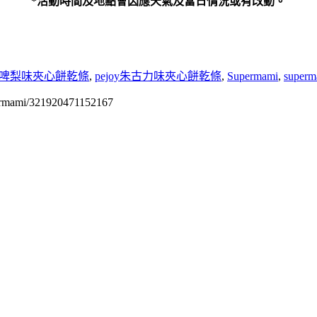
*
活動時間及地點會因應天氣及當日情況或有改動。
士多啤梨味夾心餅乾條
,
pejoy朱古力味夾心餅乾條
,
Supermami
,
superm
permami/321920471152167