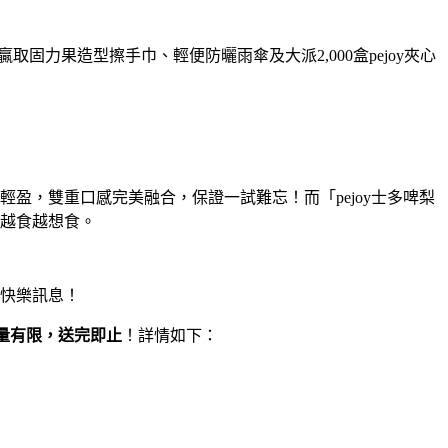
固力果造型擦手巾、輕便防曬雨傘及大派2,000盒pejoy夾心
輕盈，雙重口感完美融合，保證一試難忘！而「pejoy士多啤梨
越食越想食。
快樂訊息！
量有限，送完即止
！詳情如下：