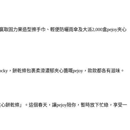
固力果造型擦手巾、輕便防曬雨傘及大派2,000盒pejoy夾心
y，餅乾條包裹柔滑濃郁夾心醬嘅pejoy，款款都各有滋味。
味夾心餅乾條」。這個春天，讓pejoy陪你，暫時放下忙綠，享受一