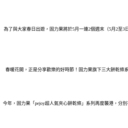
為了與大家春日出遊，固力果將於5月一連2個週末（5月2至3日
春暖花開，正是分享歡樂的好時節！固力果旗下三大餅乾條系列
今年，固力果「pejoy超人氣夾心餅乾條」系列再度襲港，分別有