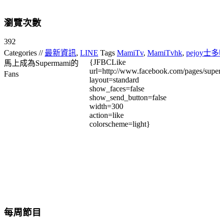
瀏覽次數
392
Categories //
最新資訊
,
LINE
Tags
MamiTv
,
MamiTvhk
,
pejoy
{JFBCLike
馬上成為Supermami的
url=http://www.facebook.com/pages/su
Fans
layout=standard
show_faces=false
show_send_button=false
width=300
action=like
colorscheme=light}
每周節目