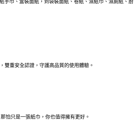
蓋紙手巾、盒裝面紙，到袋裝面紙、卷紙、濕紙巾、濕廁紙、廚
和不刺激，雙重安全認證，守護高品質的使用體驗。
— 那怕只是一張紙巾，你也值得擁有更好。