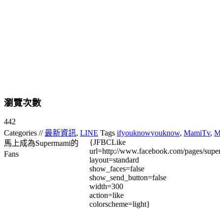
瀏覽次數
442
Categories //
最新資訊
,
LINE
Tags
ifyouknowyouknow
,
MamiTv
,
M
{JFBCLike
馬上成為Supermami的
url=http://www.facebook.com/pages/su
Fans
layout=standard
show_faces=false
show_send_button=false
width=300
action=like
colorscheme=light}