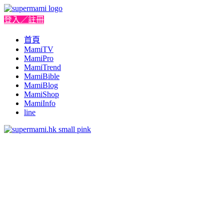
登入／註冊
首頁
MamiTV
MamiPro
MamiTrend
MamiBible
MamiBlog
MamiShop
MamiInfo
line