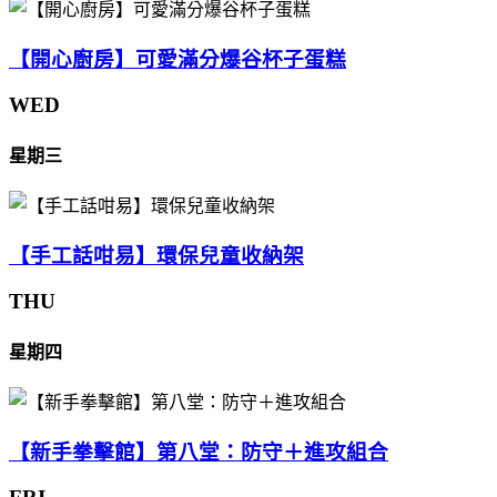
【開心廚房】可愛滿分爆谷杯子蛋糕
WED
星期三
【手工話咁易】環保兒童收納架
THU
星期四
【新手拳擊館】第八堂：防守＋進攻組合