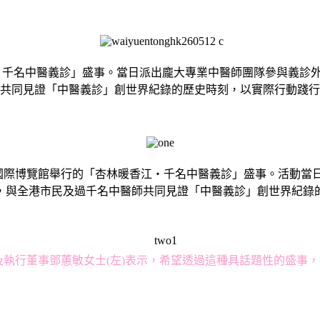
千名中醫義診」盛事。當日派出龐大專業中醫師團隊參與義診外，更現場
共同見證「中醫義診」創世界紀錄的歷史時刻，以實際行動踐行
 於亞洲國際博覽館舉行的「杏林暖香江・千名中醫義診」盛事。活
堂安宮牛黃丸」，與全港市民及過千名中醫師共同見證「中醫義診」創
)及執行董事鄧蕙敏女士(左)表示，希望透過這種具話題性的盛