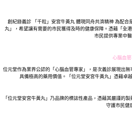
創紀錄義診 「千粒」安宮牛黃丸 體現同舟共濟精神 為配合是次創
丸」，希望讓有需要的市民獲得及時的健康保障。憑藉「全港
市民提供專業中醫
心腦血管
位元堂作為業界公認的「心腦血管專家」，是次義診展現出無可
具備極高的藥用價值。「位元堂安宮牛黃丸」憑藉卓越品
「位元堂安宮牛黃丸」乃品牌的標誌性產品，憑藉其嚴謹的製藥
守護市民健