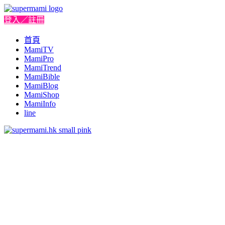
登入／註冊
首頁
MamiTV
MamiPro
MamiTrend
MamiBible
MamiBlog
MamiShop
MamiInfo
line