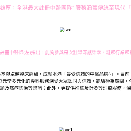
雄厚：全港最大註冊中醫團隊⁺ 服務涵蓋傳統至現代
辰註冊中醫師(左)指出，能夠參與是次壯舉深感榮幸，凝聚行業
基與卓越臨床經驗，成就本港「最受信賴的中醫品牌^」。目前，
位元堂多元化的專科服務深受大眾認同與信賴，範疇極為廣闊，
題及痛症診治等諮詢；此外，更提供推拿及針灸等理療服務，深