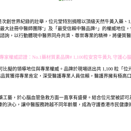
世界紀錄的壯舉，位元堂特別捐贈以頂級天然牛黃入藥、1,100 粒
最大註冊中醫師團隊⁺」及「最受信賴中醫品牌^」的權威地位，位
諮詢，以行動體現中醫界同舟共濟、尊崇專業的精神，將優質醫
專家權威認證：No.1藥材質素品牌# 1,100粒安宮牛黃丸 守護心
比擬的領導地位與專業權威。品牌於現場送出共 1,100 粒「
質獲得專業肯定，深受醫護專業人員信賴，醫護界擁有極高口碑:
工藝，於心腦血管急救方面一直享有盛譽。結合位元堂被認可為「
康的決心，讓中醫服務跨越不同年齡層，成為守護香港市民健康