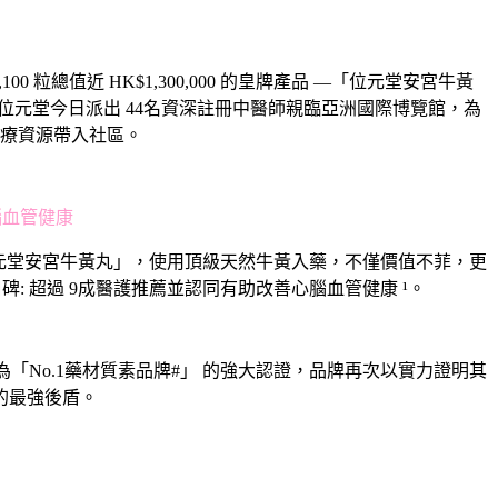
總值近 HK$1,300,000 的皇牌產品 —「位元堂安宮牛黃
元堂今日派出 44名資深註冊中醫師親臨亞洲國際博覽館，為
療資源帶入社區。
腦血管健康
位元堂安宮牛黃丸」，使用頂級天然牛黃入藥，不僅價值不菲，更
 超過 9成醫護推薦並認同有助改善心腦血管健康 ¹。
No.1藥材質素品牌#」 的強大認證，品牌再次以實力證明其
的最強後盾。