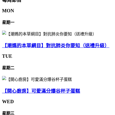
每周節目
MON
星期一
【潮媽的本草綱目】對抗肺炎你要知（送禮升級）
TUE
星期二
【開心廚房】可愛滿分爆谷杯子蛋糕
WED
星期三