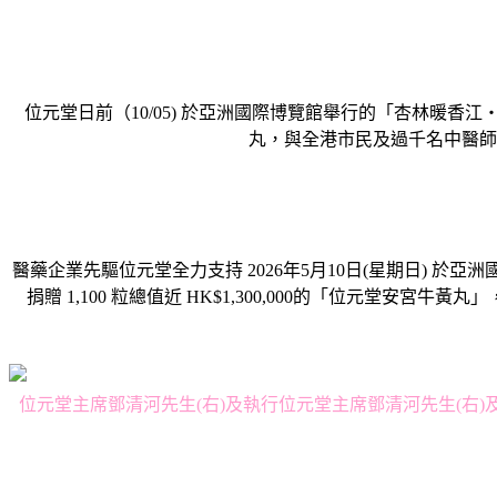
位元堂日前（10/05) 於亞洲國際博覽館舉行的「杏林暖香江・
丸，與全港市民及過千名中醫師
醫藥企業先驅位元堂全力支持 2026年5月10日(星期日)
捐贈 1,100 粒總值近 HK$1,300,000的「位元
位元堂主席鄧清河先生(右)及執行位元堂主席鄧清河先生(右