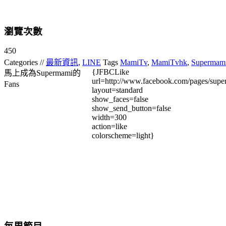
瀏覽次數
450
Categories //
最新資訊
,
LINE
Tags
MamiTv
,
MamiTvhk
,
Supermam
{JFBCLike
馬上成為Supermami的
url=http://www.facebook.com/pages/su
Fans
layout=standard
show_faces=false
show_send_button=false
width=300
action=like
colorscheme=light}