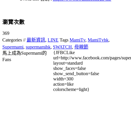
瀏覽次數
369
Categories //
最新資訊
,
LINE
Tags
MamiTv
,
MamiTvhk
,
Supermami
,
supermamihk
,
SWATCH
,
母親節
{JFBCLike
馬上成為Supermami的
url=http://www.facebook.com/pages/su
Fans
layout=standard
show_faces=false
show_send_button=false
width=300
action=like
colorscheme=light}