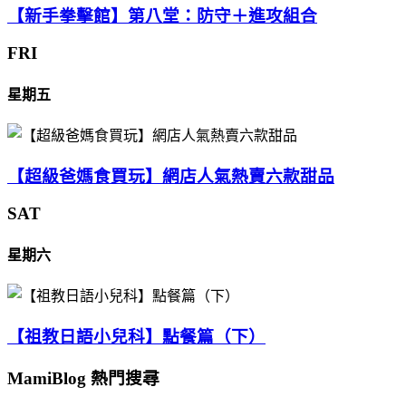
【新手拳擊館】第八堂：防守＋進攻組合
FRI
星期五
【超級爸媽食買玩】網店人氣熱賣六款甜品
SAT
星期六
【祖教日語小兒科】點餐篇（下）
MamiBlog 熱門搜尋