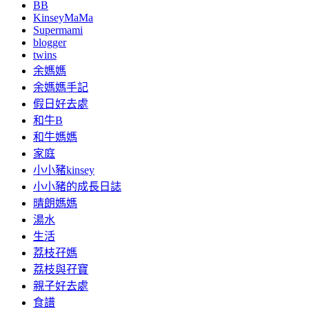
BB
KinseyMaMa
Supermami
blogger
twins
余媽媽
余媽媽手記
假日好去處
和牛B
和牛媽媽
家庭
小小豬kinsey
小小豬的成長日誌
晴朗媽媽
湯水
生活
荔枝孖媽
荔枝與孖寶
親子好去處
食譜