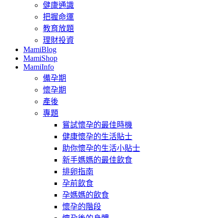
健康通識
把握命運
教育放題
理財投資
MamiBlog
MamiShop
MamiInfo
備孕期
懷孕期
產後
專題
嘗試懷孕的最佳時機
健康懷孕的生活貼士
助你懷孕的生活小貼士
新手媽媽的最佳飲食
排卵指南
孕前飲食
孕媽媽的飲食
懷孕的階段