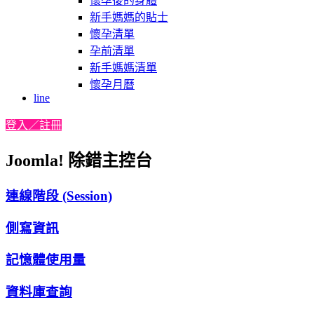
懷孕後的身體
新手媽媽的貼士
懷孕清單
孕前清單
新手媽媽清單
懷孕月曆
line
登入／註冊
Joomla! 除錯主控台
連線階段 (Session)
側寫資訊
記憶體使用量
資料庫查詢