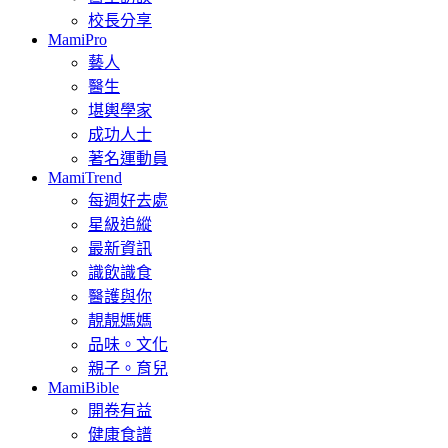
校長分享
MamiPro
藝人
醫生
堪輿學家
成功人士
著名運動員
MamiTrend
每週好去處
星級追縱
最新資訊
識飲識食
醫護與你
靚靚媽媽
品味。文化
親子。育兒
MamiBible
開卷有益
健康食譜