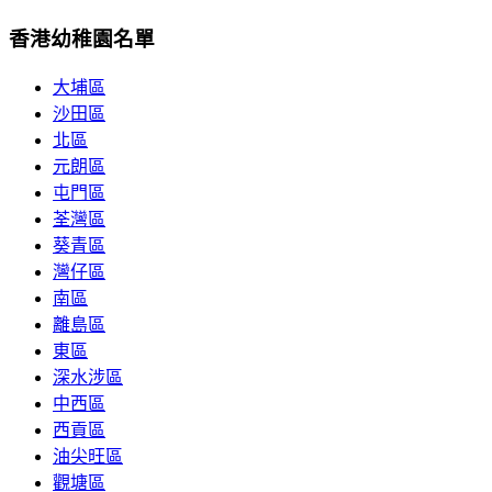
香港幼稚園名單
大埔區
沙田區
北區
元朗區
屯門區
荃灣區
葵青區
灣仔區
南區
離島區
東區
深水涉區
中西區
西貢區
油尖旺區
觀塘區