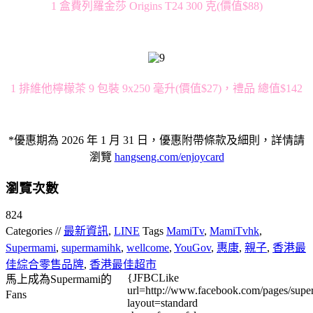
1 盒費列羅金莎 Origins T24 300 克(價值$88)
1 排維他檸檬茶 9 包裝 9x250 毫升(價值$27)，禮品 總值$142
*優惠期為 2026 年 1 月 31 日，優惠附帶條款及細則，詳情請
瀏覽
hangseng.com/enjoycard
瀏覽次數
824
Categories //
最新資訊
,
LINE
Tags
MamiTv
,
MamiTvhk
,
Supermami
,
supermamihk
,
wellcome
,
YouGov
,
惠康
,
親子
,
香港最
佳綜合零售品牌
,
香港最佳超市
{JFBCLike
馬上成為Supermami的
url=http://www.facebook.com/pages/su
Fans
layout=standard