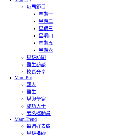
每周節目
星期一
星期二
星期三
星期四
星期五
星期六
星級訪問
醫生訪談
校長分享
MamiPro
藝人
醫生
堪輿學家
成功人士
著名運動員
MamiTrend
每週好去處
星級追縱