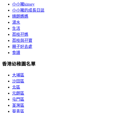
小小豬kinsey
小小豬的成長日誌
晴朗媽媽
湯水
生活
荔枝孖媽
荔枝與孖寶
親子好去處
食譜
香港幼稚園名單
大埔區
沙田區
北區
元朗區
屯門區
荃灣區
葵青區