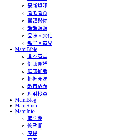
最新資訊
識飲識食
醫護與你
靚靚媽媽
品味。文化
親子。育兒
MamiBible
開卷有益
健康食譜
健康通識
把握命運
教育放題
理財投資
MamiBlog
MamiShop
MamiInfo
備孕期
懷孕期
產後