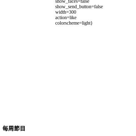
show_faces=false
show_send_button=false
width=300
action=like
colorscheme=light}
每周節目