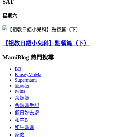
SAT
星期六
【祖教日語小兒科】點餐篇（下）
MamiBlog 熱門搜尋
BB
KinseyMaMa
Supermami
blogger
twins
余媽媽
余媽媽手記
假日好去處
和牛B
和牛媽媽
家庭