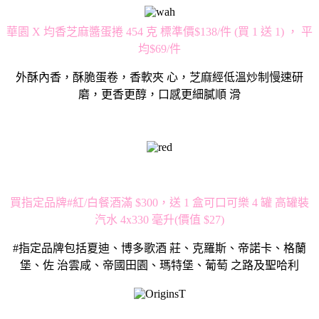
華園 X 均香芝麻醬蛋捲 454 克 標準價$138/件 (買 1 送 1) ， 平
均$69/件
外酥內香，酥脆蛋卷，香軟夾 心，芝麻經低溫炒制慢速研
磨，更香更醇，口感更細膩順 滑
買指定品牌#紅/白餐酒滿 $300，送 1 盒可口可樂 4 罐 高罐裝
汽水 4x330 毫升(價值 $27)
#指定品牌包括夏迪、博多歌酒 莊、克羅斯、帝諾卡、格蘭
堡、佐 治雲咸、帝國田園、瑪特堡、葡萄 之路及聖哈利