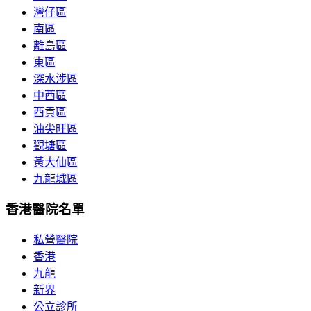
灣仔區
南區
離島區
東區
深水涉區
中西區
西貢區
油尖旺區
觀塘區
黃大仙區
九龍城區
香港醫院名單
私營醫院
香港
九龍
新界
公立診所