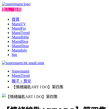
登入／註冊
首頁
MamiTV
MamiPro
MamiTrend
MamiBible
MamiBlog
MamiShop
MamiInfo
line
Supermami
MamiTrend
親子。育兒
【情緒鑰匙ART I DO】第四集