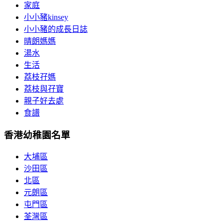
家庭
小小豬kinsey
小小豬的成長日誌
晴朗媽媽
湯水
生活
荔枝孖媽
荔枝與孖寶
親子好去處
食譜
香港幼稚園名單
大埔區
沙田區
北區
元朗區
屯門區
荃灣區