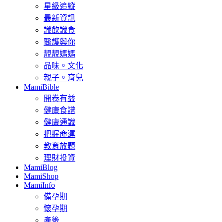
星級追縱
最新資訊
識飲識食
醫護與你
靚靚媽媽
品味。文化
親子。育兒
MamiBible
開卷有益
健康食譜
健康通識
把握命運
教育放題
理財投資
MamiBlog
MamiShop
MamiInfo
備孕期
懷孕期
產後