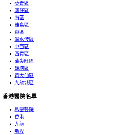
葵青區
灣仔區
南區
離島區
東區
深水涉區
中西區
西貢區
油尖旺區
觀塘區
黃大仙區
九龍城區
香港醫院名單
私營醫院
香港
九龍
新界