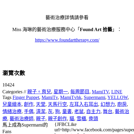
藝術治療詳情請參看
Miss 海琳的藝術治療服務中心「
Found Art 拾藝
」：
https://www.foundarttherapy.com/
瀏覽次數
10424
Categories //
親子。育兒
,
星期一
,
每周節目
,
MamiTV
,
LINE
Tags
Finger Puppet
,
MamiTv
,
MamiTvhk
,
Supermami
,
YELLOW
,
兒童繪本
,
創作
,
天堂
,
天馬行空
,
左耳入右耳出
,
幻想力
,
廚房
,
情緒治療
,
手偶
,
清潔
,
灰
,
狗
,
童書
,
老鼠
,
自主力
,
舞台
,
藝術治
療
,
藝術治療師
,
親子
,
親子創作
,
貓
,
雪櫃
,
骨頭
{JFBCLike
馬上成為Supermami的
url=http://www.facebook.com/pages/su
Fans