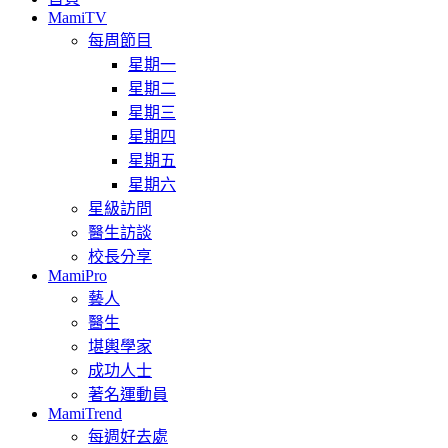
MamiTV
每周節目
星期一
星期二
星期三
星期四
星期五
星期六
星級訪問
醫生訪談
校長分享
MamiPro
藝人
醫生
堪輿學家
成功人士
著名運動員
MamiTrend
每週好去處