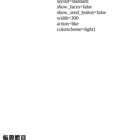
layout=standard
show_faces=false
show_send_button=false
width=300
action=like
colorscheme=light}
每周節目