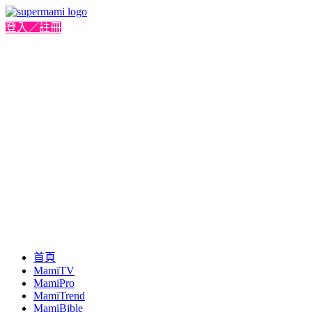
登入／註冊
首頁
MamiTV
MamiPro
MamiTrend
MamiBible