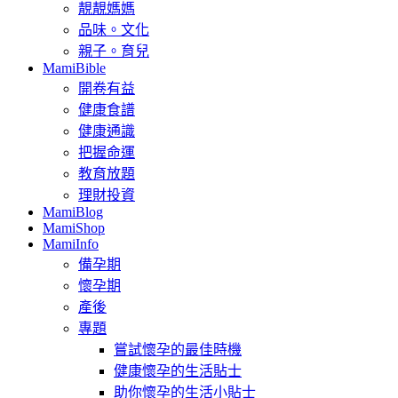
靚靚媽媽
品味。文化
親子。育兒
MamiBible
開卷有益
健康食譜
健康通識
把握命運
教育放題
理財投資
MamiBlog
MamiShop
MamiInfo
備孕期
懷孕期
產後
專題
嘗試懷孕的最佳時機
健康懷孕的生活貼士
助你懷孕的生活小貼士