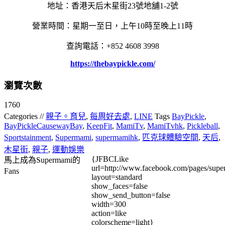
地址：香港天后木星街23號地舖1-2號
營業時間：星期一至日，上午10時至晚上11時
查詢電話：+852 4608 3998
https://thebaypickle.com/
瀏覽次數
1760
Categories //
親子。育兒
,
每周好去處
,
LINE
Tags
BayPickle
,
BayPickleCausewayBay
,
KeepFit
,
MamiTv
,
MamiTvhk
,
Pickleball
,
Sportstainment
,
Supermami
,
supermamihk
,
匹克球體驗空間
,
天后
,
木星街
,
親子
,
運動娛樂
{JFBCLike
馬上成為Supermami的
url=http://www.facebook.com/pages/su
Fans
layout=standard
show_faces=false
show_send_button=false
width=300
action=like
colorscheme=light}