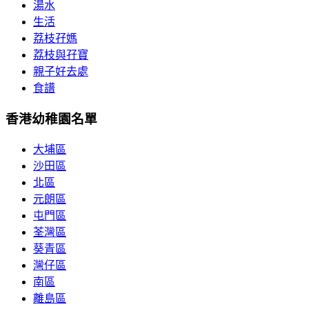
湯水
生活
荔枝孖媽
荔枝與孖寶
親子好去處
食譜
香港幼稚園名單
大埔區
沙田區
北區
元朗區
屯門區
荃灣區
葵青區
灣仔區
南區
離島區