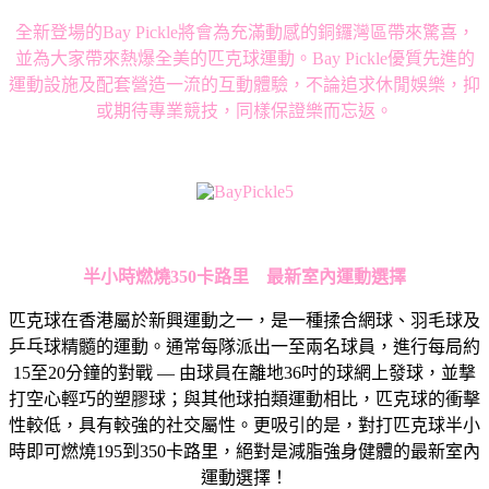
全新登場的
Bay Pickle
將會為充滿動感的銅鑼灣區帶來驚喜，
並為大家帶來熱爆全美的匹克球運動。
Bay Pickle
優質先進的
運動設施及配套營造一流的互動體驗，
不論追求休閒娛樂，抑
或期待專業競技，同樣保證樂而忘返。
半小時燃燒350
卡路里 最新室內運動選擇
匹克球在香港屬於新興運動之一，是一種揉合網球、羽毛球及
乒乓球精髓的運動。通常每隊派出一至兩名球員，進行每局約
15至20分鐘的對戰 — 由球員在離地36吋的球網上發球，並撃
打空心輕巧的塑膠球；與其他球拍類運動相比，匹克球的衝擊
性較低，具有較強的社交屬性。更吸引的是，對打匹克球半小
時即可燃燒195到350卡路里，絕對是減脂強身健體的最新室內
運動選擇！