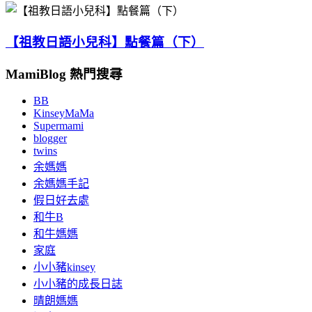
【祖教日語小兒科】點餐篇（下）
MamiBlog 熱門搜尋
BB
KinseyMaMa
Supermami
blogger
twins
余媽媽
余媽媽手記
假日好去處
和牛B
和牛媽媽
家庭
小小豬kinsey
小小豬的成長日誌
晴朗媽媽