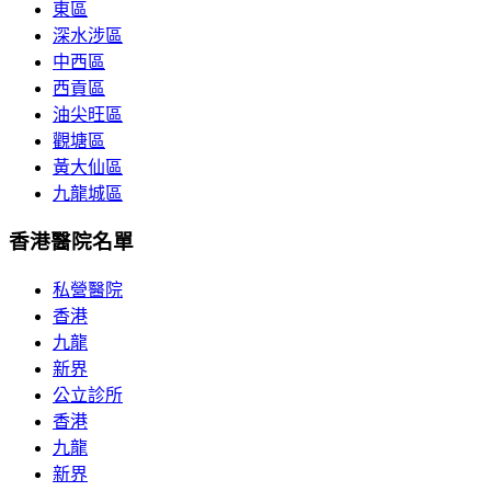
東區
深水涉區
中西區
西貢區
油尖旺區
觀塘區
黃大仙區
九龍城區
香港醫院名單
私營醫院
香港
九龍
新界
公立診所
香港
九龍
新界