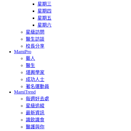
星期三
星期四
星期五
星期六
星級訪問
醫生訪談
校長分享
MamiPro
藝人
醫生
堪輿學家
成功人士
著名運動員
MamiTrend
每週好去處
星級追縱
最新資訊
識飲識食
醫護與你