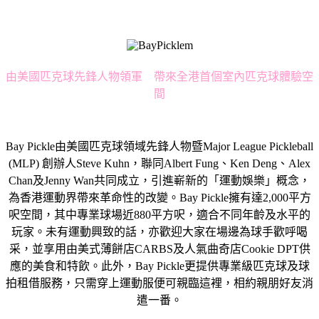
由美國匹克球先鋒人物領軍 帶來全港首個室內匹克球體驗空
間
Bay Pickle由美國匹克球領域先鋒人物暨Major League Pickleball
(MLP) 創辦人Steve Kuhn，聯同Albert Fung、Ken Deng、Alex
Chan及Jenny Wan共同成立，引進嶄新的「運動娛樂」概念，
為香港運動界帶來革命性的改變。Bay Pickle擁有達2,000平方
呎空間，其中專業球場近880平方呎，適合不同年齡及水平的
玩家。未有運動興致的話，亦歡迎大家在場邊為球手歡呼喝
采，並享用由美式薄餅店CARBS及人氣曲奇店Cookie DPT供
應的美食和特飲。此外，Bay Pickle更提供專業級匹克球及球
拍租借服務，只需穿上運動服便可親臨這裡，相約親朋好友消
遣一番。