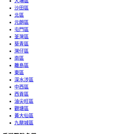
大埔區
沙田區
北區
元朗區
屯門區
荃灣區
葵青區
灣仔區
南區
離島區
東區
深水涉區
中西區
西貢區
油尖旺區
觀塘區
黃大仙區
九龍城區