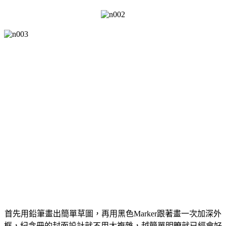
首先用鉛筆畫出簡單草圖，再用黑色Marker跟著畫一次加深外
框，紀念冊的封面設計就不用太複雜，越簡單明瞭就已經會好