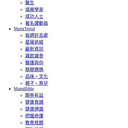
醫生
堪輿學家
成功人士
著名運動員
MamiTrend
每週好去處
星級追縱
最新資訊
識飲識食
醫護與你
靚靚媽媽
品味。文化
親子。育兒
MamiBible
開卷有益
健康食譜
健康通識
把握命運
教育放題