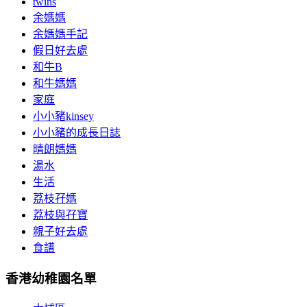
twins
余媽媽
余媽媽手記
假日好去處
和牛B
和牛媽媽
家庭
小小豬kinsey
小小豬的成長日誌
晴朗媽媽
湯水
生活
荔枝孖媽
荔枝與孖寶
親子好去處
食譜
香港幼稚園名單