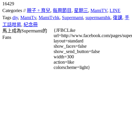
16429
Categories //
親子。育兒
,
每周節目
,
星期三
,
MamiTV
,
LINE
Tags
diy
,
MamiTv
,
MamiTvhk
,
Supermami
,
supermamihk
,
復課
,
手
工話咁易
,
紀念冊
{JFBCLike
馬上成為Supermami的
url=http://www.facebook.com/pages/su
Fans
layout=standard
show_faces=false
show_send_button=false
width=300
action=like
colorscheme=light}