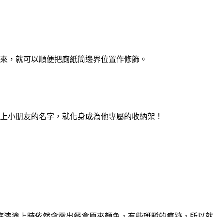
來，就可以順便把廁紙筒邊界位置作修飾。
上小朋友的名字，就化身成為他專屬的收納架！
底漆塗上時依然會露出餐盒原來顏色，有些斑駁的痕跡，所以就