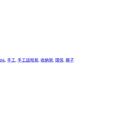
ihk
,
手工
,
手工話咁易
,
收納架
,
環保
,
親子