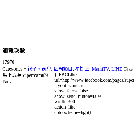
瀏覽次數
17978
Categories //
親子。育兒
,
每周節目
,
星期三
,
MamiTV
,
LINE
Tags
{JFBCLike
馬上成為Supermami的
url=http://www.facebook.com/pages/su
Fans
layout=standard
show_faces=false
show_send_button=false
width=300
action=like
colorscheme=light}