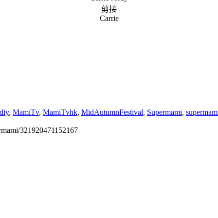
剪接
Carrie
diy
,
MamiTv
,
MamiTvhk
,
MidAutumnFestival
,
Supermami
,
supermam
permami/321920471152167