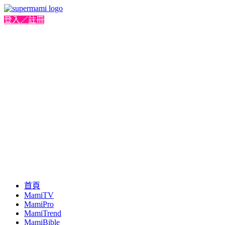
登入／註冊
首頁
MamiTV
MamiPro
MamiTrend
MamiBible