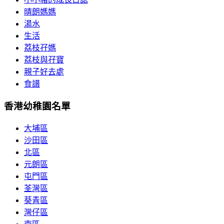
晴朗媽媽
湯水
生活
荔枝孖媽
荔枝與孖寶
親子好去處
食譜
香港幼稚園名單
大埔區
沙田區
北區
元朗區
屯門區
荃灣區
葵青區
灣仔區