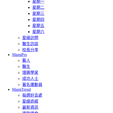
星期一
星期二
星期三
星期四
星期五
星期六
星級訪問
醫生訪談
校長分享
MamiPro
藝人
醫生
堪輿學家
成功人士
著名運動員
MamiTrend
每週好去處
星級追縱
最新資訊