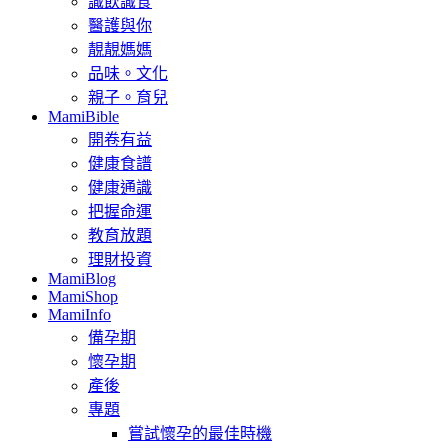
識飲識食
醫護與你
靚靚媽媽
品味。文化
親子。育兒
MamiBible
開卷有益
健康食譜
健康通識
把握命運
教育放題
理財投資
MamiBlog
MamiShop
MamiInfo
備孕期
懷孕期
產後
專題
嘗試懷孕的最佳時機