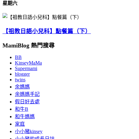
星期六
【祖教日語小兒科】點餐篇（下）
MamiBlog 熱門搜尋
BB
KinseyMaMa
Supermami
blogger
twins
余媽媽
余媽媽手記
假日好去處
和牛B
和牛媽媽
家庭
小小豬kinsey
小小豬的成長日誌