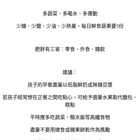
多蔬菜、多喝水、多運動
少糖、少鹽、少油、少熱量，每日鮮食蔬果要5份
肥胖有三害：零食、外食、糖飲
建議：
孩子
的
早餐盡量以低脂鮮奶或無糖豆漿
若孩子經常想在正餐之間吃點心，可給予適量水果取代麵包、
糕點
平時應多吃蔬菜、糙米飯等高纖食物
盡量不要用速食或糖果餅乾作為獎勵