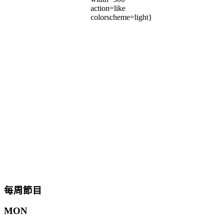
action=like
colorscheme=light}
每周節目
MON