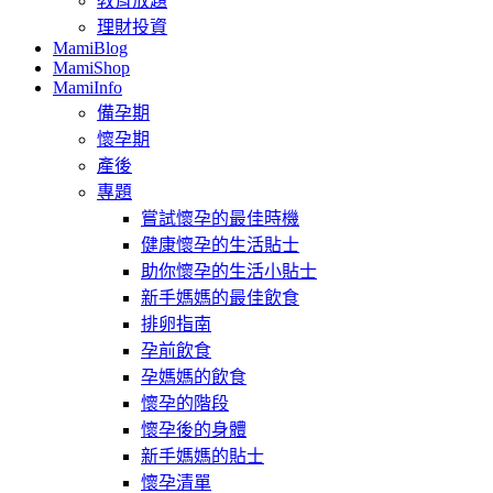
教育放題
理財投資
MamiBlog
MamiShop
MamiInfo
備孕期
懷孕期
產後
專題
嘗試懷孕的最佳時機
健康懷孕的生活貼士
助你懷孕的生活小貼士
新手媽媽的最佳飲食
排卵指南
孕前飲食
孕媽媽的飲食
懷孕的階段
懷孕後的身體
新手媽媽的貼士
懷孕清單