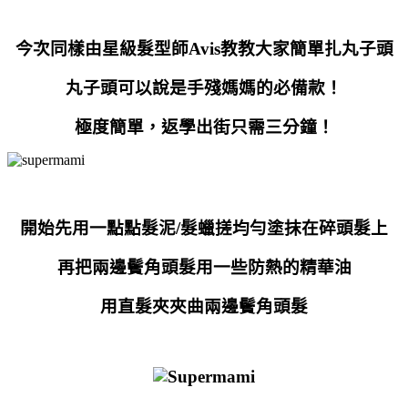
今次同樣由星級髮型師Avis
教教大家簡單扎
丸子頭
丸子頭可以說是手殘媽媽的必備款！
極度
簡單
，返學出街只需三分鐘！
開始先用一點點髮泥/髮蠟搓均勻塗抹在碎頭髮上
再把兩邊鬢角
頭髮用一些防熱的精華油
用直髮夾
夾曲
兩邊鬢角
頭髮