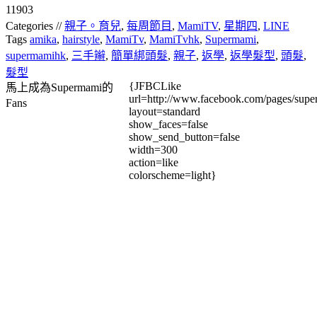
11903
Categories //
親子。育兒
,
每周節目
,
MamiTV
,
星期四
,
LINE
Tags
amika
,
hairstyle
,
MamiTv
,
MamiTvhk
,
Supermami
,
supermamihk
,
三手辮
,
簡單綁頭髮
,
親子
,
返學
,
返學髮型
,
頭髮
,
髮型
{JFBCLike
馬上成為Supermami的
url=http://www.facebook.com/pages/su
Fans
layout=standard
show_faces=false
show_send_button=false
width=300
action=like
colorscheme=light}