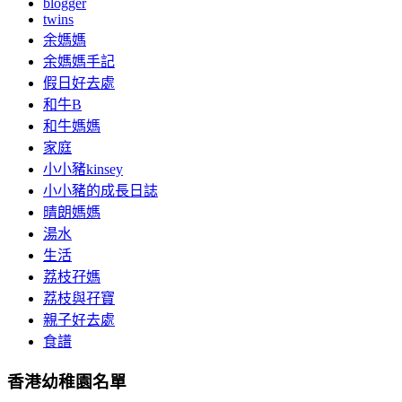
blogger
twins
余媽媽
余媽媽手記
假日好去處
和牛B
和牛媽媽
家庭
小小豬kinsey
小小豬的成長日誌
晴朗媽媽
湯水
生活
荔枝孖媽
荔枝與孖寶
親子好去處
食譜
香港幼稚園名單