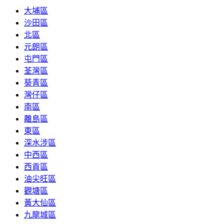
大埔區
沙田區
北區
元朗區
屯門區
荃灣區
葵青區
灣仔區
南區
離島區
東區
深水涉區
中西區
西貢區
油尖旺區
觀塘區
黃大仙區
九龍城區