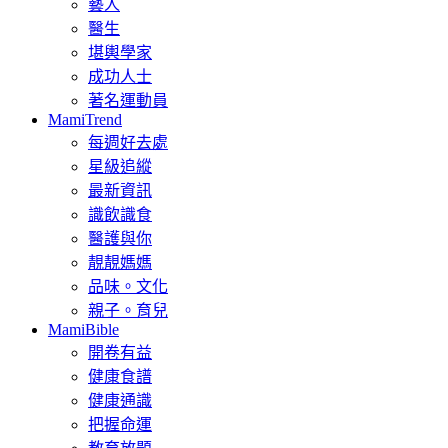
藝人
醫生
堪輿學家
成功人士
著名運動員
MamiTrend
每週好去處
星級追縱
最新資訊
識飲識食
醫護與你
靚靚媽媽
品味。文化
親子。育兒
MamiBible
開卷有益
健康食譜
健康通識
把握命運