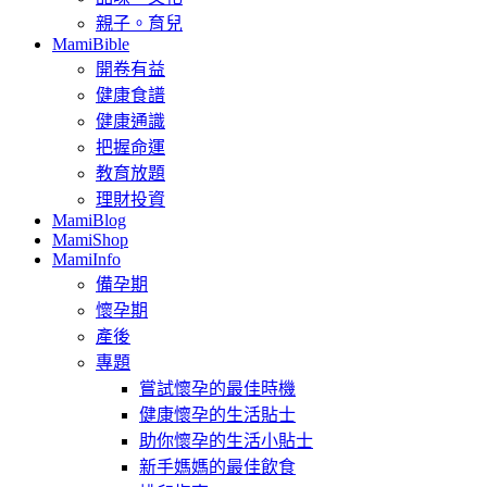
親子。育兒
MamiBible
開卷有益
健康食譜
健康通識
把握命運
教育放題
理財投資
MamiBlog
MamiShop
MamiInfo
備孕期
懷孕期
產後
專題
嘗試懷孕的最佳時機
健康懷孕的生活貼士
助你懷孕的生活小貼士
新手媽媽的最佳飲食