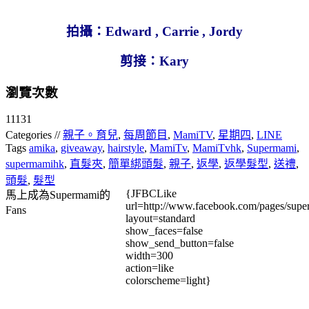
拍攝：
Edward , Carrie , Jordy
剪接：
Kary
瀏覽次數
11131
Categories //
親子。育兒
,
每周節目
,
MamiTV
,
星期四
,
LINE
Tags
amika
,
giveaway
,
hairstyle
,
MamiTv
,
MamiTvhk
,
Supermami
,
supermamihk
,
直髮夾
,
簡單綁頭髮
,
親子
,
返學
,
返學髮型
,
送禮
,
頭髮
,
髮型
{JFBCLike
馬上成為Supermami的
url=http://www.facebook.com/pages/su
Fans
layout=standard
show_faces=false
show_send_button=false
width=300
action=like
colorscheme=light}