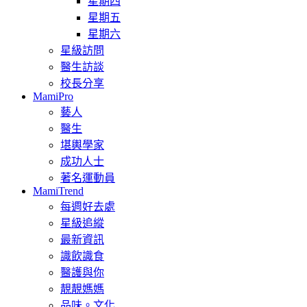
星期四
星期五
星期六
星級訪問
醫生訪談
校長分享
MamiPro
藝人
醫生
堪輿學家
成功人士
著名運動員
MamiTrend
每週好去處
星級追縱
最新資訊
識飲識食
醫護與你
靚靚媽媽
品味。文化