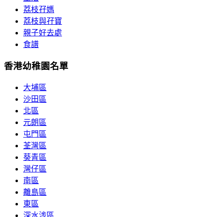
荔枝孖媽
荔枝與孖寶
親子好去處
食譜
香港幼稚園名單
大埔區
沙田區
北區
元朗區
屯門區
荃灣區
葵青區
灣仔區
南區
離島區
東區
深水涉區