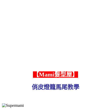
【Mami髮型屋】
俏皮燈籠馬尾教學