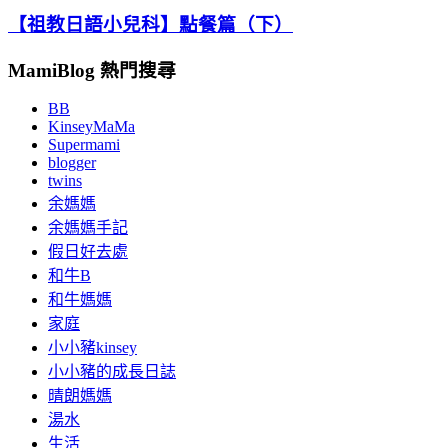
【祖教日語小兒科】點餐篇（下）
MamiBlog 熱門搜尋
BB
KinseyMaMa
Supermami
blogger
twins
余媽媽
余媽媽手記
假日好去處
和牛B
和牛媽媽
家庭
小小豬kinsey
小小豬的成長日誌
晴朗媽媽
湯水
生活