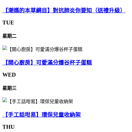
【潮媽的本草綱目】對抗肺炎你要知（送禮升級）
TUE
星期二
【開心廚房】可愛滿分爆谷杯子蛋糕
WED
星期三
【手工話咁易】環保兒童收納架
THU