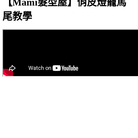
【Mami髮型屋】俏皮燈籠馬
尾教學