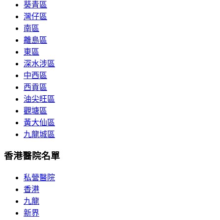
葵青區
灣仔區
南區
離島區
東區
深水涉區
中西區
西貢區
油尖旺區
觀塘區
黃大仙區
九龍城區
香港醫院名單
私營醫院
香港
九龍
新界