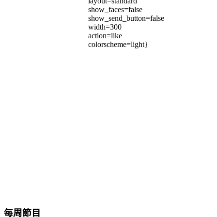
layout=standard
show_faces=false
show_send_button=false
width=300
action=like
colorscheme=light}
每周節目