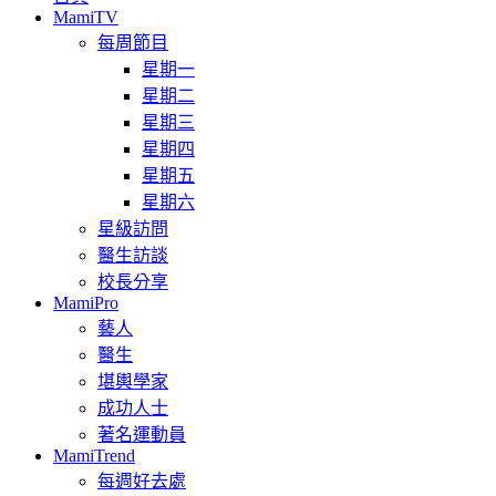
MamiTV
每周節目
星期一
星期二
星期三
星期四
星期五
星期六
星級訪問
醫生訪談
校長分享
MamiPro
藝人
醫生
堪輿學家
成功人士
著名運動員
MamiTrend
每週好去處