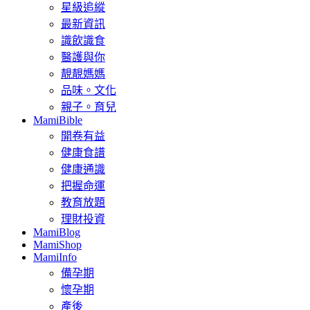
星級追縱
最新資訊
識飲識食
醫護與你
靚靚媽媽
品味。文化
親子。育兒
MamiBible
開卷有益
健康食譜
健康通識
把握命運
教育放題
理財投資
MamiBlog
MamiShop
MamiInfo
備孕期
懷孕期
產後