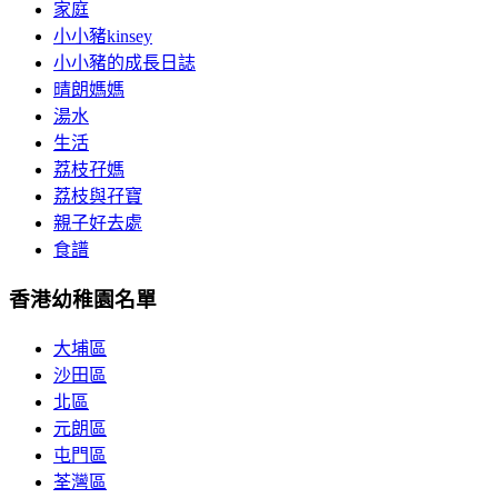
家庭
小小豬kinsey
小小豬的成長日誌
晴朗媽媽
湯水
生活
荔枝孖媽
荔枝與孖寶
親子好去處
食譜
香港幼稚園名單
大埔區
沙田區
北區
元朗區
屯門區
荃灣區