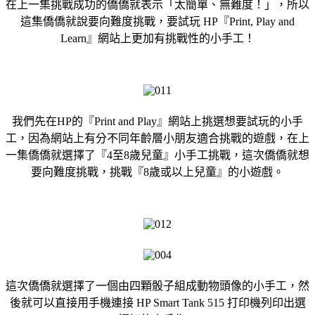
在上一集挑戰成功的僑僑就表示「太簡單、無難度！」，所以
這集僑僑就說要向難度挑戰，要試玩 HP『Print, Play and
Learn』網站上更加有挑戰性的小手工！
我們先在HP的『Print and Play』網站上挑選想要試玩的小手
工，因為網站上有分不同年齡層小朋友適合挑戰的遊戲，在上
一集僑僑就選擇了『4至8歲兒童』小手工挑戰，這次僑僑就想
要向難度挑戰，挑戰『8歲或以上兒童』的小遊戲。
這次僑僑就選擇了一個由四顆骰子組成動物頭像的小手工，然
後就可以直接用手機連接 HP Smart Tank 515 打印機列印出選