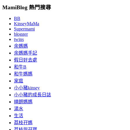
MamiBlog 熱門搜尋
BB
KinseyMaMa
Supermami
blogger
twins
余媽媽
余媽媽手記
假日好去處
和牛B
和牛媽媽
家庭
小小豬kinsey
小小豬的成長日誌
晴朗媽媽
湯水
生活
荔枝孖媽
荔枝與孖寶