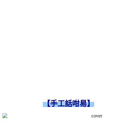
【手工話咁易】