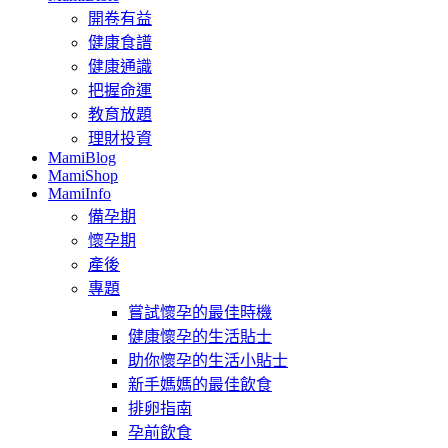
開卷有益
健康食譜
健康通識
把握命運
教育放題
理財投資
MamiBlog
MamiShop
MamiInfo
備孕期
懷孕期
產後
專題
嘗試懷孕的最佳時機
健康懷孕的生活貼士
助你懷孕的生活小貼士
新手媽媽的最佳飲食
排卵指南
孕前飲食