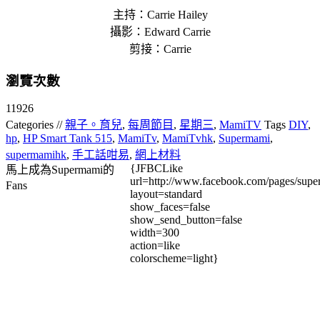
主持：Carrie Hailey
攝影：Edward Carrie
剪接：Carrie
瀏覽次數
11926
Categories //
親子。育兒
,
每周節目
,
星期三
,
MamiTV
Tags
DIY
,
hp
,
HP Smart Tank 515
,
MamiTv
,
MamiTvhk
,
Supermami
,
supermamihk
,
手工話咁易
,
網上材料
{JFBCLike
馬上成為Supermami的
url=http://www.facebook.com/pages/su
Fans
layout=standard
show_faces=false
show_send_button=false
width=300
action=like
colorscheme=light}