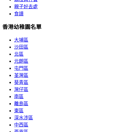
親子好去處
食譜
香港幼稚園名單
大埔區
沙田區
北區
元朗區
屯門區
荃灣區
葵青區
灣仔區
南區
離島區
東區
深水涉區
中西區
西貢區