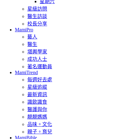
星期六
星級訪問
醫生訪談
校長分享
MamiPro
藝人
醫生
堪輿學家
成功人士
著名運動員
MamiTrend
每週好去處
星級追縱
最新資訊
識飲識食
醫護與你
靚靚媽媽
品味。文化
親子。育兒
MamiBible