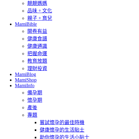
靚靚媽媽
品味。文化
親子。育兒
MamiBible
開卷有益
健康食譜
健康通識
把握命運
教育放題
理財投資
MamiBlog
MamiShop
MamiInfo
備孕期
懷孕期
產後
專題
嘗試懷孕的最佳時機
健康懷孕的生活貼士
助你懷孕的生活小貼士