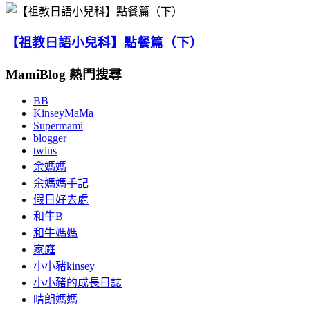
【祖教日語小兒科】點餐篇（下）
MamiBlog 熱門搜尋
BB
KinseyMaMa
Supermami
blogger
twins
余媽媽
余媽媽手記
假日好去處
和牛B
和牛媽媽
家庭
小小豬kinsey
小小豬的成長日誌
晴朗媽媽