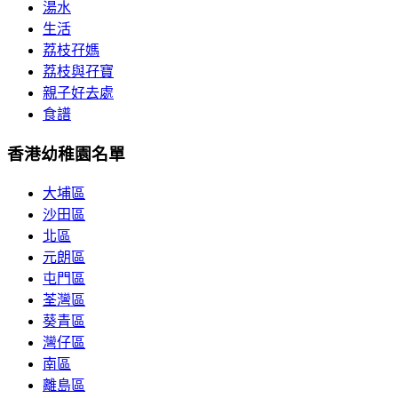
湯水
生活
荔枝孖媽
荔枝與孖寶
親子好去處
食譜
香港幼稚園名單
大埔區
沙田區
北區
元朗區
屯門區
荃灣區
葵青區
灣仔區
南區
離島區