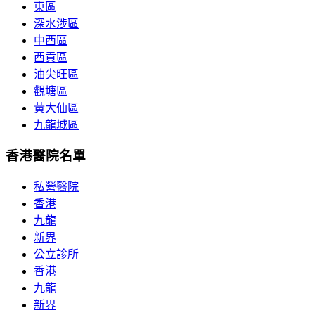
東區
深水涉區
中西區
西貢區
油尖旺區
觀塘區
黃大仙區
九龍城區
香港醫院名單
私營醫院
香港
九龍
新界
公立診所
香港
九龍
新界