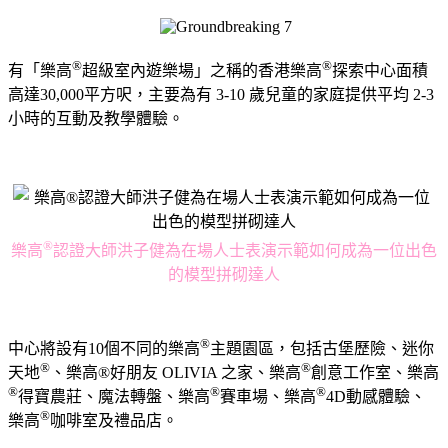
®
®
有「樂高
超級室內遊樂場」之稱的香港樂高
探索中心面積
高達30,000平方呎，主要為有 3-10 歲兒童的家庭提供平均 2-3
小時的互動及教學體驗。
®
樂高
認證大師洪子健為在場人士表演示範如何成為一位出色
的模型
拼砌達人
®
中心將設有10個不同的樂高
主題園區，包括古堡歷險、迷你
®
®
天地
、樂高®好朋友 OLIVIA 之家、樂高
創意工作室、樂高
®
®
®
得寶農莊、魔法轉盤、樂高
賽車場、樂高
4D動感體驗、
®
樂高
咖啡室及禮品店。