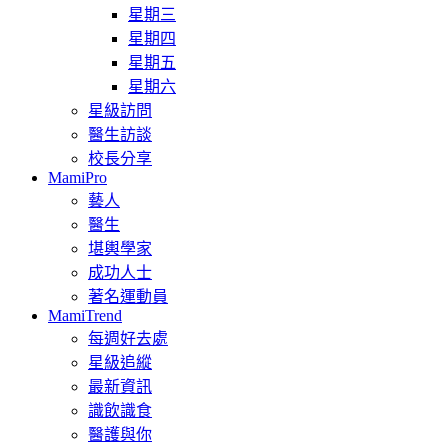
星期三
星期四
星期五
星期六
星級訪問
醫生訪談
校長分享
MamiPro
藝人
醫生
堪輿學家
成功人士
著名運動員
MamiTrend
每週好去處
星級追縱
最新資訊
識飲識食
醫護與你