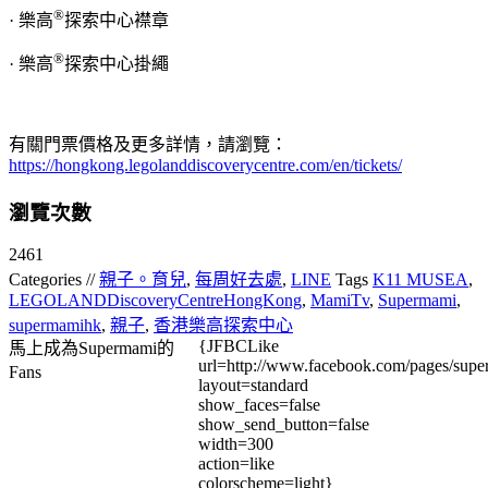
®
· 樂高
探索中心襟章
®
· 樂高
探索中心掛繩
有關門票價格及更多詳情，請瀏覽：
https://hongkong.legolanddiscoverycentre.com/en/tickets/
瀏覽次數
2461
Categories //
親子。育兒
,
每周好去處
,
LINE
Tags
K11 MUSEA
,
LEGOLANDDiscoveryCentreHongKong
,
MamiTv
,
Supermami
,
supermamihk
,
親子
,
香港樂高探索中心
{JFBCLike
馬上成為Supermami的
url=http://www.facebook.com/pages/su
Fans
layout=standard
show_faces=false
show_send_button=false
width=300
action=like
colorscheme=light}