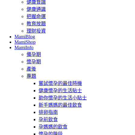
健康食譜
健康通識
把握命運
教育放題
理財投資
MamiBlog
MamiShop
MamiInfo
備孕期
懷孕期
產後
專題
嘗試懷孕的最佳時機
健康懷孕的生活貼士
助你懷孕的生活小貼士
新手媽媽的最佳飲食
排卵指南
孕前飲食
孕媽媽的飲食
懷孕的階段