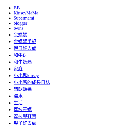
BB
KinseyMaMa
Supermami
blogger
twins
余媽媽
余媽媽手記
假日好去處
和牛B
和牛媽媽
家庭
小小豬kinsey
小小豬的成長日誌
晴朗媽媽
湯水
生活
荔枝孖媽
荔枝與孖寶
親子好去處