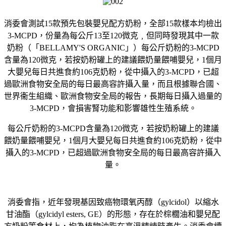
消委會測試15款預先包裝嬰兒配方奶粉，全部15款樣本均檢出
3-MCPD，份量為每公斤13至120微克﹐但同時發現其中一款
奶粉（「BELLAMY'S ORGANIC」）每公斤奶粉的3-MCPD
含量為120微克，若按奶粉罐上的建議餵奶量餵哺嬰兒，1個月
大嬰兒每日共進食約106克奶粉，從中攝入的3-MCPD，已超
過歐洲食物安全局的每日最高容許攝入量，而且根據聯合國、
世界衞生組織、歐洲食物安全局的報告，長期每日攝入過量的
3-MCPD，會損害腎功能和影響雄性生殖系統。
每公斤奶粉的3-MCPD含量為120微克，若按奶粉罐上的建議
餵奶量餵哺嬰兒，1個月大嬰兒每日共進食約106克奶粉，從中
攝入的3-MCPD，已超過歐洲食物安全局的每日最高容許攝入
量。
消委會指，近年發現基因致癌物環氧丙醇（gylcidol）以縮水
甘油酯（gylcidyl esters, GE）的形態，存在於棕櫚油和嬰兒配