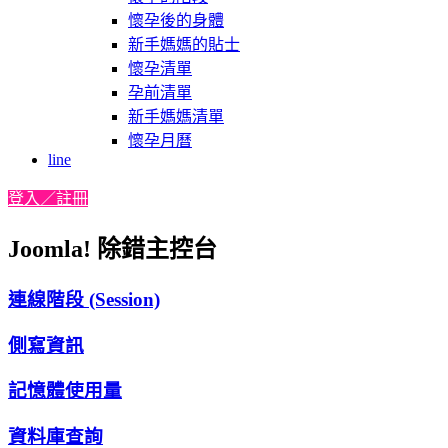
懷孕後的身體
新手媽媽的貼士
懷孕清單
孕前清單
新手媽媽清單
懷孕月曆
line
登入／註冊
Joomla! 除錯主控台
連線階段 (Session)
側寫資訊
記憶體使用量
資料庫查詢