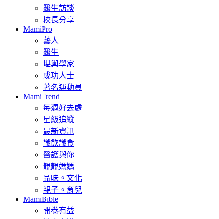
醫生訪談
校長分享
MamiPro
藝人
醫生
堪輿學家
成功人士
著名運動員
MamiTrend
每週好去處
星級追縱
最新資訊
識飲識食
醫護與你
靚靚媽媽
品味。文化
親子。育兒
MamiBible
開卷有益