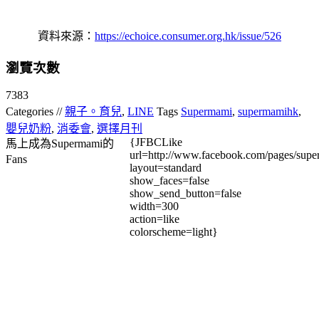
資料來源：
https://echoice.consumer.org.hk/issue/526
瀏覽次數
7383
Categories //
親子。育兒
,
LINE
Tags
Supermami
,
supermamihk
,
嬰兒奶粉
,
消委會
,
選擇月刊
{JFBCLike
馬上成為Supermami的
url=http://www.facebook.com/pages/su
Fans
layout=standard
show_faces=false
show_send_button=false
width=300
action=like
colorscheme=light}