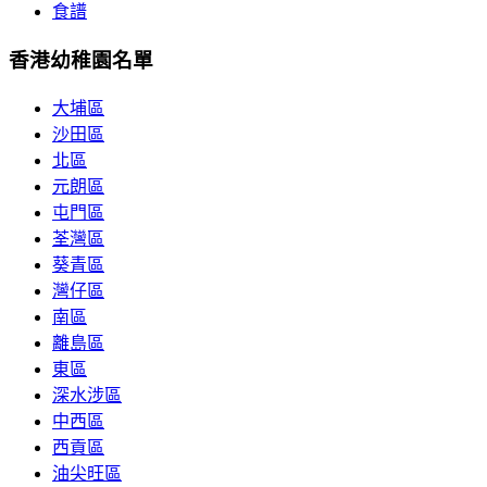
食譜
香港幼稚園名單
大埔區
沙田區
北區
元朗區
屯門區
荃灣區
葵青區
灣仔區
南區
離島區
東區
深水涉區
中西區
西貢區
油尖旺區