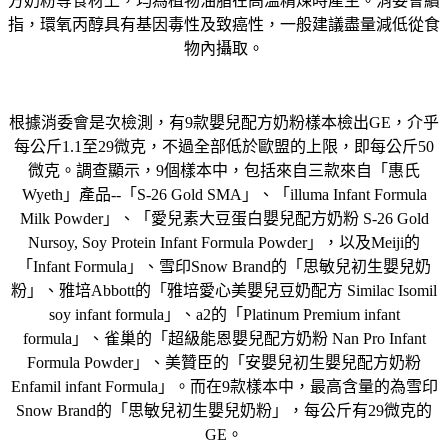
方奶粉等食材上，均為植物油脂在高溫精煉時產生。消委會續
指，環氧丙醇具有基因毒性及致癌性，一般建議盡量減低從食
物內攝取。
根據消委會是次檢測，有9款嬰兒配方奶粉樣本檢出GE，介乎
每公斤1.1至29微克，不過全部低於歐盟的上限，即每公斤50
微克。調查顯示，9個樣本中，包括來自三款來自「惠氏
Wyeth」產品--「S-26 Gold SMA」、「illuma Infant Formula
Milk Powder」、「愛兒素大豆蛋白嬰兒配方奶粉 S-26 Gold
Nursoy, Soy Protein Infant Formula Powder」，以及Meiji的
「Infant Formula」、雪印Snow Brand的「思敏兒初生嬰兒奶
粉」、雅培Abbott的「雅培愛心美嬰兒豆奶配方 Similac Isomil
soy infant formula」、a2的「Platinum Premium infant
formula」、雀巢的「超級能恩嬰兒配方奶粉 Nan Pro Infant
Formula Powder」、美贊臣的「安嬰兒初生嬰兒配方奶粉
Enfamil infant Formula」。而在9款樣本中，最高含量的為雪印
Snow Brand的「思敏兒初生嬰兒奶粉」，每公斤有29微克的
GE。