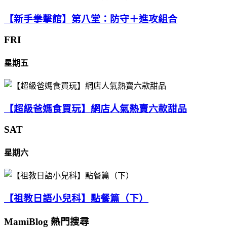
【新手拳擊館】第八堂：防守＋進攻組合
FRI
星期五
【超級爸媽食買玩】網店人氣熱賣六款甜品
SAT
星期六
【祖教日語小兒科】點餐篇（下）
MamiBlog 熱門搜尋