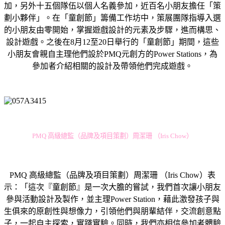
加，另外十五個隊伍以個人名義參加，近百名小朋友擔任「策
劃小夥伴」。在「童創節」籌備工作坊中，策展團隊指導入選
的小朋友由零開始，掌握遊戲設計的元素及步驟，進而構思、
設計遊戲。之後在8月12至20日舉行的「童創節」期間，這些
小朋友會親自主理他們設於PMQ元創方的Power Stations，為
參加者介紹相關的設計及帶領他們完成遊戲。
PMQ 高級總監（品牌及項目策劃）周潔珊 （Iris Chow）
PMQ 高級總監（品牌及項目策劃）周潔珊 （Iris Chow）表
示：「這次『童創節』是一次大膽的嘗試，我們首次讓小朋友
參與活動設計及製作，並主理Power Station，藉此激發孩子與
生俱來的原創性與想像力，引領他們與朋輩結伴，交流創意點
子，一起自主探索，實踐實驗。同時，我們亦相信參加者體驗