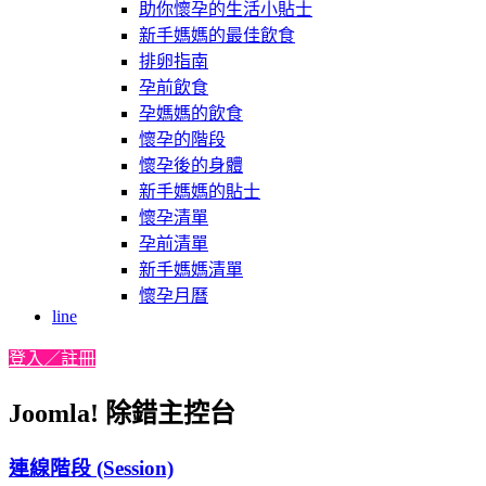
助你懷孕的生活小貼士
新手媽媽的最佳飲食
排卵指南
孕前飲食
孕媽媽的飲食
懷孕的階段
懷孕後的身體
新手媽媽的貼士
懷孕清單
孕前清單
新手媽媽清單
懷孕月曆
line
登入／註冊
Joomla! 除錯主控台
連線階段 (Session)