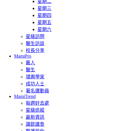
星期二
星期三
星期四
星期五
星期六
星級訪問
醫生訪談
校長分享
MamiPro
藝人
醫生
堪輿學家
成功人士
著名運動員
MamiTrend
每週好去處
星級追縱
最新資訊
識飲識食