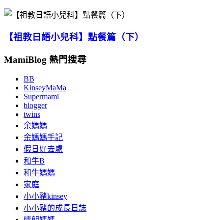
【祖教日語小兒科】點餐篇（下）
MamiBlog 熱門搜尋
BB
KinseyMaMa
Supermami
blogger
twins
余媽媽
余媽媽手記
假日好去處
和牛B
和牛媽媽
家庭
小小豬kinsey
小小豬的成長日誌
晴朗媽媽