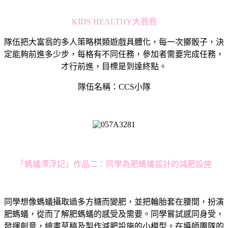
KIDS HEALTHY大翁翁
隊伍把大富翁的多人策略棋類遊戲具體化，每一次擲骰子，決
定能夠前進多少步，每格有不同任務，參加者需要完成任務，
才行前進，目標是到達終點。
隊伍名稱：CCS小隊
「螞蟻漂浮記」作品二：同學為肥螞蟻設計的減肥設施
同學想像螞蟻攝取過多方糖而變肥，並把輪胎套在腰間，扮演
肥螞蟻，從而了解肥螞蟻的感受及需要。同學嘗試感同身受，
發揮創意，繪畫草稿及製作減肥設施的小模型。在導師團隊的