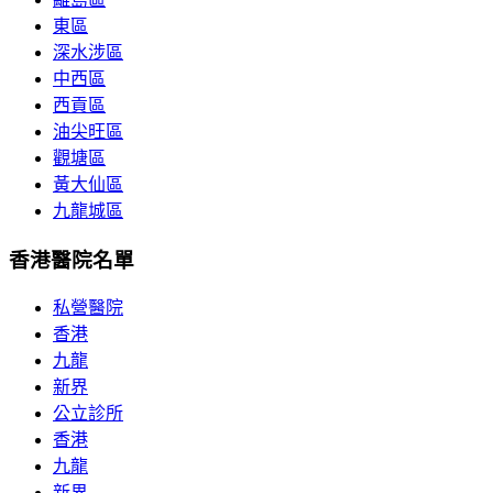
東區
深水涉區
中西區
西貢區
油尖旺區
觀塘區
黃大仙區
九龍城區
香港醫院名單
私營醫院
香港
九龍
新界
公立診所
香港
九龍
新界