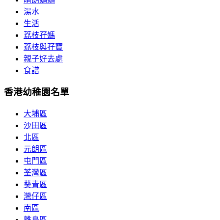
湯水
生活
荔枝孖媽
荔枝與孖寶
親子好去處
食譜
香港幼稚園名單
大埔區
沙田區
北區
元朗區
屯門區
荃灣區
葵青區
灣仔區
南區
離島區