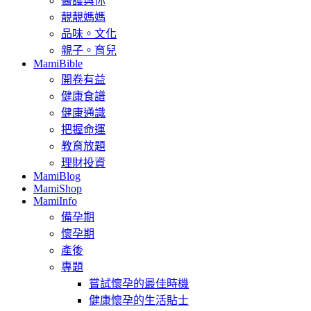
醫護與你
靚靚媽媽
品味。文化
親子。育兒
MamiBible
開卷有益
健康食譜
健康通識
把握命運
教育放題
理財投資
MamiBlog
MamiShop
MamiInfo
備孕期
懷孕期
產後
專題
嘗試懷孕的最佳時機
健康懷孕的生活貼士