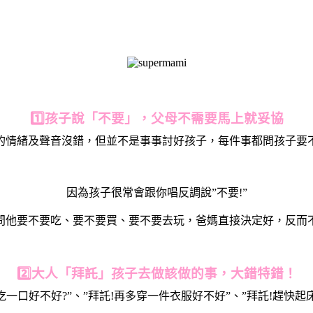
1️⃣孩子說「不要」，父母不需要馬上就妥協
的情緒及聲音沒錯，但並不是事事討好孩子，每件事都問孩子要
因為孩子很常會跟你唱反調說”不要!”
問他要不要吃、要不要買、要不要去玩，爸媽直接決定好，反而
2️⃣大人「拜託」孩子去做該做的事，大錯特錯！
再吃一口好不好?”、”拜託!再多穿一件衣服好不好”、”拜託!趕快起床