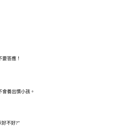
不要答應！
不會養出慣小孩。
好不好?”