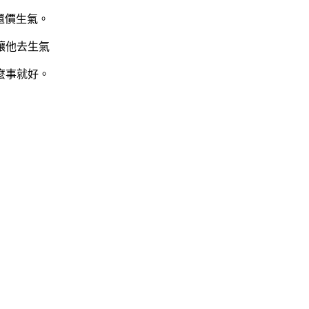
還價生氣。
讓他去生氣
麼事就好。