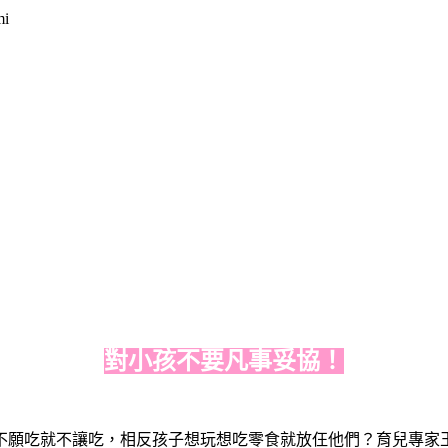
對小孩不要凡事妥協！
不願吃就不讓吃，相反孩子想玩想吃零食就放仼他們？育兒專家