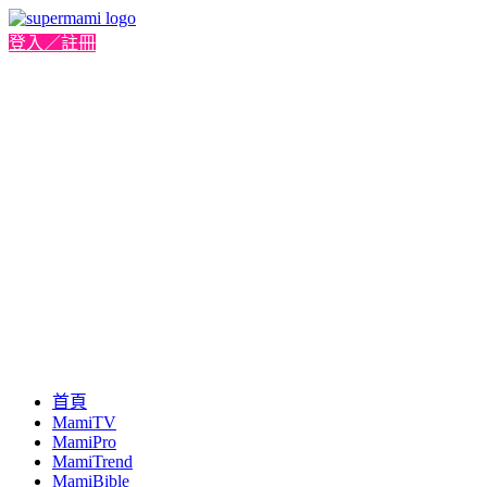
登入／註冊
首頁
MamiTV
MamiPro
MamiTrend
MamiBible