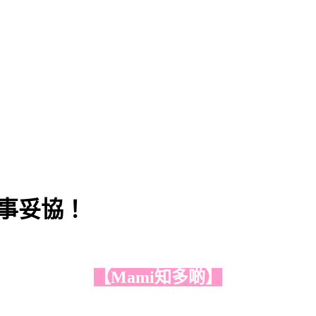
凡事妥協！
【Mami知多啲】