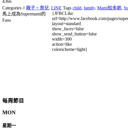
4366
Categories //
親子。育兒
,
LINE
Tags
child
,
family
,
Mami知多啲
,
S
{JFBCLike
馬上成為Supermami的
url=http://www.facebook.com/pages/su
Fans
layout=standard
show_faces=false
show_send_button=false
width=300
action=like
colorscheme=light}
每周節目
MON
星期一