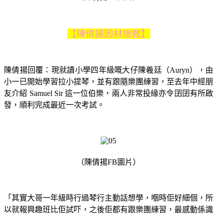
【陳倩揚因材施教】
陳倩揚回覆：現就讀小學四年級嘅大仔陳羲廷（Auryn），由
小一已開始學習拉小提琴，並有跟隨樂團練習，至去年中經朋
友介紹 Samuel Sir 這一位伯樂，兩人非常投緣亦令囝囝有所啟
發，順利完成最近一次考試。
（陳倩揚FB圖片）
「其實大哥一年級時行過琴行主動話想學，嗰時佢好細個，所
以就報興趣班比佢試吓，之後佢都有跟樂團練習，最感動係識