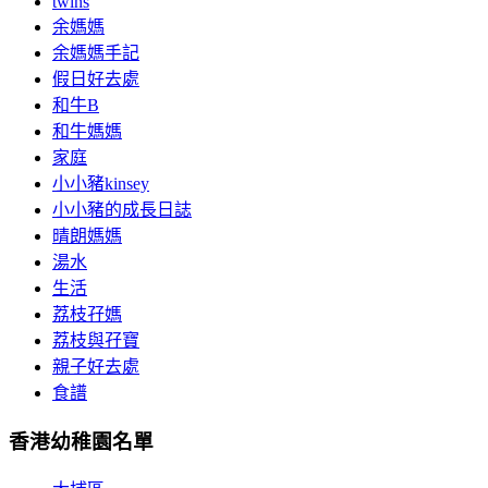
twins
余媽媽
余媽媽手記
假日好去處
和牛B
和牛媽媽
家庭
小小豬kinsey
小小豬的成長日誌
晴朗媽媽
湯水
生活
荔枝孖媽
荔枝與孖寶
親子好去處
食譜
香港幼稚園名單