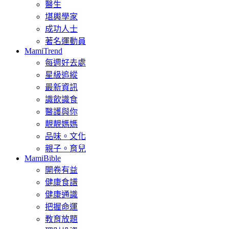
醫生
堪輿學家
成功人士
著名運動員
MamiTrend
每週好去處
星級追縱
最新資訊
識飲識食
醫護與你
靚靚媽媽
品味。文化
親子。育兒
MamiBible
開卷有益
健康食譜
健康通識
把握命運
教育放題