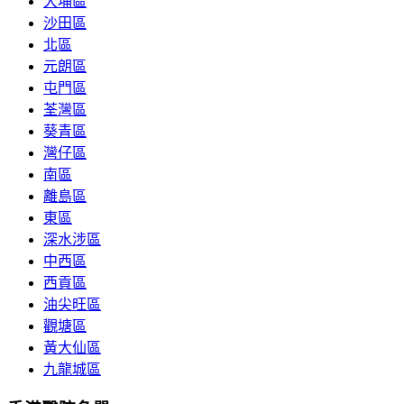
大埔區
沙田區
北區
元朗區
屯門區
荃灣區
葵青區
灣仔區
南區
離島區
東區
深水涉區
中西區
西貢區
油尖旺區
觀塘區
黃大仙區
九龍城區