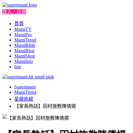
登入／註冊
首頁
MamiTV
MamiPro
MamiTrend
MamiBible
MamiBlog
MamiShop
MamiInfo
line
Supermami
MamiTrend
星級追縱
【家長熱話】因材施教陳倩揚