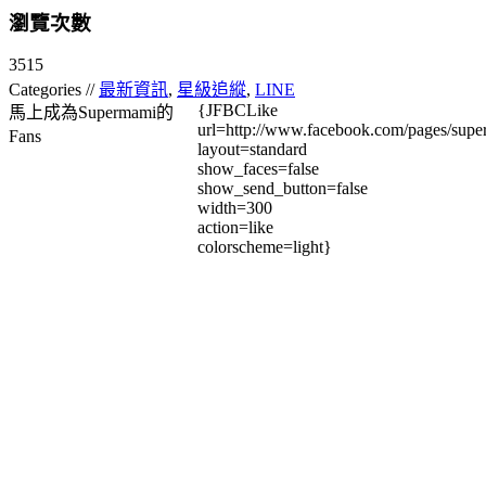
瀏覽次數
3515
Categories //
最新資訊
,
星級追縱
,
LINE
{JFBCLike
馬上成為Supermami的
url=http://www.facebook.com/pages/su
Fans
layout=standard
show_faces=false
show_send_button=false
width=300
action=like
colorscheme=light}