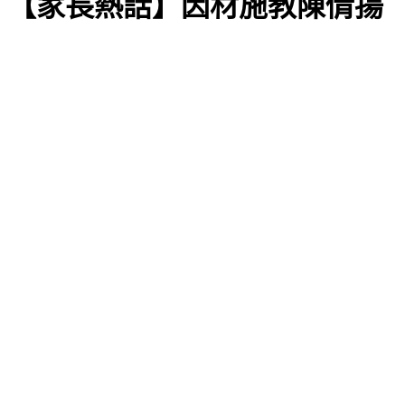
【家長熱話】因材施教陳倩揚