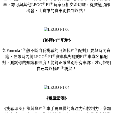
®
®
車，亦可與其他LEGO
F1
玩家互相交流切磋，從賽道頂部
出發，比賽誰的賽車更快到終點！​
®
《終極
F1
配對》
®
®
如Formula 1
般不斷自我挑戰的《終極F1
配對》要與時間賽
®
®
®
跑，在限時內將LEGO
F1
賽車與對應的F1
車隊名稱配
對，測試你的知識和速度！能夠正確識別所有車隊，才可證明
®
自己是終極F1
粉絲！
《挑戰環圈》
®
《挑戰環圈》訓練與F1
車手需具備的專注力和控制力，參加