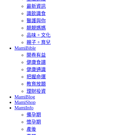
最新資訊
識飲識食
醫護與你
靚靚媽媽
品味。文化
親子。育兒
MamiBible
開卷有益
健康食譜
健康通識
把握命運
教育放題
理財投資
MamiBlog
MamiShop
MamiInfo
備孕期
懷孕期
產後