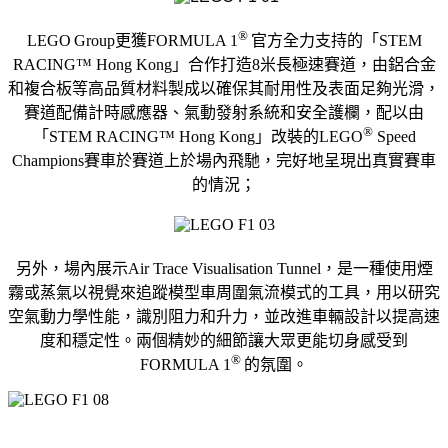
®
LEGO
Group
更獲
FORMULA 1
官方全力支持的
「
STEM
RACING™ Hong Kong
」合作打造
8
米長極速賽道，
由鋁合金
和複合板等高品質材料製成以確保其耐用性及表面足夠光滑
，
賽道配備計時感應器、氣動發射系統和安全護欄，配以由
®
「
STE
M RACING™ Hong Kong
」改裝的
LEGO
Speed
Champions
賽車於賽道上於場內飛馳，
完好地呈現出真實賽車
的情況；
另外，場內展示
Air Trace Visualisation Tunnel
，
是一種使用煙
霧或蒸氣以視覺來追蹤模型車周圍氣流模式的工具，
用以研究
空氣動力學性能，識別阻力和升力，
並改進車輛設計以提高速
度和穩定性。
兩個精妙的細節讓大眾更能切身感受到
®
FORMULA 1
的氛圍。