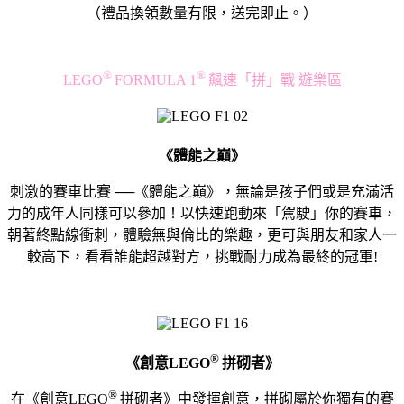
（
禮品換領
數量有限，送完即止
。）
®
®
LEGO
FORMULA 1
飆速「拼」戰 遊樂區
《體能之巔》
刺激的賽車比賽 ──《體能之巔》，無論是孩子們或是充滿活
力的成年人同樣可以參加！以快速跑動來「駕駛」你的賽車，
朝著終點線衝刺，體驗無與倫比的樂趣，更可與朋友和家人一
較高下，看看誰能超越對方，挑戰耐力成為最終的冠軍!​
®
《創意
LEGO
拼砌者》
®
在《創意LEGO
拼砌者》中發揮創意，拼砌屬於你獨有的賽