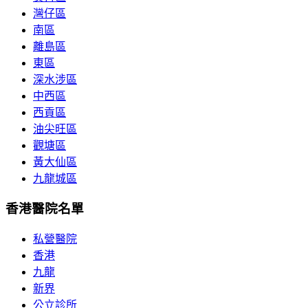
灣仔區
南區
離島區
東區
深水涉區
中西區
西貢區
油尖旺區
觀塘區
黃大仙區
九龍城區
香港醫院名單
私營醫院
香港
九龍
新界
公立診所