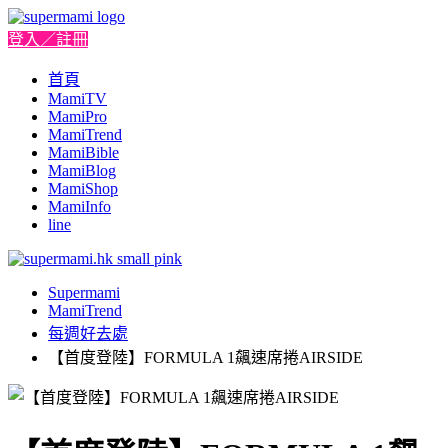
登入／註冊
首頁
MamiTV
MamiPro
MamiTrend
MamiBible
MamiBlog
MamiShop
MamiInfo
line
Supermami
MamiTrend
每週好去處
【首度登陸】FORMULA 1飆速席捲AIRSIDE