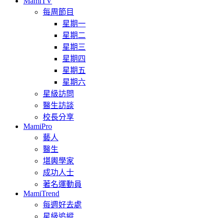
MamiTV
每周節目
星期一
星期二
星期三
星期四
星期五
星期六
星級訪問
醫生訪談
校長分享
MamiPro
藝人
醫生
堪輿學家
成功人士
著名運動員
MamiTrend
每週好去處
星級追縱