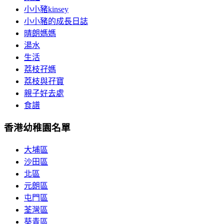
小小豬kinsey
小小豬的成長日誌
晴朗媽媽
湯水
生活
荔枝孖媽
荔枝與孖寶
親子好去處
食譜
香港幼稚園名單
大埔區
沙田區
北區
元朗區
屯門區
荃灣區
葵青區