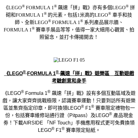
®
®
®
《
LEGO
FORMULA 1
飆速「拼」戰》亦有多個
LEGO
拼
®
®
砌和
FORMULA 1
的元素，
包括
1
米高的
LEGO
車手和技
®
®
師、
全新
LEG
O
FORMULA 1
系列產品
展
示
牆、
®
FORMULA 1
賽車手
展品等等，值得一家大細用心觀賞、拍
照留念，
並打卡傳揚開去！
®
®
《
LEGO
FORMULA 1
飆速「拼」戰》
遊樂區
互動遊戲
考驗創意和身手
®
®
《
LEGO
Formula 1
飆速「拼」戰》設有多個互動區域
及遊
戲
，
讓大家齊齊挑戰極限
，認識賽車運動！
只要到訪所有遊樂
®
®
區並集齊指定印章，即可換領
LEGO
F1
賽車限定禮物包一
®
份
，包括賽車維修站通行證（
Pitpass
）
及
LEGO
產品現金
劵！下載
AIRSIDE
「
NF
Tou
ch
」手機應用程式更可免費換領
®
®
L
EGO
F1
賽車限定貼
紙
。