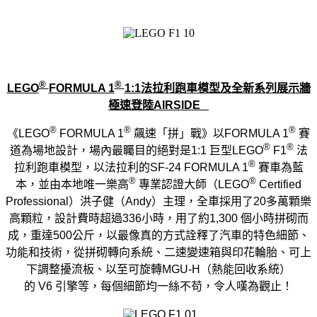
®
®
LEGO
FORMULA 1
1:1
法拉利跑車模型及
全新系列展示牆
極速登陸
AIRSI
DE
®
®
®
《
LEGO
FORMULA 1
飆速「拼」戰》以
FORMULA 1
賽
®
®
道為
場地設計
，場內最矚目的絕對是
1:1
巨型
LEGO
F1
法
®
拉利
跑車模型，以
法拉利
的
SF-24
FORMU
LA 1
賽車為藍
®
®
本，並
由
本地唯一樂高
專業認證大師（
LEGO
Certified
Professional
）洪子健（
Andy
）主理，全車採用了
20
多萬顆樂
高顆粒，設計費時超過
336
小時，用了約
1,300
個小時拼砌而
成，重達
500
公斤，
以最像真的方式詮釋了汽車的特色細節、
功能和技術，
從拼砌轉向系統、二速變速箱與印花輪胎、可上
下調整擾流板、
以至可旋轉
MGU-H
（熱能回收系統）
的
V6
引擎等，
每個細節均一絲不苟，令人嘆為觀止！