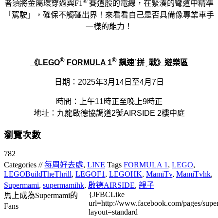
®
者須將金屬環穿過與F1
賽道般的電線，在緊湊的彎道中精準
「駕駛」，確保不觸碰出界！來看看自己是否具備像專業車手
一樣的能力！
®
®
《
LEGO
FORMULA 1
飆速
˹
拼
˼
戰》
遊樂
區
日期：
2025
年
3
月
14
日至
4
月
7
日
時間：上
午
11
時
正
至晚上
9
時
正
地址
：九龍啟德協調道
2
號
AIRSIDE 2
樓中庭
瀏覽次數
782
Categories //
每周好去處
,
LINE
Tags
FORMULA 1
,
LEGO
,
LEGOBuildTheThrill
,
LEGOF1
,
LEGOHK
,
MamiTv
,
MamiTvhk
,
Supermami
,
supermamihk
,
啟德AIRSIDE
,
親子
{JFBCLike
馬上成為Supermami的
url=http://www.facebook.com/pages/su
Fans
layout=standard