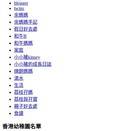
blogger
twins
余媽媽
余媽媽手記
假日好去處
和牛B
和牛媽媽
家庭
小小豬kinsey
小小豬的成長日誌
晴朗媽媽
湯水
生活
荔枝孖媽
荔枝與孖寶
親子好去處
食譜
香港幼稚園名單