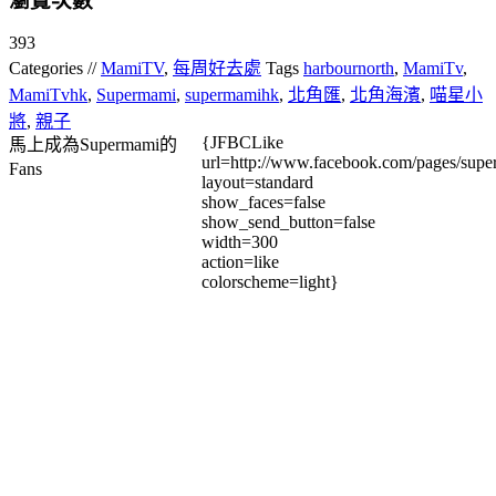
瀏覽次數
393
Categories //
MamiTV
,
每周好去處
Tags
harbournorth
,
MamiTv
,
MamiTvhk
,
Supermami
,
supermamihk
,
北角匯
,
北角海濱
,
喵星小
將
,
親子
{JFBCLike
馬上成為Supermami的
url=http://www.facebook.com/pages/su
Fans
layout=standard
show_faces=false
show_send_button=false
width=300
action=like
colorscheme=light}