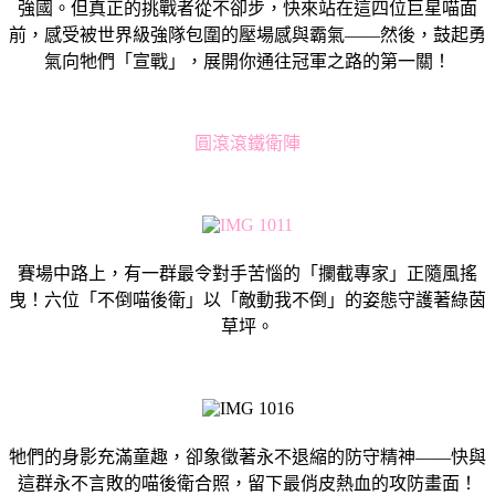
強國。但真正的挑戰者從不卻步，快來站在這四位巨星喵面
前，感受被世界級強隊包圍的壓場感與霸氣——然後，鼓起勇
氣向牠們「宣戰」，展開你通往冠軍之路的第一關！
圓滾滾鐵衛陣
賽場中路上，有一群最令對手苦惱的「攔截專家」正隨風搖
曳！六位「不倒喵後衛」以「敵動我不倒」的姿態守護著綠茵
草坪。
牠們的身影充滿童趣，卻象徵著永不退縮的防守精神——快與
這群永不言敗的喵後衛合照，留下最俏皮熱血的攻防畫面！