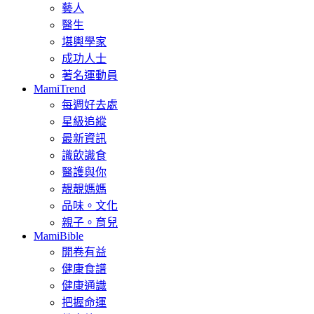
藝人
醫生
堪輿學家
成功人士
著名運動員
MamiTrend
每週好去處
星級追縱
最新資訊
識飲識食
醫護與你
靚靚媽媽
品味。文化
親子。育兒
MamiBible
開卷有益
健康食譜
健康通識
把握命運