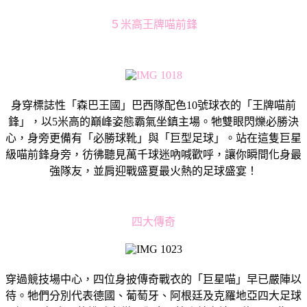
５米高王牌喵前鋒
身穿標誌性「森巴王國」巴西隊配色10號球衣的「王牌喵前
鋒」，以5米高的巔峰姿態霸氣坐鎮主場。牠雙眼閃爍必勝決
心，身旁更備有「必勝球靴」與「巨型足球」。站在這隻巨星
級喵前鋒身旁，彷彿聽見萬千球迷吶喊歡呼，讓你瞬間化身最
強隊友，並肩迎戰盛夏最火熱的足球盛宴！
四大傳奇
穿過競技場中心，四位身披傳奇戰衣的「巨星喵」早已嚴陣以
待。牠們分別代表德國、葡萄牙、阿根廷及克羅地亞四大足球