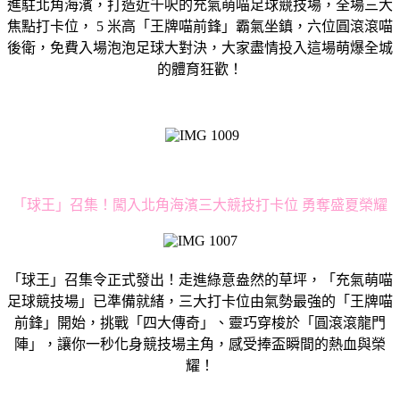
進駐北角海濱，打造近千呎的充氣萌喵足球競技場，全場三大
焦點打卡位， 5 米高「王牌喵前鋒」霸氣坐鎮，六位圓滾滾喵
後衛，免費入場泡泡足球大對決，大家盡情投入這場萌爆全城
的體育狂歡！
「球王」召集！闖入北角海濱三大競技打卡位 勇奪盛夏榮耀
「球王」召集令正式發出！走進綠意盎然的草坪，「充氣萌喵
足球競技場」已準備就緒，三大打卡位由氣勢最強的「王牌喵
前鋒」開始，挑戰「四大傳奇」、靈巧穿梭於「圓滾滾龍門
陣」，讓你一秒化身競技場主角，感受捧盃瞬間的熱血與榮
耀！