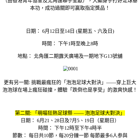
（由香港青年協會及北角匯聯手呈獻），大顯身手打好足球基
本功，成功過關即可贏取指定獎品！
日期： 6月12日至14日 (星期五、六及日)
時間： 下午1時至晚上8時
地點： 北角匯二期露天廣場及一期地下G13號舖
更有另一關: 挑戰最瘋狂的「泡泡足球大對決」——穿上巨大
泡泡球在場上瘋狂碰撞，體驗「跌倒也是享受」的激爽快感！
第二關: 「萌喵狂熱足球祭 —— 泡泡足球大對決」
日期： 6月21、28日及7月5、19日（星期日）
時間： 下午12時至下午4時半
節數： 每日共10節，每20分鐘一節 每節最多6人参與