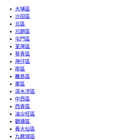
大埔區
沙田區
北區
元朗區
屯門區
荃灣區
葵青區
灣仔區
南區
離島區
東區
深水涉區
中西區
西貢區
油尖旺區
觀塘區
黃大仙區
九龍城區