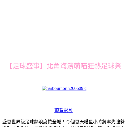
【足球盛事】北角海濱萌喵狂熱足球祭
觀看影片
盛夏世界級足球熱浪席捲全城！今個夏天喵星小將將率先強勢