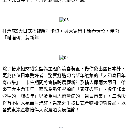
車、元寶金幣等，營造滿滿的喜慶賀年感.
打造成5大日式招福貓打卡位，與大家留下新春倩影，伴你
「喵喵聲」賀新年！
除了帶來招財貓造型為主題的瀛春裝置，帶你偽出國日本外，
更為各位日本愛好者，驚喜打造切合新年氣氛的「大和春日年
宵市集」，市集期間將會橫跨農曆新年及情人節兩大節日，帶
來三大主題市集—率先為新年祝願的「御守の祭」、虎年隆重
登場的「貓の年」以及為戀人們籌備的「告白市集」，三階段
將有不同人氣商戶進駐，帶來近千款日式產物和傳統食品，以
各式東瀛產物陪伴大家渡過良辰佳節！