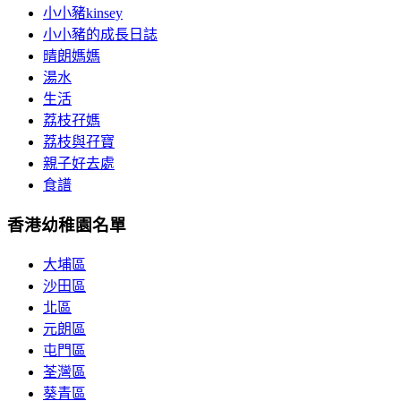
小小豬kinsey
小小豬的成長日誌
晴朗媽媽
湯水
生活
荔枝孖媽
荔枝與孖寶
親子好去處
食譜
香港幼稚園名單
大埔區
沙田區
北區
元朗區
屯門區
荃灣區
葵青區