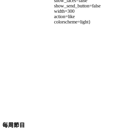
show_faces=false
show_send_button=false
width=300
action=like
colorscheme=light}
每周節目