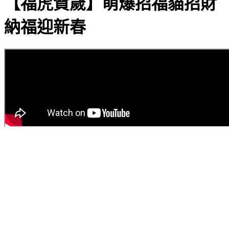
【福虎賀歲】萌爆招福貓招財
納福迎新春