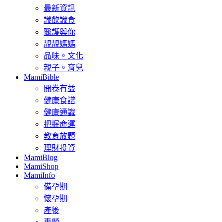
最新資訊
識飲識食
醫護與你
靚靚媽媽
品味。文化
親子。育兒
MamiBible
開卷有益
健康食譜
健康通識
把握命運
教育放題
理財投資
MamiBlog
MamiShop
MamiInfo
備孕期
懷孕期
產後