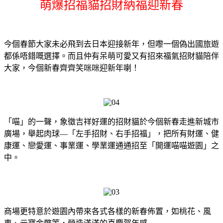
萌爆招福貓招財納福迎新春
今個春節大家未必飛到去日本迎接新年，但嚟一個偽出國旅遊
都係唔錯嘅選擇。而且仲有呆萌可愛又有招來福氣招財貓陪伴
大家，今個新春齊齊笑咪咪迎新年喇！
「喵」的一聲，象徵吉祥好運的招財貓於今個新春走進新城市
廣場，舉起肉球—「左手招財、右手招福」，把所有財運、健
康運、戀愛運、事業運、學業運通通招至「開運喵喵遊園」之
中。
商場更特意於遊園內帶來各式各樣的新春佈置，如桃花、風