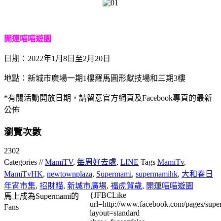
開運喵喵遊園
日期：2022年1月8日至2月20日
地點：新城市廣場一期1樓羅馬圓形獻技場和三期3樓
*有關活動開放日期，請留意官方網頁及Facebook專頁的最新
公佈
瀏覽次數
2302
Categories //
MamiTV
,
每周好去處
,
LINE
Tags
MamiTv
,
MamiTvHK
,
newtownplaza
,
Supermami
,
supermamihk
,
大和春日
年宵市集
,
招財貓
,
新城市廣場
,
福虎賀歲
,
開運喵喵遊園
{JFBCLike
馬上成為Supermami的
url=http://www.facebook.com/pages/su
Fans
layout=standard