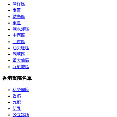
灣仔區
南區
離島區
東區
深水涉區
中西區
西貢區
油尖旺區
觀塘區
黃大仙區
九龍城區
香港醫院名單
私營醫院
香港
九龍
新界
公立診所