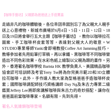
【咖啡手藝坊】父親節為爸爸送上手造驚喜
走過非凡的咖啡體驗後，各位乖囝乖囡別忘了為父親大人親手
送上心意禮物，新城市廣場於6月4日、5日、11日、12日、18
日及19日將會舉行五大主題【咖啡手藝坊】，教你以咖啡拉花
圖案、手工咖啡杯皮套等等，表達對父親大人的敬意。W
STUDIO專業導師Yanki會即場教授Coffee Art Jamming技巧，
教導參加者先用鉛筆打草稿，再以拿鐵、黑咖啡等不同咖啡營
造出不同色彩效果，在水彩色紙上繪製以父親為題的畫作。另
外，香港著名咖啡學校 Barista HK 教學負責人、美國精品咖啡
協會認可培訓師及考官Terry Tse將為你完美示範2D和3D立體
拉花咖啡。此外，手作達人教大家為型格爸爸手造咖啡杯皮
套；國際咖啡調配師技巧資格講師 Day Ng及朱古力專業二級
鑑賞Jeffery Lee將即席講解咖啡與朱古力的奇妙搭配，讓你在
爸爸面前當咖啡專家。名額有限，先到先得。
著名人氣連鎖咖啡登場