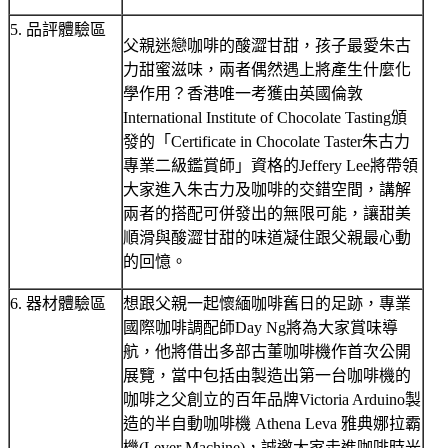
5. 品評體驗區
父親迷戀咖啡的酸澀甘甜，孩子最愛朱古
力甜蜜滋味，兩者偶然遇上將產生什麼化
學作用？香港唯一考獲由英國倫敦
International Institute of Chocolate Tasting頒
發的「Certificate in Chocolate Taster朱古力
專業二級鑑賞師」資格的Jeffery Lee將帶領
大家進入朱古力及咖啡的交錯空間，講解
兩者的搭配可併發出的無限可能，讓甜美
順滑與酸澀甘甜的味道凝住跟父親最心動
的回憶。
6. 器材體驗區
想跟父親一起懷緬咖啡舊日的足跡，專業
國際咖啡調配師Day Ng將為大家賞味導
航，他將借出多部古董咖啡機作首次公開
展覽，當中包括由製造出第一台咖啡機的
咖啡之父創立的百年品牌Victoria Arduino製
造的半自動咖啡機 Athena Leva 雅典娜拉霸
機(Lever Machine)，誠邀大家走進咖啡時光