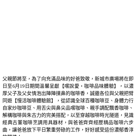
父親節將至，為了向充滿品味的好爸致敬，新城市廣場將在即
日至6月19日期間溫馨呈獻【嚐說愛‧咖啡品味體驗】，以濃
厚父子及父女情泡出陣陣撲鼻的咖啡香，誠邀各位與父親把臂
同遊【慢活咖啡體驗館】，從認識全球百種咖啡豆、身體力行
自家炒咖啡豆、用舌尖與鼻尖品嚐咖啡、親手調配飄香咖啡、
解構咖啡與朱古力的完美搭配，以至穿越咖啡時光隧道，見識
經典古董咖啡烹調用具器材，與爸爸齊齊經歷精品咖啡六步
曲，讓爸爸放下平日繁重勞碌的工作，好好感受這份濃郁香淳