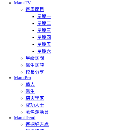
MamiTV
每周節目
星期一
星期二
星期三
星期四
星期五
星期六
星級訪問
醫生訪談
校長分享
MamiPro
藝人
醫生
堪輿學家
成功人士
著名運動員
MamiTrend
每週好去處