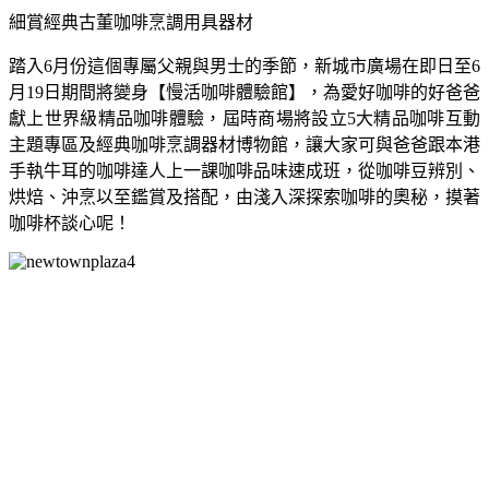
細賞經典古董咖啡烹調用具器材
踏入6月份這個專屬父親與男士的季節，新城市廣場在即日至6
月19日期間將變身【慢活咖啡體驗館】，為愛好咖啡的好爸爸
獻上世界級精品咖啡體驗，屆時商場將設立5大精品咖啡互動
主題專區及經典咖啡烹調器材博物館，讓大家可與爸爸跟本港
手執牛耳的咖啡達人上一課咖啡品味速成班，從咖啡豆辨別、
烘焙、沖烹以至鑑賞及搭配，由淺入深探索咖啡的奧秘，摸著
咖啡杯談心呢！