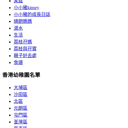
家庭
小小豬kinsey
小小豬的成長日誌
晴朗媽媽
湯水
生活
荔枝孖媽
荔枝與孖寶
親子好去處
食譜
香港幼稚園名單
大埔區
沙田區
北區
元朗區
屯門區
荃灣區