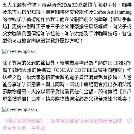
五大主題藝作坊，內容涵蓋2D及3D立體拉花咖啡手藝、咖啡
及朱古力搭配知識，還有咖啡杯皮套創作及Coffee Art Jamming
的極致咖啡藝術創作旅程；而在父親節前夕的壓軸【咖啡手藝
坊】更請來咖啡王子兼三子之父陳豪擔任星級導師，向父子或
父女咖啡兵團傳授咖啡拉花、咖啡烘焙及手沖咖啡技巧，各位
型爸可趁機會向陳豪討教紓壓妙方呢！
除了豐富的父親節節目外，新城市廣場已為孝順的囝囝囡囡準
備了韓國大熱的便攜式「ONDAY COFFEE試管冰滴咖啡」作
送禮之選，讓大家憑指定金額的電子貨幣消費免費換領，與爸
爸分享咖啡新意思。與此同時，新城市廣場更會推出多項父親
節購物優惠，大家以電子貨幣消費任何金額，即可換領【商戶
現金禮券冊】乙本，精彩購物禮遇定必為父親帶來連串驚喜！
【慢活咖啡體驗館】：從淺嚐到鑑賞以至搭配創出新口味 從
炒豆至沖泡一手包辦