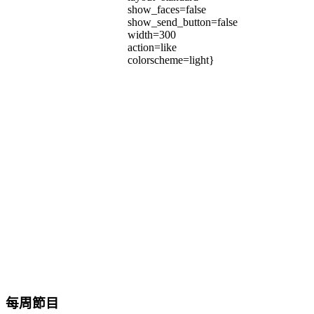
show_faces=false
show_send_button=false
width=300
action=like
colorscheme=light}
每周節目