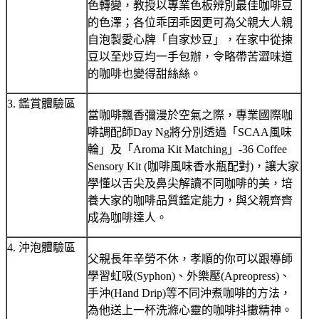
色轉變，教授以專業色板辨別最佳咖啡豆
的色澤；各位乖囝乖囡更可為父親大人親
自泡製愛心牌「自家炒豆」，在家中從揀
豆以至炒豆均一手包辦，令略帶苦澀味道
的咖啡也變得甜絲絲。
3. 鑑賞體驗區
當咖啡飄香彌漫於空氣之際，專業國際咖
啡調配師Day Ng將分別透過「SCAA風味
輪」及「Aroma Kit Matching」-36 Coffee
Sensory Kit (咖啡風味香水瓶配對)，讓大家
學懂以舌尖及鼻尖解讀不同咖啡的美，培
養大家的咖啡品質鑑定能力，與父親齊齊
成為咖啡達人。
4. 沖泡體驗區
父親長年辛勞不休，孝順的你可以跟導師
學習虹吸(Syphon)、外樂壓(Apreopress)、
手沖(Hand Drip)等不同沖煮咖啡的方法，
為他送上一杯洗滌心靈的咖啡抖擻精神。