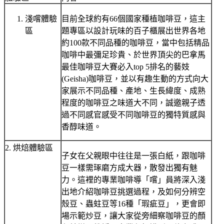
淺嚐體驗
目前全球約有66個國家種植咖啡豆，這主
區
題專區以設計玩味的百子櫃展出世界各地
約100款不同品種的咖啡豆，當中包括精品
咖啡中最彌足珍貴、於世界頂尖的巴拿馬
最佳咖啡豆大賽必入top 5排名的藝妓
(Geisha)咖啡豆，並以有趣生動的方式向大
家展示不同品種、產地、生長緯度、成熟
程度的咖啡豆之味道大不同，誠邀親子透
過不同感官感受不同咖啡豆的獨特質感與
香醇味道。
2. 烘焙體驗區
子女在父親眼中往往是一張白紙，跟咖啡
豆一樣需琢磨方成大器，散發出獨有魅
力。這裡的專業咖啡導「嚐」員將深入淺
出地介紹咖啡豆挑選過程，及如何分辨空
殼豆、蟲蛀豆等16種「瑕疵豆」，更會即
場示範炒豆，讓大家從旁細察咖啡豆的顏