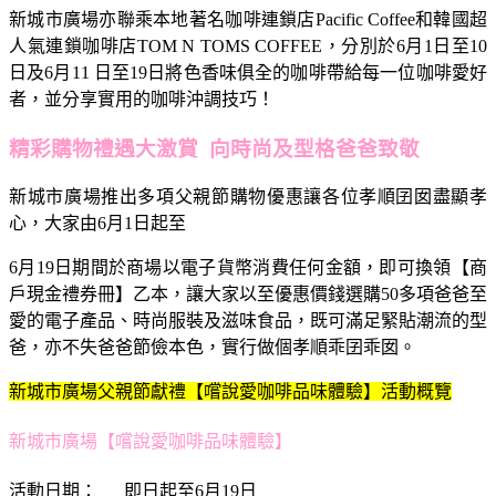
新城市廣場亦聯乘本地著名咖啡連鎖店Pacific Coffee和韓國超
人氣連鎖咖啡店TOM N TOMS COFFEE，分別於6月1日至10
日及6月11 日至19日將色香味俱全的咖啡帶給每一位咖啡愛好
者，並分享實用的咖啡沖調技巧！
精彩購物禮遇大激賞 向時尚及型格爸爸致敬
新城市廣場推出多項父親節購物優惠讓各位孝順囝囡盡顯孝
心，大家由6月1日起至
6月19日期間於商場以電子貨幣消費任何金額，即可換領【商
戶現金禮券冊】乙本，讓大家以至優惠價錢選購50多項爸爸至
愛的電子產品、時尚服裝及滋味食品，既可滿足緊貼潮流的型
爸，亦不失爸爸節儉本色，實行做個孝順乖囝乖囡。
新城市廣場父親節獻禮【嚐說愛咖啡品味體驗】活動概覽
新城市廣場【嚐說愛咖啡品味體驗】
活動日期： 即日起至6月19日