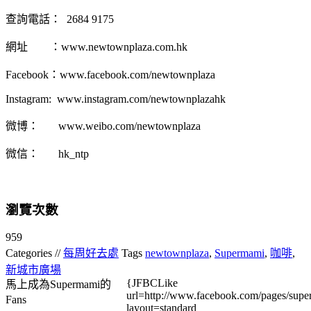
查詢電話： 2684 9175
網址 ：www.newtownplaza.com.hk
Facebook：www.facebook.com/newtownplaza
Instagram: www.instagram.com/newtownplazahk
微博： www.weibo.com/newtownplaza
微信： hk_ntp
瀏覽次數
959
Categories //
每周好去處
Tags
newtownplaza
,
Supermami
,
咖啡
,
新城市廣場
{JFBCLike
馬上成為Supermami的
url=http://www.facebook.com/pages/su
Fans
layout=standard