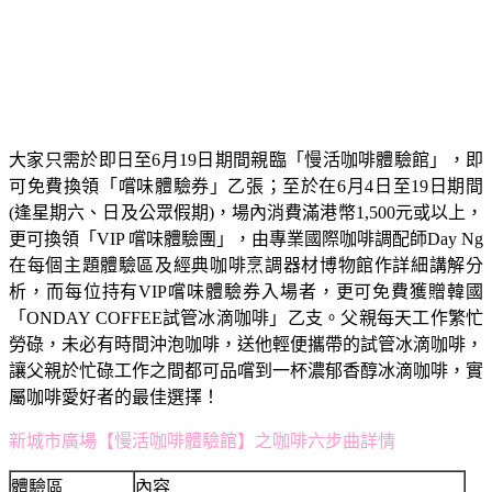
大家只需於即日至6月19日期間親臨「慢活咖啡體驗館」，即
可免費換領「嚐味體驗券」乙張；至於在6月4日至19日期間
(逢星期六、日及公眾假期)，場內消費滿港幣1,500元或以上，
更可換領「VIP 嚐味體驗團」，由專業國際咖啡調配師Day Ng
在每個主題體驗區及經典咖啡烹調器材博物館作詳細講解分
析，而每位持有VIP嚐味體驗券入場者，更可免費獲贈韓國
「ONDAY COFFEE試管冰滴咖啡」乙支。父親每天工作繁忙
勞碌，未必有時間沖泡咖啡，送他輕便攜帶的試管冰滴咖啡，
讓父親於忙碌工作之間都可品嚐到一杯濃郁香醇冰滴咖啡，實
屬咖啡愛好者的最佳選擇！
新城市廣場【慢活咖啡體驗館】之咖啡六步曲詳情
體驗區
內容