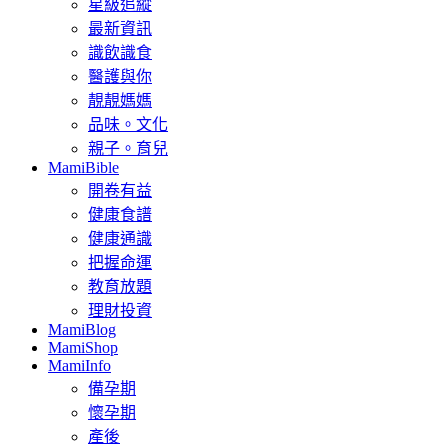
星級追縱
最新資訊
識飲識食
醫護與你
靚靚媽媽
品味。文化
親子。育兒
MamiBible
開卷有益
健康食譜
健康通識
把握命運
教育放題
理財投資
MamiBlog
MamiShop
MamiInfo
備孕期
懷孕期
產後