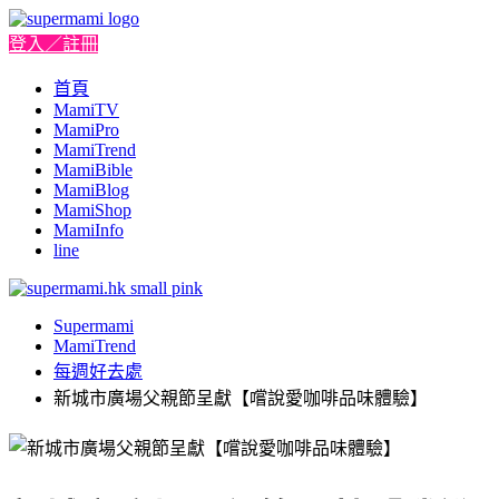
登入／註冊
首頁
MamiTV
MamiPro
MamiTrend
MamiBible
MamiBlog
MamiShop
MamiInfo
line
Supermami
MamiTrend
每週好去處
新城市廣場父親節呈獻【嚐說愛咖啡品味體驗】