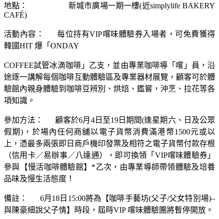
地點： 新城市廣場一期一樓(近simplylife BAKERY
CAFÉ)
活動內容： 每位持有VIP嚐味體驗券入場者，可免費獲得
韓國HIT 爆「ONDAY
COFFEE試管冰滴咖啡」乙支，並由專業咖啡導「嚐」員，沿
途逐一講解每個咖啡互動體驗區及專業器材展覽，顧客可於體
驗館內親身體驗到咖啡豆辨別、烘焙、鑑嘗，沖烹、拉花等各
項知識。
參加方法： 顧客於6月4日至19日期間(逢星期六、日及公眾
假期)，於場內任何商舖以電子貨幣消費滿港幣1500元或以
上，憑最多兩張即日商戶機印發票及相符之電子貨幣付款存根
（信用卡／易辦事／八達通），即可換領「VIP嚐味體驗券」
參與【慢活咖啡體驗館】*乙次，由專業導師帶領體驗及培養
品味及慢生活態度！
備註： 6月18日15:00將為【咖啡手藝坊(父子/父女特別場)–
與陳豪細說父子情】時段，屆時VIP 嚐味體驗團將暫停開放。