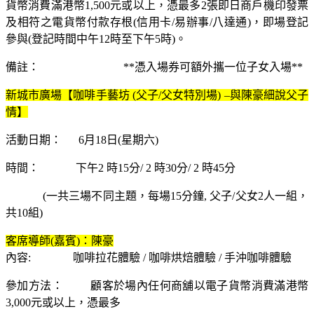
貨幣消費滿港幣1,500元或以上，憑最多2張即日商戶機印發票
及相符之電貨幣付款存根(信用卡/易辦事/八達通)，即場登記
參與(登記時間中午12時至下午5時)。
備註： **憑入場券可額外攜一位子女入場**
新城市廣場【咖啡手藝坊 (父子/父女特別場) –與陳豪細說父子
情】
活動日期： 6月18日(星期六)
時間： 下午2 時15分/ 2 時30分/ 2 時45分
(一共三場不同主題，每場15分鐘, 父子/父女2人一組，
共10組)
客席導師(嘉賓)：陳豪
內容: 咖啡拉花體驗 / 咖啡烘焙體驗 / 手沖咖啡體驗
參加方法： 顧客於場內任何商舖以電子貨幣消費滿港幣
3,000元或以上，憑最多