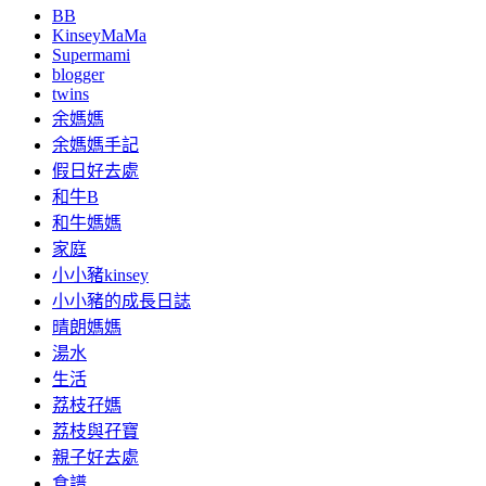
BB
KinseyMaMa
Supermami
blogger
twins
余媽媽
余媽媽手記
假日好去處
和牛B
和牛媽媽
家庭
小小豬kinsey
小小豬的成長日誌
晴朗媽媽
湯水
生活
荔枝孖媽
荔枝與孖寶
親子好去處
食譜