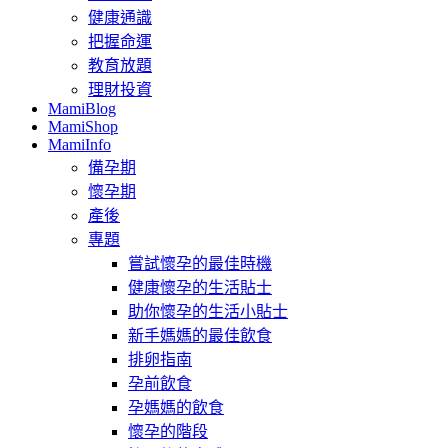
健康通識
把握命運
教育放題
理財投資
MamiBlog
MamiShop
MamiInfo
備孕期
懷孕期
產後
專題
嘗試懷孕的最佳時機
健康懷孕的生活貼士
助你懷孕的生活小貼士
新手媽媽的最佳飲食
排卵指南
孕前飲食
孕媽媽的飲食
懷孕的階段