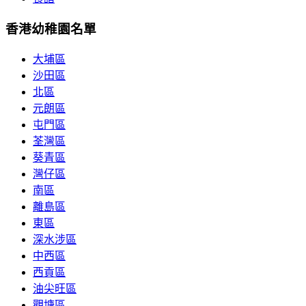
香港幼稚園名單
大埔區
沙田區
北區
元朗區
屯門區
荃灣區
葵青區
灣仔區
南區
離島區
東區
深水涉區
中西區
西貢區
油尖旺區
觀塘區