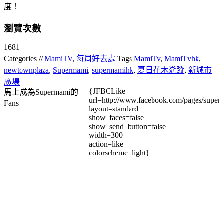
度！
瀏覽次數
1681
Categories //
MamiTV
,
每周好去處
Tags
MamiTv
,
MamiTvhk
,
newtownplaza
,
Supermami
,
supermamihk
,
夏日花木遊蹤
,
新城市
廣場
{JFBCLike
馬上成為Supermami的
url=http://www.facebook.com/pages/su
Fans
layout=standard
show_faces=false
show_send_button=false
width=300
action=like
colorscheme=light}