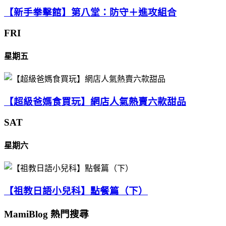
【新手拳擊館】第八堂：防守＋進攻組合
FRI
星期五
【超級爸媽食買玩】網店人氣熱賣六款甜品
SAT
星期六
【祖教日語小兒科】點餐篇（下）
MamiBlog 熱門搜尋