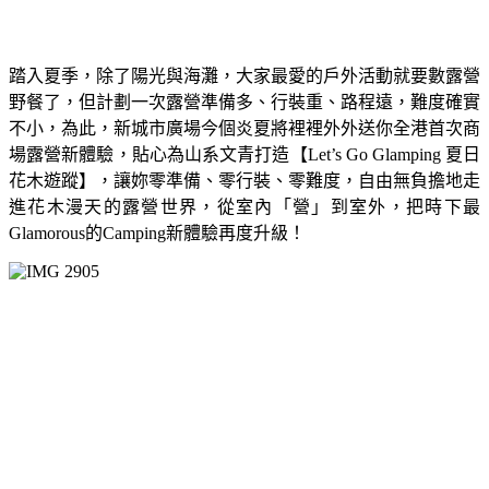
踏入夏季，除了陽光與海灘，大家最愛的戶外活動就要數露營
野餐了，但計劃一次露營準備多、行裝重、路程遠，難度確實
不小，為此，新城市廣場今個炎夏將裡裡外外送你全港首次商
場露營新體驗，貼心為山系文青打造【Let’s Go Glamping 夏日
花木遊蹤】，讓妳零準備、零行裝、零難度，自由無負擔地走
進花木漫天的露營世界，從室內「營」到室外，把時下最
Glamorous的Camping新體驗再度升級！