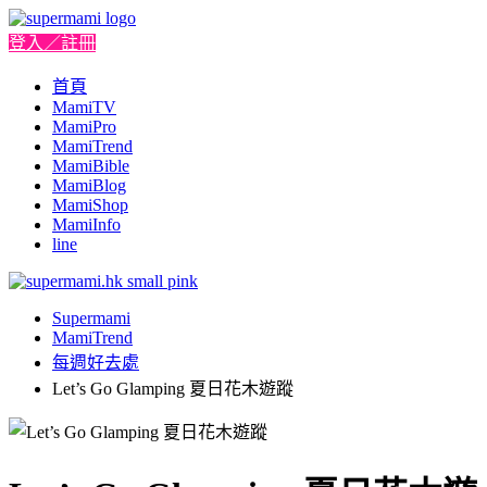
登入／註冊
首頁
MamiTV
MamiPro
MamiTrend
MamiBible
MamiBlog
MamiShop
MamiInfo
line
Supermami
MamiTrend
每週好去處
Let’s Go Glamping 夏日花木遊蹤