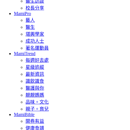
醫生訪談
校長分享
MamiPro
藝人
醫生
堪輿學家
成功人士
著名運動員
MamiTrend
每週好去處
星級追縱
最新資訊
識飲識食
醫護與你
靚靚媽媽
品味。文化
親子。育兒
MamiBible
開卷有益
健康食譜