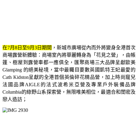
在7月8日至9月3日期間
，新城市廣場從內而外將變身全港首次
商場露營新體驗：商場室內將華麗轉身為「花見之營」，由帳
篷、樹屋到露營車都一應俱全，匯聚商場三大品牌呈獻歐美
Glamping 的絕美秘境，當中最矚目要數英國凱特王妃最愛的
Cath Kidston呈獻的全港首個英倫碎花精品營，加上時尚寵兒
法國品牌AIGLE的法式波希米亞營及專業戶外裝備品牌
Columbia的綠野山系探索營，無限唯美相位，最適合和閨密及
戀人造訪；