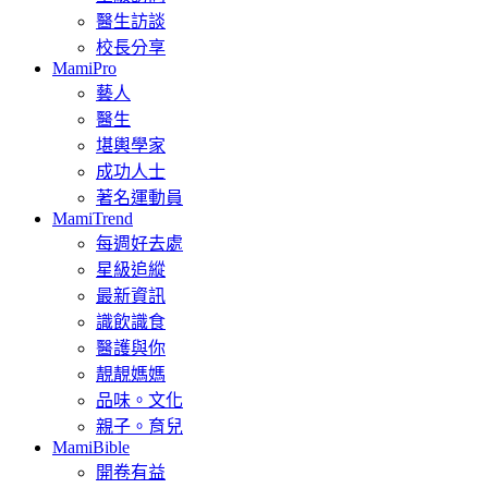
醫生訪談
校長分享
MamiPro
藝人
醫生
堪輿學家
成功人士
著名運動員
MamiTrend
每週好去處
星級追縱
最新資訊
識飲識食
醫護與你
靚靚媽媽
品味。文化
親子。育兒
MamiBible
開卷有益