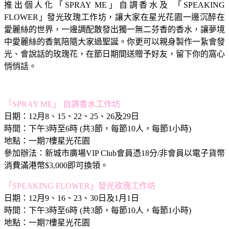
推出個人化「SPRAY ME」自調香水及 「SPEAKING
FLOWER」發光玫瑰工作坊，讓大家在星光花園一邊沉醉在
愛麗絲的世界，一邊調配散發出獨一無二芬香的香水，讓夢境
中愛麗絲的香氣陪隨大家過聖誕。你更可以親身製作一紥會發
光、會說話的玫瑰花，在節日期間送贈予好友，留下你的窩心
悄悄話。
「SPRAY ME」 自調香水工作坊
日期：12月8、15、22、25、26及29日
時間：下午3時至6時 (共3節，每節10人，每節1小時)
地點：一期7樓星光花園
參加辦法：新城市廣場VIP Club會員憑18分/非會員以電子貨幣
消費滿港幣$3,000即可換領。
「SPEAKING FLOWER」發光玫瑰工作坊
日期：12月9、16、23、30日及1月1日
時間：下午3時至6時 (共3節，每節10人，每節1小時)
地點：一期7樓星光花園