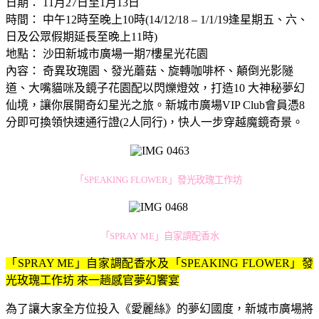
日期： 11月27日至1月13日
時間： 中午12時至晚上10時(14/12/18 – 1/1/19逢星期五、六、
日及公眾假期延長至晚上11時)
地點： 沙田新城市廣場一期7樓星光花園
內容： 奇異玫瑰園、發光蘑菇、旋轉咖啡杯、顛倒光影隧
道、大嘴貓咪及鏡子花園配以閃爍燈效，打造10 大神秘夢幻
仙境，讓你展開奇幻星光之旅。新城市廣場VIP Club會員憑8
分即可換領快速通行證(2人同行)，快人一步穿越魔鏡奇景。
「SPEAKING FLOWER」發光玫瑰工作坊
「SPRAY ME」自家調配香水
「SPRAY ME」自家調配香水及「SPEAKING FLOWER」發
光玫瑰工作坊 來一趟感官夢幻饗宴
為了讓大家全方位投入《愛麗絲》的夢幻國度，新城市廣場將