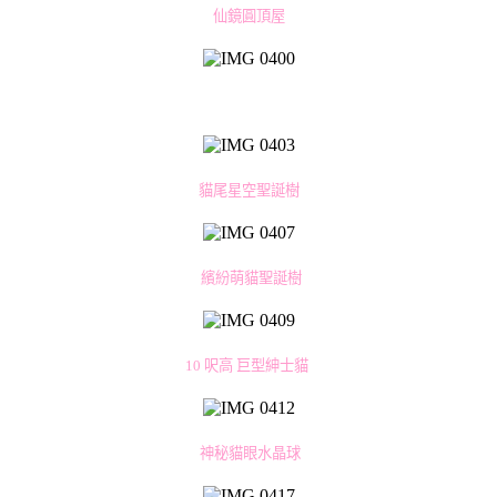
仙鏡圓頂屋
貓尾星空聖誕樹
繽紛萌貓聖誕樹
10 呎高 巨型紳士貓
神秘貓眼水晶球