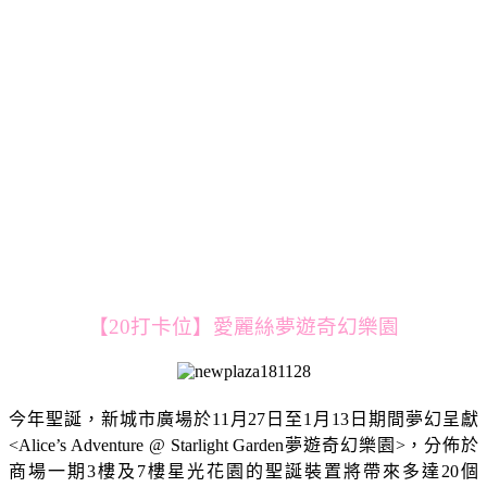
【20打卡位】愛麗絲夢遊奇幻樂園
今年聖誕，新城市廣場於11月27日至1月13日期間夢幻呈獻
<Alice’s Adventure @ Starlight Garden夢遊奇幻樂園>，分佈於
商場一期3樓及7樓星光花園的聖誕裝置將帶來多達20個