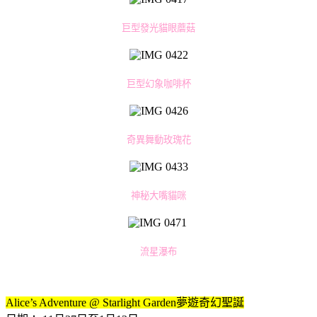
巨型發光貓眼蘑菇
巨型幻象咖啡杯
奇異舞動玫瑰花
神秘大嘴貓咪
流星瀑布
Alice’s Adventure @ Starlight Garden夢遊奇幻聖誕