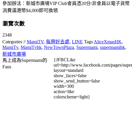
參加辦法：新城市廣場VIP Club會員憑20分/非會員以電子貨幣
消費滿港幣$4,000即可換領
瀏覽次數
2348
Categories //
MamiTV
,
每周好去處
,
LINE
Tags
AliceXmasHK
,
MamiTv
,
MamiTvhk
,
NewTownPlaza
,
Supermami
,
supermamihk
,
新城市廣場
{JFBCLike
馬上成為Supermami的
url=http://www.facebook.com/pages/su
Fans
layout=standard
show_faces=false
show_send_button=false
width=300
action=like
colorscheme=light}