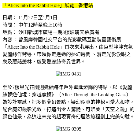
「Alice: Into the Rabbit Hole」展覽 - 香港站
日期： 11月27日至1月1日
時間： 中午12時至晚上10時
地點： 沙田新城市廣場一期3樓玻璃天幕廣場
內容 ：曾風靡韓國社交平台的光影數碼互動裝置藝術展
「Alice: Into the Rabbit Hole」首次來港展出，由巨型胖胖充氣
愛麗絲作嚮導，帶領你走進她的夢幻房間 、游走光影淚眼之
泉及蘑菇叢林，感受愛麗絲奇異世界。
至於7樓星光花園則延續每年戶外聖誕燈飾的特點，以《愛麗
絲夢遊仙境：穿越魔鏡》（Alice Through the Looking Glass）
為設計靈感，把多個夢幻景點、疑幻似真的神秘可愛人和物，
配合魔幻鏡影光效，打造出令人驚艷、可媲美「天空之鏡」的
絕色仙景，為這趟未完的超現實奇幻歷險旅程劃上完美句號。