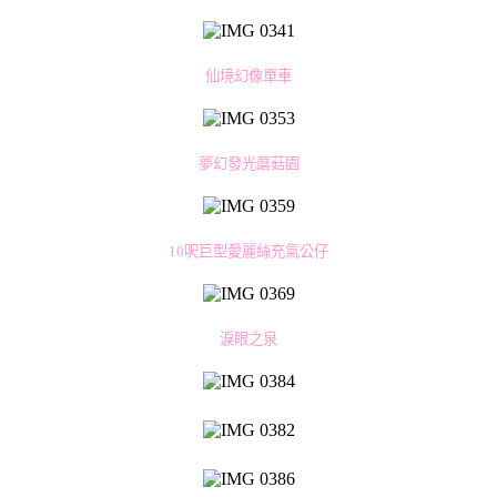
仙境幻像單車
夢幻發光蘑菇園
10呎巨型愛麗絲充氣公仔
淚眼之泉