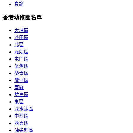
食譜
香港幼稚園名單
大埔區
沙田區
北區
元朗區
屯門區
荃灣區
葵青區
灣仔區
南區
離島區
東區
深水涉區
中西區
西貢區
油尖旺區