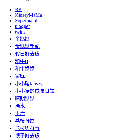
BB
KinseyMaMa
Supermami
blogger
twins
余媽媽
余媽媽手記
假日好去處
和牛B
和牛媽媽
家庭
小小豬kinsey
小小豬的成長日誌
晴朗媽媽
湯水
生活
荔枝孖媽
荔枝與孖寶
親子好去處