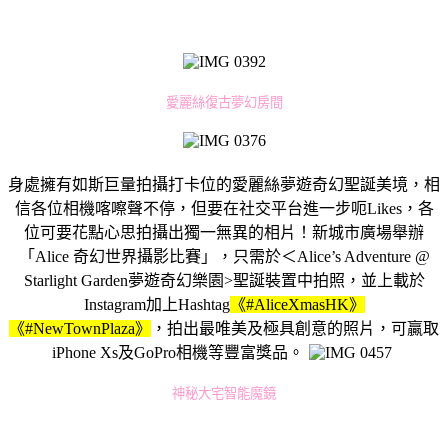
愛麗絲復古夢幻房間
身處擁有如斯巨量拍攝打卡位的愛麗絲夢遊奇幻聖誕美境，相
信各位相機喀嚓聲不停，但要在社交平台進一步呃Likes，各
位可要花點心思拍攝出獨一無異的相片！新城市廣場舉辦
「Alice 奇幻世界攝影比賽」，只需於＜Alice’s Adventure @
Starlight Garden夢遊奇幻樂園>聖誕裝置中拍照，並上載於
Instagram加上Hashtag
《#AliceXmasHK》
《#NewTownPlaza》
，拍出最唯美及極具創意的照片，可贏取
iPhone Xs及GoPro相機等豐富獎品。
神秘大宅智能魔鏡