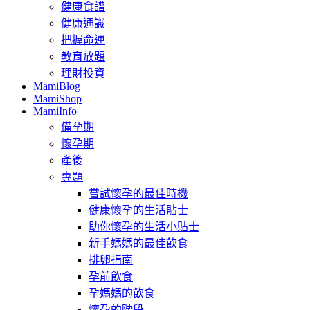
健康食譜
健康通識
把握命運
教育放題
理財投資
MamiBlog
MamiShop
MamiInfo
備孕期
懷孕期
產後
專題
嘗試懷孕的最佳時機
健康懷孕的生活貼士
助你懷孕的生活小貼士
新手媽媽的最佳飲食
排卵指南
孕前飲食
孕媽媽的飲食
懷孕的階段