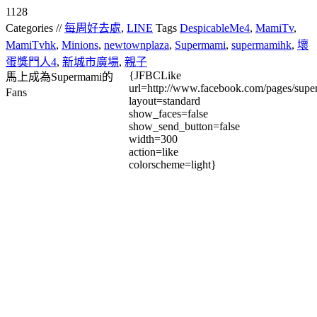
1128
Categories //
每周好去處
,
LINE
Tags
DespicableMe4
,
MamiTv
,
MamiTvhk
,
Minions
,
newtownplaza
,
Supermami
,
supermamihk
,
壞
蛋獎門人4
,
新城市廣場
,
親子
{JFBCLike
馬上成為Supermami的
url=http://www.facebook.com/pages/su
Fans
layout=standard
show_faces=false
show_send_button=false
width=300
action=like
colorscheme=light}