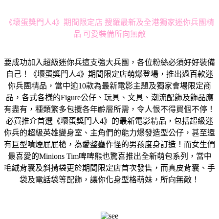
《壞蛋獎門人4》期間限定店 搜羅最新及全港獨家迷你兵團精
品 可愛裝備所向無敵
要成功加入超級迷你兵這支強大兵團，各位粉絲必須好好裝備
自己！《壞蛋獎門人4》期間限定店萌爆登場，推出過百款迷
你兵團精品，當中逾10款為最新電影主題及獨家會場限定商
品，各式各樣的Figure公仔、玩具、文具、潮流配飾及飾品應
有盡有，種類繁多包攬各年齡層所需，令人恨不得買個不停！
必買推介首選《壞蛋獎門人4》的最新電影精品，包括超級迷
你兵的超級英雄變身室、主角們的能力爆發造型公仔，甚至還
有巨型噴煙屁屁槍，為愛整蠱作怪的男孩度身訂造！而女生們
最喜愛的Minions Tim啤啤熊也驚喜推出全新萌包系列，當中
毛絨背囊及斜揹袋更於期間限定店首次發售，而真皮背囊、手
袋及電話袋等配飾，讓你化身型格萌妹，所向無敵！