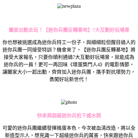
闔家出動去玩！【迷你兵團反轉基地】
7
大互動好玩場景
你也想被挑選成為迷你兵特工一份子，與細細粒但醒目過人的
迷你兵團一同接受特訓？機會來了，【迷你兵團反轉基地】將
接受大家報名，只要你順利通過7大互動好玩場景，就能成為
迷你兵的一員！更可一再回味《壞蛋獎門人4》的電影情節，
讓闔家大小一起出動，齊齊加入迷你兵團，㩦手對抗壞勢力，
勇闖好玩新世代！
快來與超級迷你兵拍下威水照
可愛的迷你兵團繼續發揮搗蛋本色，今次被血清改造，將以全
新造型示人，想見識一下超級迷你兵的厲害，快來跟迷你兵