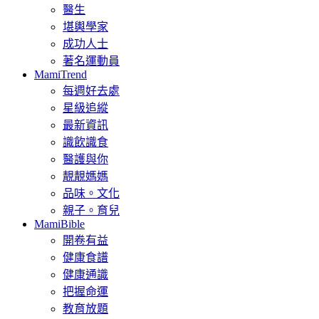
醫生
堪輿學家
成功人士
著名運動員
MamiTrend
每週好去處
星級追縱
最新資訊
識飲識食
醫護與你
靚靚媽媽
品味。文化
親子。育兒
MamiBible
開卷有益
健康食譜
健康通識
把握命運
教育放題