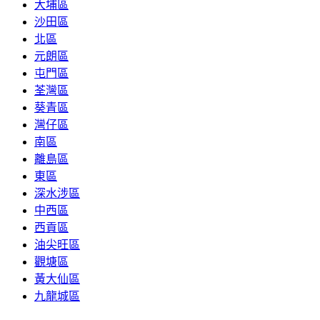
大埔區
沙田區
北區
元朗區
屯門區
荃灣區
葵青區
灣仔區
南區
離島區
東區
深水涉區
中西區
西貢區
油尖旺區
觀塘區
黃大仙區
九龍城區