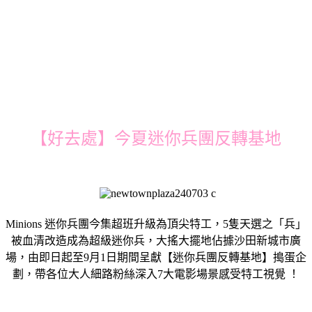
【好去處】今夏迷你兵團反轉基地
Minions 迷你兵團今集超班升級為頂尖特工，5隻天選之「兵」
被血清改造成為超級迷你兵，大搖大擺地佔據沙田新城市廣
場，由即日起至9月1日期間呈獻【迷你兵團反轉基地】搗蛋企
劃，帶各位大人細路粉絲深入7大電影場景感受特工視覺 ！