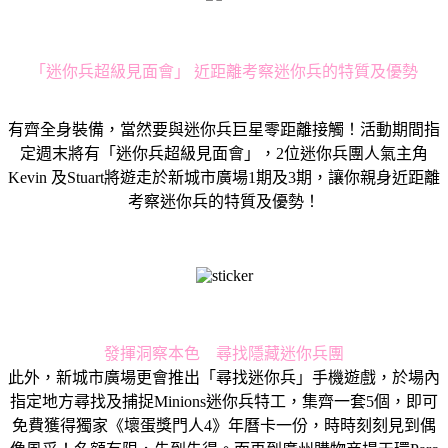
「迷你兵超級見面會」 近距離考察迷你兵的特質及優勢
有齊全身裝備，當然要與迷你兵巨星零距離接觸！活動期間指
定週末將有「迷你兵超級見面會」，2位迷你兵團人氣主角
Kevin 及Stuart將遊走於新城市廣場1期及3期，讓你親身近距離
考察迷你兵的特質及優勢！
發揮洞察本色 尋找隱藏迷你兵團
此外，新城市廣場更會推出「尋找迷你兵」手機遊戲，於場內
指定地方尋找及捕捉Minions迷你兵特工，集齊一套5個，即可
免費獲得獨家《壞蛋獎門人4》年曆卡一份，時時刻刻見到偶