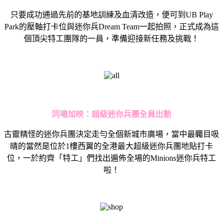
只要成功通過先前的基地訓練及血清改造，便可到UB Play
Park的壓軸打卡位與迷你兵Dream Team一起拍照，正式成為這
個頂尖特工團隊的一員，準備迎接新任務及挑戰！
同場加映：超級迷你兵團全員出動
古靈精怪的迷你兵團決定走勻全個新城市廣場，當中最矚目吸
晴的當然是位於1樓西翼的全港最大超級迷你兵團地貼打卡
位，一於約齊「特工」們找出遍佈全場的Minions迷你兵特工
啦！