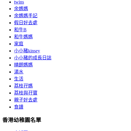
twins
余媽媽
余媽媽手記
假日好去處
和牛B
和牛媽媽
家庭
小小豬kinsey
小小豬的成長日誌
晴朗媽媽
湯水
生活
荔枝孖媽
荔枝與孖寶
親子好去處
食譜
香港幼稚園名單