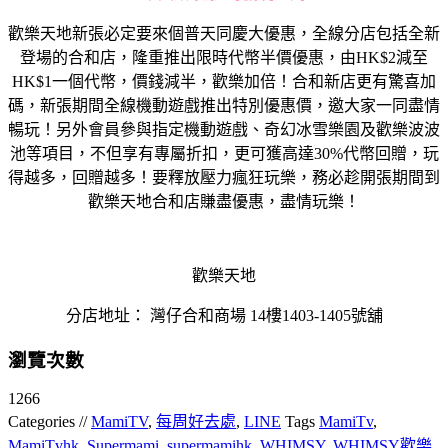
歡樂天地新張必定要來個普天同慶大優惠，全線分店包括全新
登場的合和店，隆重推出限時代幣半價優惠，由HK$2減至
HK$1一個代幣，價錢減半，歡樂加倍！合和新店更有驚喜加
碼，新張期間全線機動遊戲推出特別優惠價，邀大家一同盡情
暢玩！另外會員參與指定機動遊戲、奇幻冰雪樂園及歡樂波波
池等項目，不但享有專屬折扣，更可獲高達30%代幣回贈，玩
得越多，回贈越多！要釋放壓力瘋狂玩樂，務必趁開張期間到
歡樂天地合和店賺盡優惠，盡情玩樂！
歡樂天地
分店地址： 灣仔合和商場 14樓1403-1405號舖
瀏覽次數
1266
Categories //
MamiTV
,
每周好去處
,
LINE
Tags
MamiTv
,
MamiTvhk
,
Supermami
,
supermamihk
,
WHIMSY
,
WHIMSY歡樂