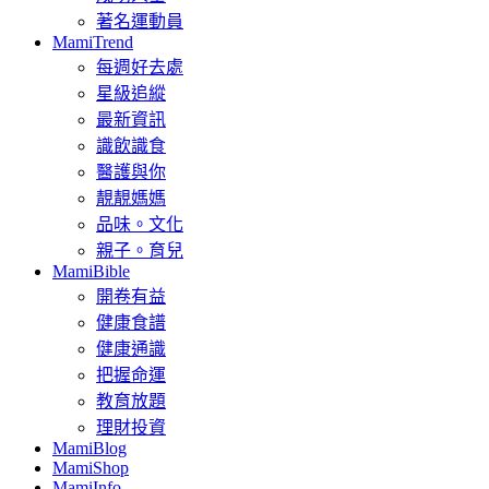
著名運動員
MamiTrend
每週好去處
星級追縱
最新資訊
識飲識食
醫護與你
靚靚媽媽
品味。文化
親子。育兒
MamiBible
開卷有益
健康食譜
健康通識
把握命運
教育放題
理財投資
MamiBlog
MamiShop
MamiInfo