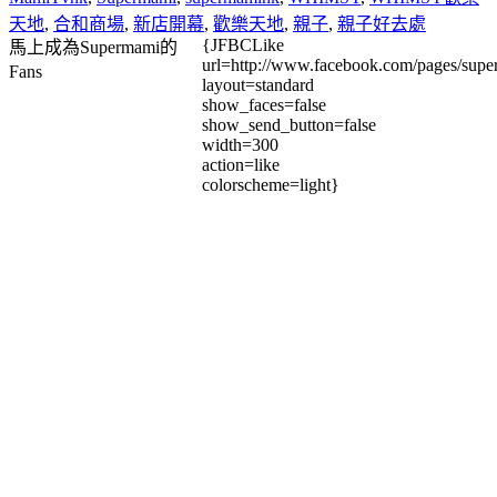
天地
,
合和商場
,
新店開幕
,
歡樂天地
,
親子
,
親子好去處
{JFBCLike
馬上成為Supermami的
url=http://www.facebook.com/pages/su
Fans
layout=standard
show_faces=false
show_send_button=false
width=300
action=like
colorscheme=light}