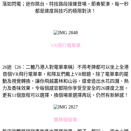
落如閃電；迷你跳台、特技路段接連登場，節奏緊湊，每一秒
都是速度與技巧的極限對決！
VR飛行電單車
26迷（26：二轆乃港人對電單車稱）不用考牌都可以坐上全港
首個VR飛行電單車，和隊友們戴上VR眼鏡，除了電單車的擺
動及視覺轉換，讓你飛越叢林和山谷，還會造出水花四濺、熱
力及香味效果，令每個感官都陪你享受至安全的26速度之旅，
更有11個旅程可以選擇，換個場景選擇再玩，仍然有新鮮感！
飄移碰碰車