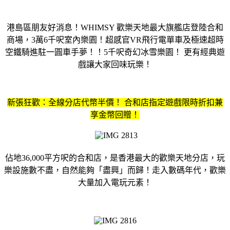
港島區朋友好消息！WHIMSY 歡樂天地最大旗艦店登陸合和
商場，3萬6千呎室內樂園！超感官VR飛行電單車及極速超時
空鐵騎進駐一圓車手夢！！5千呎奇幻冰雪樂園！ 更有經典遊
戲讓大家回味玩樂！
新張狂歡：全線分店代幣半價！ 合和店指定遊戲限時折扣兼
享金幣回贈！
佔地36,000平方呎的合和店，是香港最大的歡樂天地分店，玩
樂設施數不盡，自然能夠「盡興」而歸！走入數碼年代，歡樂
大量加入電玩元素！