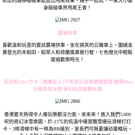
新店的飄移碰碰車能造出甩尾效果，親子一起玩，一家大小變
身碰碰車界甩尾王者！
農場快車
喜歡溫和玩意的要試農場快車，坐在搞笑的公雞車上，圍繞金
黃發光的禾稻田、稻草人和荷蘭風車屋行駛，七色燈光中輕鬆
度過歡樂時光！
玩住呃Like 打卡：酷暑走入5千呎奇幻冰雪樂園賞雪 靚爆Mon
北極熊與冰樹 夢幻純白旋轉木馬
香港夏天熱得令人連玩樂都沒力氣，來來來！進入我們5,000
呎的奇幻冰雪樂園，於-15℃的低溫中邊賞飄雪邊玩滑梯打打
卡，3條滑梯中有一條為BB級別，家長們可無憂讓幼童暢玩，