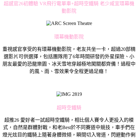
超感官26初體驗 VR飛行電單車+超時空鐵騎 老少咸宜環幕機
動影院
環幕機動影院
重視感官享受的有環幕機動影院，老友共坐一卡，超過20部精
選影片可供選擇，包括團隊用了6年時間研發的外星探險、小
朋友最愛的恐龍樂園、冰天雪地穿越極地闖關都齊備！過程中
的風、雨、雪效果令全程更過足癮！
超時空鐵騎
超推26 愛好者一試超時空鐵騎，相比個人賽令人更投入的模
式，自然是群體對戰，和老Best於不同賽道中競技，車手們在
燈光炫目的鐵騎上隨著身體微傾，瞬間切入彎道，閃避動作俐