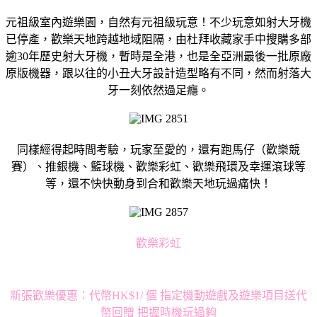
元祖級室內遊樂園，自然有元祖級玩意！不少玩意如射大牙機
已停產，歡樂天地跨越地域阻隔，由杜拜收藏家手中搜購多部
逾30年歷史射大牙機，暫時是全港，也是全亞洲最後一批原廠
原版機器，跟以往的小丑大牙設計造型略有不同，然而射落大
牙一刻依然過足癮。
同樣經得起時間考驗，玩家至愛的，還有跑馬仔（歡樂競
賽）、推銀機、籃球機、歡樂彩虹、歡樂飛環及幸運滾球等
等，還不快快動身到合和歡樂天地玩過痛快！
歡樂彩虹
新張歡樂優惠：代幣HK$1/ 個 指定機動遊戲及遊樂項目送代
幣回贈 把握時機玩過夠