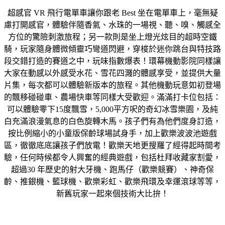
超感官 VR 飛行電單車讓你跟老 Best 坐在電單車上，毫無疑
慮打開感官，體驗伴隨香氣、水珠的一場視、聽、嗅、觸感全
方位的驚險刺激旅程；另一款則是坐上燈光炫目的超時空鐵
騎，玩家隨身體微傾靈巧彎道閃避，穿梭於迷你跳台與特技路
段交錯打造的賽道之中，玩味指數爆表！環幕機動影院同樣讓
大家在動感以外感受水花、雪花四濺的體感享受，並提供大量
片集，每次都可以體驗新版本的旅程。其他機動玩意如初登場
的飄移碰碰車、農場快車等同樣大受歡迎。滿滿打卡位包括：
可以體驗零下15度飄雪，5,000平方呎的奇幻冰雪樂園，及純
白充滿浪漫氣息的白色旋轉木馬。孩子們有為他們度身訂造，
按比例縮小的小童版保齡球場試身手，加上歡樂波波池遊戲
區，徹徹底底讓孩子們放電！歡樂天地更搜羅了經得起時間考
驗，任何時候都令人興奮的經典遊戲，包括杜拜收藏家割愛，
超過30 年歷史的射大牙機、跑馬仔（歡樂競賽）、神奇保
齡、推銀機、籃球機、歡樂彩虹、歡樂飛環及幸運滾球等等，
新舊玩家一起來個技術大比拚！