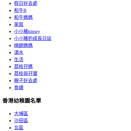
假日好去處
和牛B
和牛媽媽
家庭
小小豬kinsey
小小豬的成長日誌
晴朗媽媽
湯水
生活
荔枝孖媽
荔枝與孖寶
親子好去處
食譜
香港幼稚園名單
大埔區
沙田區
北區