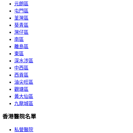
元朗區
屯門區
荃灣區
葵青區
灣仔區
南區
離島區
東區
深水涉區
中西區
西貢區
油尖旺區
觀塘區
黃大仙區
九龍城區
香港醫院名單
私營醫院