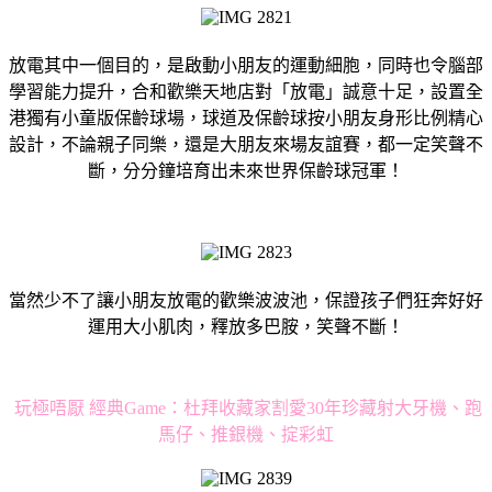
放電其中一個目的，是啟動小朋友的運動細胞，同時也令腦部
學習能力提升，合和歡樂天地店對「放電」誠意十足，設置全
港獨有小童版保齡球場，球道及保齡球按小朋友身形比例精心
設計，不論親子同樂，還是大朋友來場友誼賽，都一定笑聲不
斷，分分鐘培育出未來世界保齡球冠軍！
當然少不了讓小朋友放電的歡樂波波池，保證孩子們狂奔好好
運用大小肌肉，釋放多巴胺，笑聲不斷！
玩極唔厭 經典Game：杜拜收藏家割愛30年珍藏射大牙機、跑
馬仔、推銀機、掟彩虹