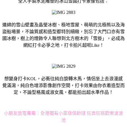
全人手製水泥雕塑的冰山雪國打卡景像包括：
連綿的雪山壁畫及晶瑩冰樹、極地雪屋、萌萌的北極熊以及海
盜船場景，不論質感和造型都特別細緻，別忘了大門口亦有雪
國冰樹，樹上的燈飾令人聯想到北方樹木的「雪掛」，必成為
網紅打卡必爭之地，打卡拍片超呃Like！
想變身打卡KOL，必衝往純白旋轉木馬，情侶坐上去浪漫感
覺滿瀉，純白色增添影像創作空間，打卡效果由你衣着造型而
定，不論型格風或淑女風，都能拍出超水準作品！
小朋友放電專屬：全港獨有小童版保齡球 狂奔狂跳歡樂波波
池