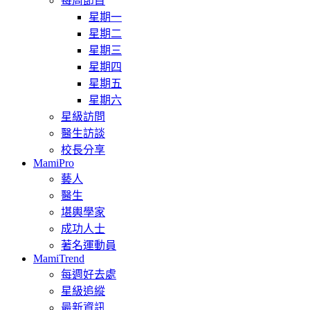
每周節目
星期一
星期二
星期三
星期四
星期五
星期六
星級訪問
醫生訪談
校長分享
MamiPro
藝人
醫生
堪輿學家
成功人士
著名運動員
MamiTrend
每週好去處
星級追縱
最新資訊