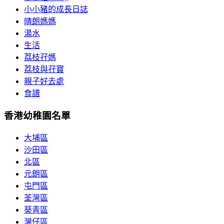
小小豬的成長日誌
晴朗媽媽
湯水
生活
荔枝孖媽
荔枝與孖寶
親子好去處
食譜
香港幼稚園名單
大埔區
沙田區
北區
元朗區
屯門區
荃灣區
葵青區
灣仔區