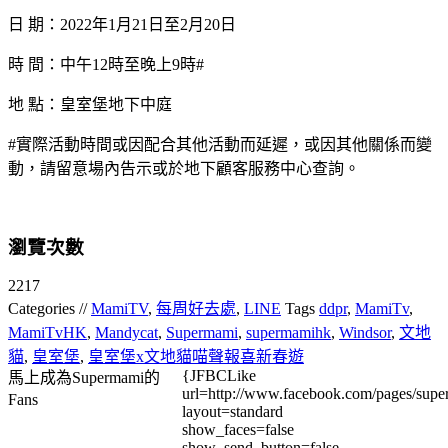
日 期：2022年1月21日至2月20日
時 間：中午12時至晚上9時#
地 點：皇室堡地下中庭
#實際活動時間或因配合其他活動而延遲，或因其他關係而變
動，請留意場內告示或於地下顧客服務中心查詢。
瀏覽次數
2217
Categories //
MamiTV
,
每周好去處
,
LINE
Tags
ddpr
,
MamiTv
,
MamiTvHK
,
Mandycat
,
Supermami
,
supermamihk
,
Windsor
,
文地
貓
,
皇室堡
,
皇室堡x文地貓喵聲報喜新春遊
{JFBCLike
馬上成為Supermami的
url=http://www.facebook.com/pages/su
Fans
layout=standard
show_faces=false
show_send_button=false