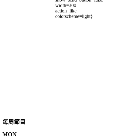
width=300
action=like
colorscheme=light}
每周節目
MON