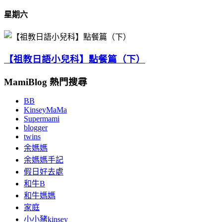
星期六
【祖教日語小兒科】點餐篇（下）
MamiBlog 熱門搜尋
BB
KinseyMaMa
Supermami
blogger
twins
余媽媽
余媽媽手記
假日好去處
和牛B
和牛媽媽
家庭
小小豬kinsey