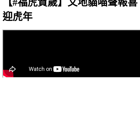
【#福虎賀歲】文地貓喵聲報喜
迎虎年