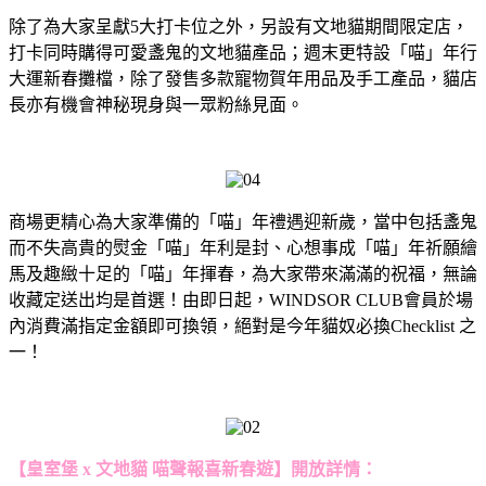
除了為大家呈獻5大打卡位之外，另設有文地貓期間限定店，
打卡同時購得可愛盞鬼的文地貓產品；週末更特設「喵」年行
大運新春攤檔，除了發售多款寵物賀年用品及手工產品，貓店
長亦有機會神秘現身與一眾粉絲見面。
商場更精心為大家準備的「喵」年禮遇迎新歲，當中包括盞鬼
而不失高貴的熨金「喵」年利是封、心想事成「喵」年祈願繪
馬及趣緻十足的「喵」年揮春，為大家帶來滿滿的祝福，無論
收藏定送出均是首選！由即日起，WINDSOR CLUB會員於場
內消費滿指定金額即可換領，絕對是今年貓奴必換Checklist 之
一！
【皇室堡 x 文地貓 喵聲報喜新春遊】開放詳情：