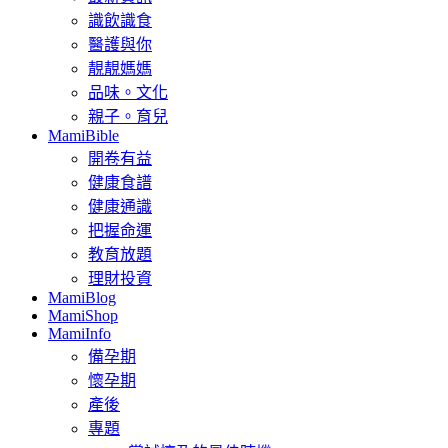
識飲識食
醫護與你
靚靚媽媽
品味。文化
親子。育兒
MamiBible
開卷有益
健康食譜
健康通識
把握命運
教育放題
理財投資
MamiBlog
MamiShop
MamiInfo
備孕期
懷孕期
產後
專題