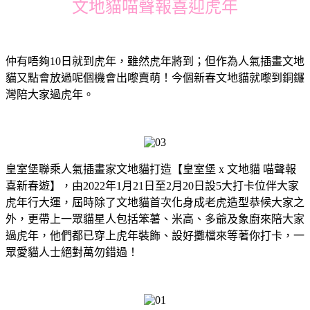
文地貓喵聲報喜迎虎年
仲有唔夠10日就到虎年，雖然虎年將到；但作為人氣插畫文地
貓又點會放過呢個機會出嚟賣萌！今個新春文地貓就嚟到銅鑼
灣陪大家過虎年。
皇室堡聯乘人氣插畫家文地貓打造【皇室堡 x 文地貓 喵聲報
喜新春遊】，由2022年1月21日至2月20日設5大打卡位伴大家
虎年行大運，屆時除了文地貓首次化身成老虎造型恭候大家之
外，更帶上一眾貓星人包括笨薯、米高、多爺及象廚來陪大家
過虎年，他們都已穿上虎年裝飾、設好攤檔來等著你打卡，一
眾愛貓人士絕對萬勿錯過！