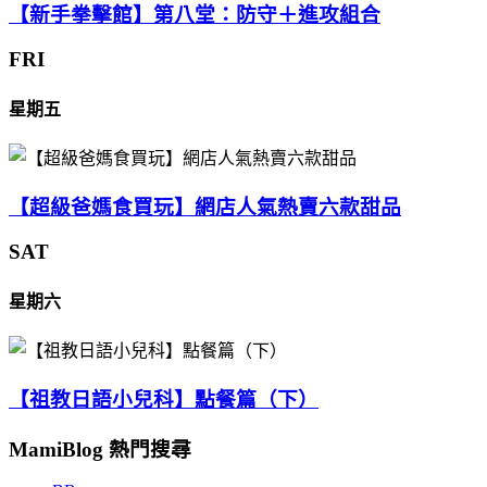
【新手拳擊館】第八堂：防守＋進攻組合
FRI
星期五
【超級爸媽食買玩】網店人氣熱賣六款甜品
SAT
星期六
【祖教日語小兒科】點餐篇（下）
MamiBlog 熱門搜尋