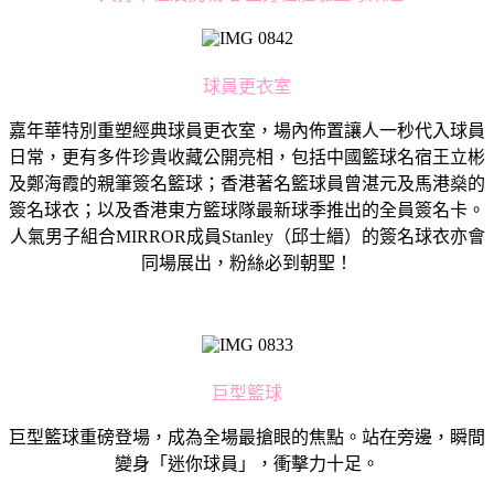
球員更衣室
嘉年華特別重塑經典球員更衣室，場內佈置讓人一秒代入球員
日常，更有多件珍貴收藏公開亮相，包括中國籃球名宿王立彬
及鄭海霞的親筆簽名籃球；香港著名籃球員曾湛元及馬港燊的
簽名球衣；以及香港東方籃球隊最新球季推出的全員簽名卡。
人氣男子組合MIRROR成員Stanley（邱士縉）的簽名球衣亦會
同場展出，粉絲必到朝聖！
巨型籃球
巨型籃球重磅登場，成為全場最搶眼的焦點。站在旁邊，瞬間
變身「迷你球員」，衝擊力十足。