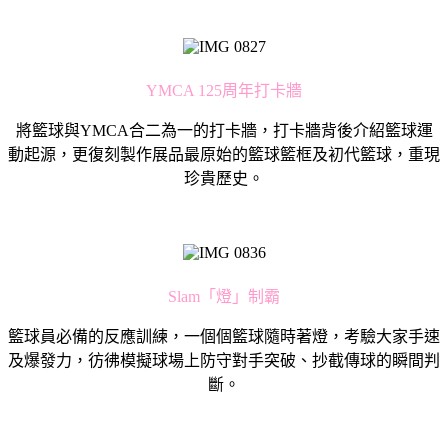
YMCA 125周年打卡牆
將籃球與YMCA合二為一的打卡牆，打卡牆背後介紹籃球運
動起源，更復刻製作展品最原始的籃球籃框及初代籃球，重現
珍貴歷史。
Slam「燈」制霸
籃球員必備的反應訓練，一個個籃球隨時著燈，考驗大家手速
及爆發力，彷彿模擬球場上防守對手突破、抄截傳球的瞬間判
斷。