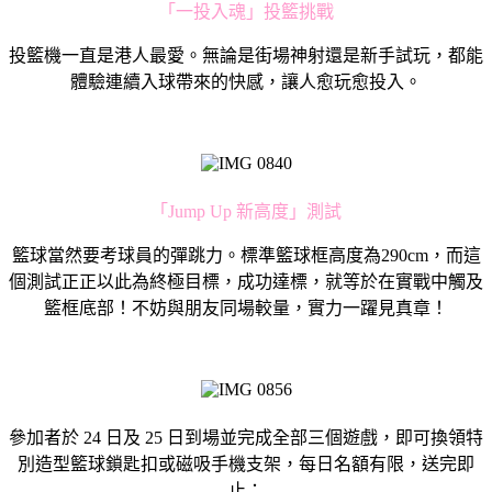
「一投入魂」投籃挑戰
投籃機一直是港人最愛。無論是街場神射還是新手試玩，都能
體驗連續入球帶來的快感，讓人愈玩愈投入。
「Jump Up 新高度」測試
籃球當然要考球員的彈跳力。標準籃球框高度為290cm，而這
個測試正正以此為終極目標，成功達標，就等於在實戰中觸及
籃框底部！不妨與朋友同場較量，實力一躍見真章！
參加者於 24 日及 25 日到場並完成全部三個遊戲，即可換領特
別造型籃球鎖匙扣或磁吸手機支架，每日名額有限，送完即
止；