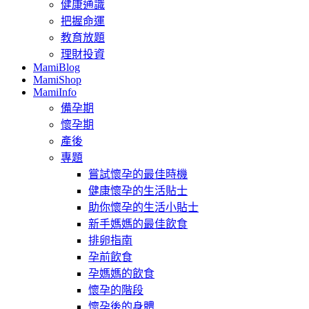
健康通識
把握命運
教育放題
理財投資
MamiBlog
MamiShop
MamiInfo
備孕期
懷孕期
產後
專題
嘗試懷孕的最佳時機
健康懷孕的生活貼士
助你懷孕的生活小貼士
新手媽媽的最佳飲食
排卵指南
孕前飲食
孕媽媽的飲食
懷孕的階段
懷孕後的身體