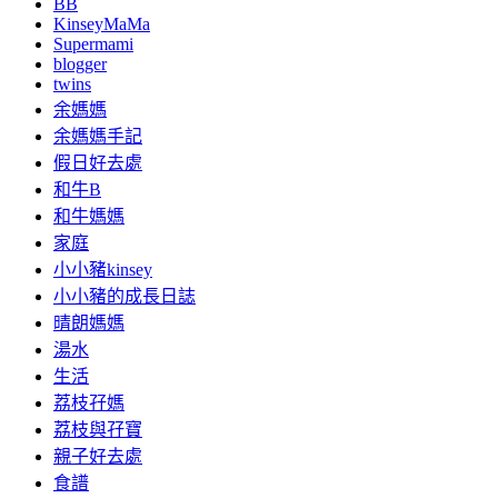
BB
KinseyMaMa
Supermami
blogger
twins
余媽媽
余媽媽手記
假日好去處
和牛B
和牛媽媽
家庭
小小豬kinsey
小小豬的成長日誌
晴朗媽媽
湯水
生活
荔枝孖媽
荔枝與孖寶
親子好去處
食譜