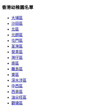
香港幼稚園名單
大埔區
沙田區
北區
元朗區
屯門區
荃灣區
葵青區
灣仔區
南區
離島區
東區
深水涉區
中西區
西貢區
油尖旺區
觀塘區