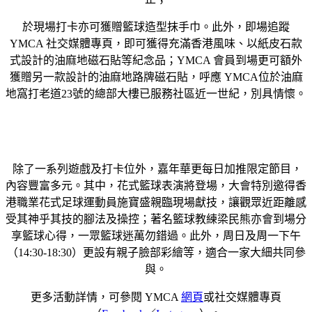
於現場打卡亦可獲贈籃球造型抹手巾。此外，即場追蹤
YMCA 社交媒體專頁，即可獲得充滿香港風味、以紙皮石款
式設計的油麻地磁石貼等紀念品；YMCA 會員到場更可額外
獲贈另一款設計的油麻地路牌磁石貼，呼應 YMCA位於油麻
地窩打老道23號的總部大樓已服務社區近一世紀，別具情懷。
除了一系列遊戲及打卡位外，嘉年華更每日加推限定節目，
內容豐富多元。其中，花式籃球表演將登場，大會特別邀得香
港職業花式足球運動員施寶盛親臨現場獻技，讓觀眾近距離感
受其神乎其技的腳法及操控；著名籃球教練梁民熊亦會到場分
享籃球心得，一眾籃球迷萬勿錯過。此外，周日及周一下午
（14:30-18:30）更設有親子臉部彩繪等，適合一家大細共同參
與。
更多活動詳情，可參閱 YMCA
網頁
或社交媒體專頁