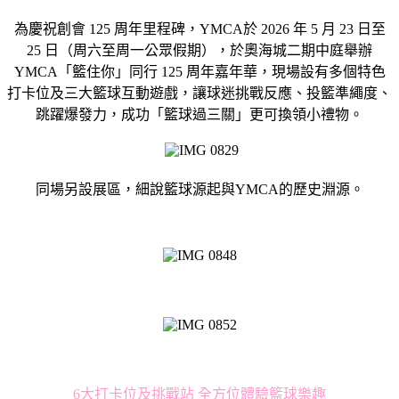
為慶祝創會 125 周年里程碑，YMCA於 2026 年 5 月 23 日至
25 日（周六至周一公眾假期），於奧海城二期中庭舉辦
YMCA「籃住你」同行 125 周年嘉年華，現場設有多個特色
打卡位及三大籃球互動遊戲，讓球迷挑戰反應、投籃準繩度、
跳躍爆發力，成功「籃球過三關」更可換領小禮物。
同場另設展區，細說籃球源起與YMCA的歷史淵源。
6大打卡位及挑戰站 全方位體驗籃球樂趣