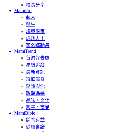
校長分享
MamiPro
藝人
醫生
堪輿學家
成功人士
著名運動員
MamiTrend
每週好去處
星級追縱
最新資訊
識飲識食
醫護與你
靚靚媽媽
品味。文化
親子。育兒
MamiBible
開卷有益
健康食譜