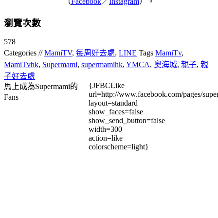
（
Facebook
／
Instagram
）。
瀏覽次數
578
Categories //
MamiTV
,
每周好去處
,
LINE
Tags
MamiTv
,
MamiTvhk
,
Supermami
,
supermamihk
,
YMCA
,
奧海城
,
親子
,
親
子好去處
{JFBCLike
馬上成為Supermami的
url=http://www.facebook.com/pages/su
Fans
layout=standard
show_faces=false
show_send_button=false
width=300
action=like
colorscheme=light}