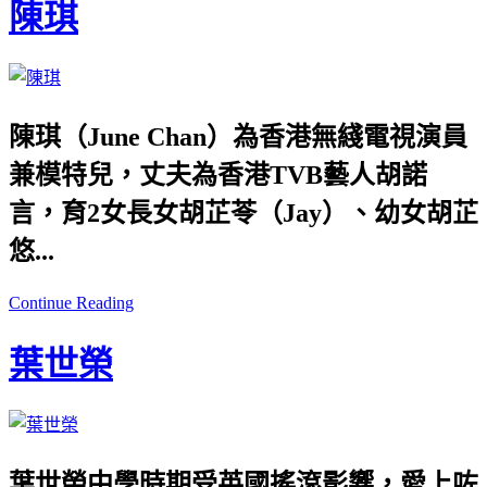
陳琪
陳琪（June Chan）
為香港無綫電視演員
兼模特兒，
丈夫為香港TVB藝人胡諾
言，育2女
長女胡芷苓（Jay）、
幼女胡芷
悠...
Continue Reading
葉世榮
葉世榮中學時期受英國搖滾影響，愛上咗