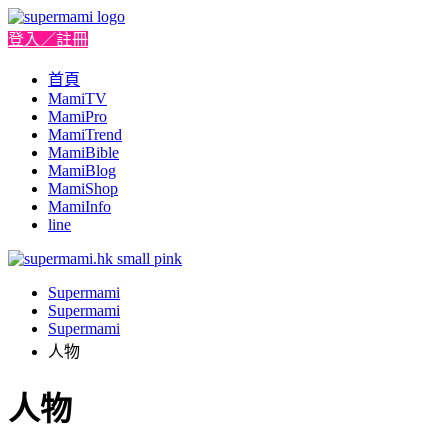
登入／註冊
首頁
MamiTV
MamiPro
MamiTrend
MamiBible
MamiBlog
MamiShop
MamiInfo
line
Supermami
Supermami
Supermami
人物
人物