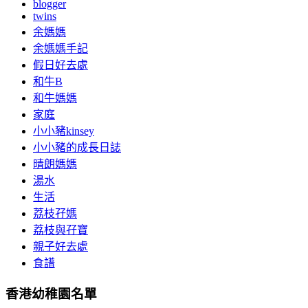
blogger
twins
余媽媽
余媽媽手記
假日好去處
和牛B
和牛媽媽
家庭
小小豬kinsey
小小豬的成長日誌
晴朗媽媽
湯水
生活
荔枝孖媽
荔枝與孖寶
親子好去處
食譜
香港幼稚園名單