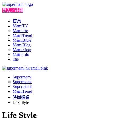
登入／註冊
首頁
MamiTV
MamiPro
MamiTrend
MamiBible
MamiBlog
MamiShop
MamiInfo
line
Supermami
Supermami
Supermami
MamiTrend
時尚媽媽
Life Style
Life Style