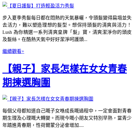
步入夏季秀髮每日都在悶熱的天氣暴曬，令頭髮變得扁塌並失
去活力，難以塑造理想的髮型。想保持頭髮的清爽與活力！
Lush 為你精選一系列清爽皇牌「髮」寶，清爽潔淨你的頭皮
及髮絲。在酷熱天氣中好好潔淨呵護頭...
繼續觀看+
【親子】家長怎樣在女女青春
期揀選胸圍
每個父母都知道自己嘅子女喺成長嘅過程中，一定會面對青春
期生理及心理嘅大轉變。而現今嘅小朋友又特別早熟，當青少
年踏進青春期，性荷爾蒙分泌會增加....