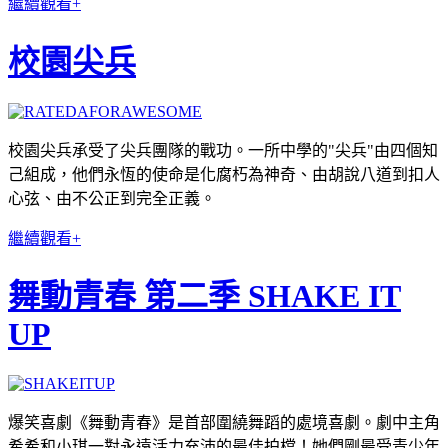
繼續觀看+
校園尖兵
校園尖兵承受了尖兵團隊的戰功。一所中學的"尖兵"由四個知
己組成，他們永恆的使命是化腐朽為神奇、由胡說八道到扣人
心弦、由不公正到完全正義。
繼續觀看+
舞動青春 第二季 SHAKE IT
UP
爆笑喜劇《舞動青春》是首部圍繞舞蹈的處境喜劇。劇中主角
希希和小琪一對永遠活力充沛的最佳拍檔！她們剛最受青少年