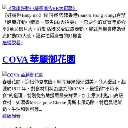
《好媽咪Baby-mo》聯同賽
諾
菲香港(Sanofi Hong Kong)合辦
「健康好動小精靈﹣廣告BB大招募」，只要你的寶寶年齡介
乎9至18個月大，好動活潑又愛四處走動，那就有機會成為健
康好動BB大使，獲得拍攝廣告的好機會！
繼續觀看+
COVA 華麗御花園
春暖花開，迎接仲夏來臨，時令鮮果馥郁甜美，令人垂涎。起
源於1817 年、對食材用料為講究的COVA，最懂得"不時不
食"的道理，特別從各地搜羅豐美鮮果，加上意大利進口高級
食材，如濃香Mascarpone Cheese 馬斯卡邦奶酪、特選農場鮮
奶、牛油和雞蛋等...
繼續觀看+